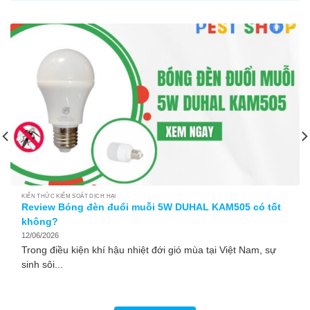
DỊCH HẠI
KIẾN THỨC KIỂM SOÁT DỊCH HẠI
Review Bóng đèn đuổi muỗi 5W DUHAL KAM505 có tốt
không?
12/06/2026
Trong điều kiện khí hậu nhiệt đới gió mùa tại Việt Nam, sự
sinh sôi...