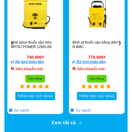
Bình phun thuốc sâu mini
Bình xịt thuốc sâu bằng điện 5
MITSU POWER 12MS-08
lít BMC
740.000
₫
770.000
₫
Rẻ hơn hoàn tiền
Rẻ hơn hoàn tiền
Siêu khuyễn mãi
Siêu khuyễn mãi
Còn Hàng
Còn Hàng
THÊM VÀO GIỎ HÀNG
THÊM VÀO GIỎ HÀNG
So sánh
So sánh