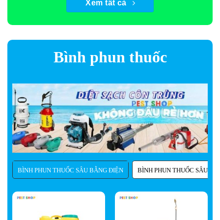
So sánh
So sánh
Xem tất cả
Bình phun thuốc
BÌNH PHUN THUỐC SÂU BẰNG ĐIỆN
BÌNH PHUN THUỐC SÂU BẰ