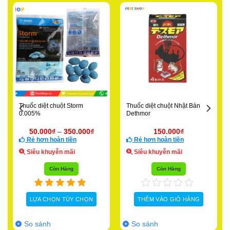
Thuốc diệt chuột Storm
Thuốc diệt chuột Nhật Bản
0.005%
Dethmor
50.000
₫
–
350.000
₫
150.000
₫
Rẻ hơn hoàn tiền
Rẻ hơn hoàn tiền
Siêu khuyễn mãi
Siêu khuyễn mãi
Còn Hàng
Còn Hàng
LỰA CHỌN TÙY CHỌN
THÊM VÀO GIỎ HÀNG