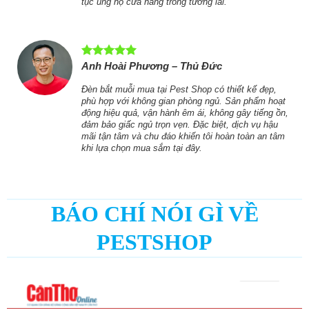
toàn khi sử dụng. Nhân viên tư vấn rất chuyên
p mọi
nghiệp, hướng dẫn chi tiết cách sử dụng. Tôi sẽ tiếp
o
tục ủng hộ cửa hàng trong tương lai.
Anh Hoài Phương – Thủ Đức
Đèn bắt muỗi mua tại Pest Shop có thiết kế đẹp,
phù hợp với không gian phòng ngủ. Sản phẩm hoạt
ức
động hiệu quả, vận hành êm ái, không gây tiếng ồn,
,
đảm bảo giấc ngủ trọn vẹn. Đặc biệt, dịch vụ hậu
chọn.
mãi tận tâm và chu đáo khiến tôi hoàn toàn an tâm
khi lựa chọn mua sắm tại đây.
BÁO CHÍ NÓI GÌ VỀ
st
PESTSHOP
 đổi
m