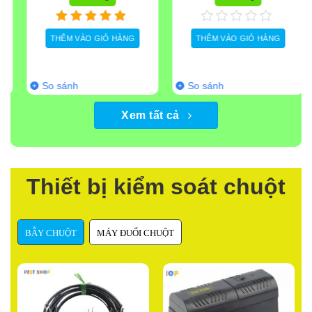
Siêu khuyễn mãi
250.000
₫
Còn Hàng
Còn Hàng
THÊM VÀO GIỎ HÀNG
THÊM VÀO GIỎ HÀNG
So sánh
So sánh
Xem tất cả
Thiết bị kiểm soát chuột
BẪY CHUỘT
MÁY ĐUỔI CHUỘT