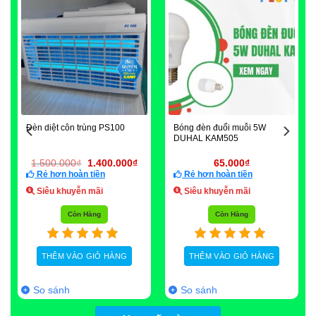
Đèn diệt côn trùng PS100
Bóng đèn đuổi muỗi 5W
DUHAL KAM505
Giá
Giá
1.500.000
₫
1.400.000
₫
65.000
₫
gốc
hiện
Rẻ hơn hoàn tiền
Rẻ hơn hoàn tiền
là:
tại
1.500.000₫.
là:
Siêu khuyễn mãi
Siêu khuyễn mãi
1.400.000₫.
Còn Hàng
Còn Hàng
THÊM VÀO GIỎ HÀNG
THÊM VÀO GIỎ HÀNG