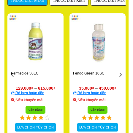
THUỐC DIỆT MUỖI
THUỐC DIỆT KIẾN
THUỐC DIỆT MỐI
Permecide 50EC
Fendo Green 10SC
129.000
₫
–
615.000
₫
35.000
₫
–
450.000
₫
Rẻ hơn hoàn tiền
Rẻ hơn hoàn tiền
Siêu khuyễn mãi
Siêu khuyễn mãi
Còn Hàng
Còn Hàng