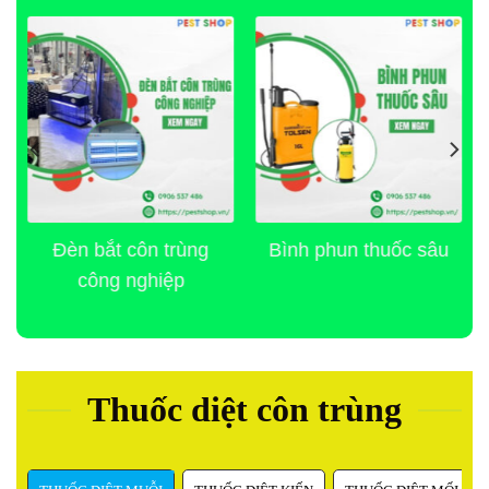
THIẾT BỊ KIỂM SOÁT DỊCH HẠI
THUỐC KIỂM SOÁT DỊCH HẠI
Đèn bắt côn trùng
Bình phun thuốc sâu
công nghiệp
Thuốc diệt côn trùng