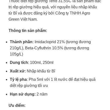
Thuốc diệt rệp giường Terid 31.5SC là sản phẩm đặc
trị rệp giường hiệu quả, với nguyên liệu nhập khẩu
từ Bỉ và được đăng ký bởi Công ty TNHH Agro
Green Việt Nam.
Thông tin sản phẩm:
Thành phần:
Imidacloprid 21% (tương đương
210g/L), Beta-Cyfluthrin 10.5% (tương đương
105g/L)
Dung tích
: 100ml, 250ml
Xuất xứ:
Nhập khẩu từ Bỉ
Tỷ lệ pha
: Pha 5ml với 1 lít nước để đạt hiệu quả
diệt rệp giường tối ưu
Hạn sử dụng:
2 năm
Ưu điểm: