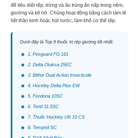
để tiêu diệt rệp, trứng và ấu trùng ẩn nấp trong nệm,
giường và kẽ hở. Chúng hoạt động bằng cách làm tê
liệt thần kinh hoặc hút nước, làm khô cơ thể rệp.
Dưới đây là Top 9 thuốc trị rệp giường tốt nhất:
1. Pesguard FG 161
2. Delta Otuksa 25EC
3. Bithor Dual Action Insecticide
4. Hockley Delta Plus EW
5. Fendona 10SC
6. Terid 31.5SC
7. Thuốc Hockley UK 10 CS
8. Temprid SC
9. DYA Nhật Bản