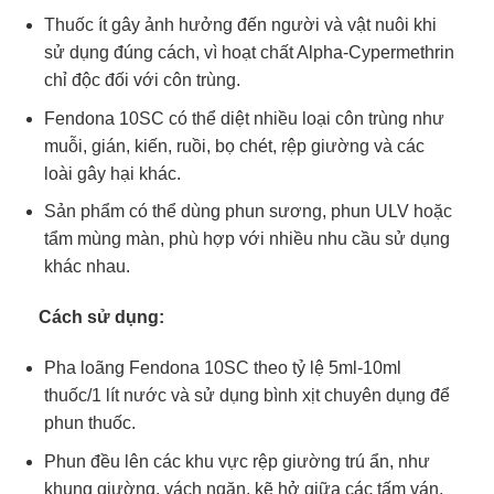
Thuốc ít gây ảnh hưởng đến người và vật nuôi khi
sử dụng đúng cách, vì hoạt chất Alpha-Cypermethrin
chỉ độc đối với côn trùng.
Fendona 10SC có thể diệt nhiều loại côn trùng như
muỗi, gián, kiến, ruồi, bọ chét, rệp giường và các
loài gây hại khác.
Sản phẩm có thể dùng phun sương, phun ULV hoặc
tẩm mùng màn, phù hợp với nhiều nhu cầu sử dụng
khác nhau.
Cách sử dụng:
Pha loãng Fendona 10SC theo tỷ lệ 5ml-10ml
thuốc/1 lít nước và sử dụng bình xịt chuyên dụng để
phun thuốc.
Phun đều lên các khu vực rệp giường trú ẩn, như
khung giường, vách ngăn, kẽ hở giữa các tấm ván,