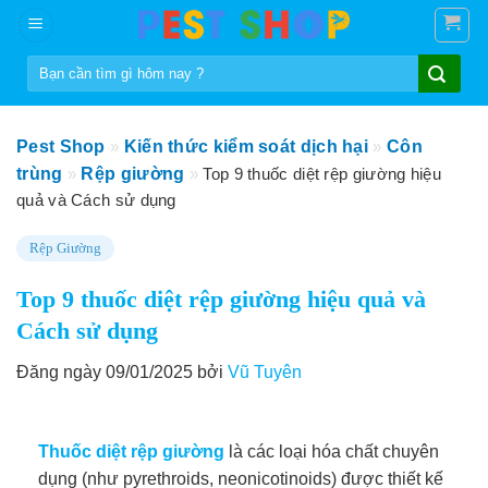
Skip
to
Tìm
content
kiếm:
Pest Shop
»
Kiến thức kiểm soát dịch hại
»
Côn
trùng
»
Rệp giường
»
Top 9 thuốc diệt rệp giường hiệu
quả và Cách sử dụng
Rệp Giường
Top 9 thuốc diệt rệp giường hiệu quả và
Cách sử dụng
Đăng ngày 09/01/2025 bởi
Vũ Tuyên
Thuốc diệt rệp giường
là các loại hóa chất chuyên
dụng (như pyrethroids, neonicotinoids) được thiết kế