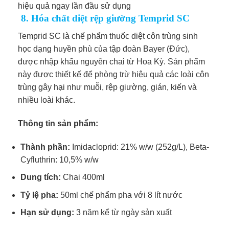
hiệu quả ngay lần đầu sử dụng
8. Hóa chất diệt rệp giường Temprid SC
Temprid SC là chế phẩm thuốc diệt côn trùng sinh
học dạng huyền phù của tập đoàn Bayer (Đức),
được nhập khẩu nguyên chai từ Hoa Kỳ. Sản phẩm
này được thiết kế để phòng trừ hiệu quả các loài côn
trùng gây hại như muỗi, rệp giường, gián, kiến và
nhiều loài khác.
Thông tin sản phẩm:
Thành phần:
Imidacloprid: 21% w/w (252g/L), Beta-
Cyfluthrin: 10,5% w/w
Dung tích:
Chai 400ml
Tỷ lệ pha:
50ml chế phẩm pha với 8 lít nước
Hạn sử dụng:
3 năm kể từ ngày sản xuất