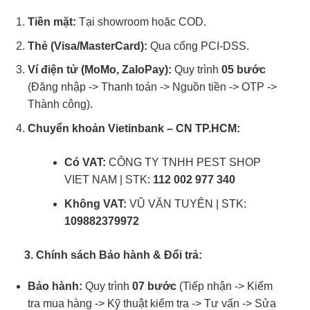
Tiền mặt:
Tại showroom hoặc COD.
Thẻ (Visa/MasterCard):
Qua cổng PCI-DSS.
Ví điện tử (MoMo, ZaloPay):
Quy trình
05 bước
(Đăng nhập -> Thanh toán -> Nguồn tiền -> OTP ->
Thành công).
Chuyển khoản Vietinbank – CN TP.HCM:
Có VAT:
CÔNG TY TNHH PEST SHOP
VIET NAM | STK:
112 002 977 340
Không VAT:
VŨ VĂN TUYÊN | STK:
109882379972
3. Chính sách Bảo hành & Đổi trả:
Bảo hành:
Quy trình
07 bước
(Tiếp nhận -> Kiểm
tra mua hàng -> Kỹ thuật kiểm tra -> Tư vấn -> Sửa