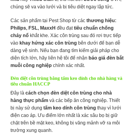
chúng sẽ va vào lưới và bị tiêu diệt ngay lập tức.
Các sản phẩm tại Pest Shop từ các
thương hiệu:
Philips, FSL, MaxxH
đều đạt
tiêu chuẩn chống
cháy nổ
khắt khe. Xác côn trùng sau đó rơi trực tiếp
vào
khay hứng xác côn trùng
bên dưới để bạn dễ
dàng vệ sinh. Nếu bạn đang tìm kiếm giải pháp cho
diện tích lớn, hãy liên hệ tôi để nhận
báo giá đèn bắt
muỗi công nghiệp
chính xác nhất.
Đèn diệt côn trùng bằng tấm keo dính cho nhà hàng và
tiêu chuẩn HACCP
Đây là
cách chọn đèn diệt côn trùng cho nhà
hàng thực phẩm
và các bếp ăn công nghiệp. Thiết
bị này sử dụng
tấm keo dính côn trùng
thay vì lưới
điện cao áp. Ưu điểm lớn nhất là xác sâu bọ bị giữ
chặt trên bề mặt keo, không bị văng mảnh vỡ ra môi
trường xung quanh.