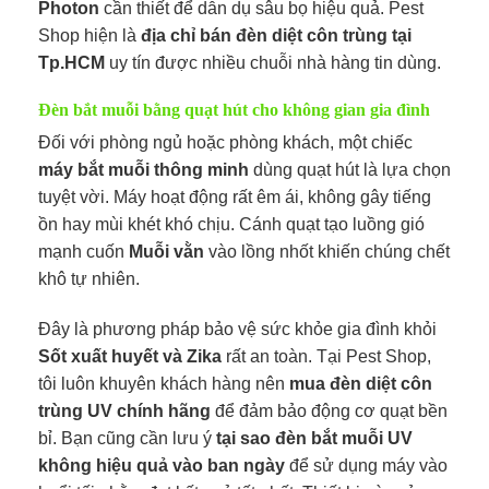
Photon
cần thiết để dẫn dụ sâu bọ hiệu quả. Pest
Shop hiện là
địa chỉ bán đèn diệt côn trùng tại
Tp.HCM
uy tín được nhiều chuỗi nhà hàng tin dùng.
Đèn bắt muỗi bằng quạt hút cho không gian gia đình
Đối với phòng ngủ hoặc phòng khách, một chiếc
máy bắt muỗi thông minh
dùng quạt hút là lựa chọn
tuyệt vời. Máy hoạt động rất êm ái, không gây tiếng
ồn hay mùi khét khó chịu. Cánh quạt tạo luồng gió
mạnh cuốn
Muỗi vằn
vào lồng nhốt khiến chúng chết
khô tự nhiên.
Đây là phương pháp bảo vệ sức khỏe gia đình khỏi
Sốt xuất huyết và Zika
rất an toàn. Tại Pest Shop,
tôi luôn khuyên khách hàng nên
mua đèn diệt côn
trùng UV chính hãng
để đảm bảo động cơ quạt bền
bỉ. Bạn cũng cần lưu ý
tại sao đèn bắt muỗi UV
không hiệu quả vào ban ngày
để sử dụng máy vào