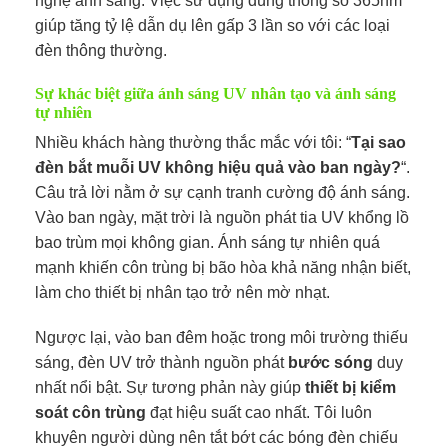
nghệ ánh sáng. Việc sử dụng đúng thông số 365nm
giúp tăng tỷ lệ dẫn dụ lên gấp 3 lần so với các loại
đèn thông thường.
Sự khác biệt giữa ánh sáng UV nhân tạo và ánh sáng
tự nhiên
Nhiều khách hàng thường thắc mắc với tôi: “
Tại sao
đèn bắt muỗi UV không hiệu quả vào ban ngày?
“.
Câu trả lời nằm ở sự cạnh tranh cường độ ánh sáng.
Vào ban ngày, mặt trời là nguồn phát tia UV khổng lồ
bao trùm mọi không gian. Ánh sáng tự nhiên quá
mạnh khiến côn trùng bị bão hòa khả năng nhận biết,
làm cho thiết bị nhân tạo trở nên mờ nhạt.
Ngược lại, vào ban đêm hoặc trong môi trường thiếu
sáng, đèn UV trở thành nguồn phát
bước sóng
duy
nhất nổi bật. Sự tương phản này giúp
thiết bị kiểm
soát côn trùng
đạt hiệu suất cao nhất. Tôi luôn
khuyên người dùng nên tắt bớt các bóng đèn chiếu