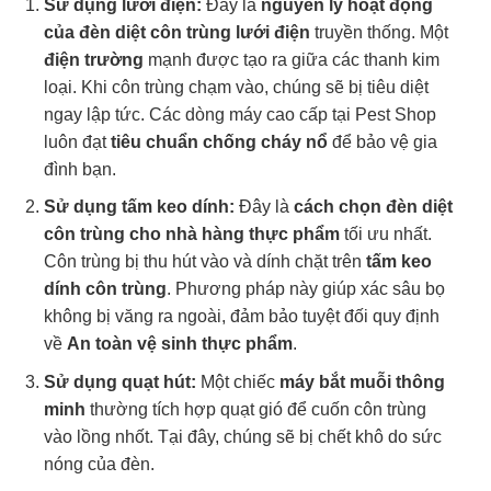
Sử dụng lưới điện:
Đây là
nguyên lý hoạt động
của đèn diệt côn trùng lưới điện
truyền thống. Một
điện trường
mạnh được tạo ra giữa các thanh kim
loại. Khi côn trùng chạm vào, chúng sẽ bị tiêu diệt
ngay lập tức. Các dòng máy cao cấp tại Pest Shop
luôn đạt
tiêu chuẩn chống cháy nổ
để bảo vệ gia
đình bạn.
Sử dụng tấm keo dính:
Đây là
cách chọn đèn diệt
côn trùng cho nhà hàng thực phẩm
tối ưu nhất.
Côn trùng bị thu hút vào và dính chặt trên
tấm keo
dính côn trùng
. Phương pháp này giúp xác sâu bọ
không bị văng ra ngoài, đảm bảo tuyệt đối quy định
về
An toàn vệ sinh thực phẩm
.
Sử dụng quạt hút:
Một chiếc
máy bắt muỗi thông
minh
thường tích hợp quạt gió để cuốn côn trùng
vào lồng nhốt. Tại đây, chúng sẽ bị chết khô do sức
nóng của đèn.