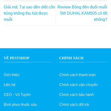
Giải mã: Tại sao đèn diệt côn
Review Bóng đèn đuổi muỗi
trùng không thu hút được
5W DUHAL KAM505 có tốt
muỗi
không?
VỀ PESTSHOP
CHÍNH SÁCH
Giới thiệu
Chính sách thanh toán
Liên hệ
Chính sách vận chuyển
CEO - Vũ Tuyên
Chính sách bảo hành
Bình phun thuốc sâu
Chính sách đổi trả