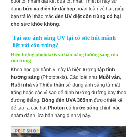
buổi tối nhằm đạt kết quả tốt nhất. Thiết bị này sử
dụng
bức xạ điện từ dải hẹp
hoàn toàn vô hại, giúp
bạn trả lời thắc mắc
đèn UV diệt côn trùng có hại
cho sức khỏe không
.
Tại sao ánh sáng UV lại có sức hút mãnh
liệt với côn trùng?
Hiện tượng phototaxis và bản năng hướng sáng của
côn trùng
Khoa học gọi hành vi này là hiện tượng
tập tính
hướng sáng
(Phototaxis). Các loài như
Muỗi vằn
,
Ruồi nhà
và
Thiêu thân
sử dụng ánh sáng từ mặt
trăng hoặc các vì sao để định hướng đường bay theo
đường thẳng.
Bóng đèn UVA 365nm
được thiết kế
để tạo ra các hạt
Photon
có
bước sóng
chính xác
nhằm đánh lừa bản năng định vị này.