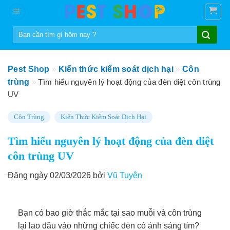
Skip
to
Tìm
content
kiếm:
Pest Shop
»
Kiến thức kiểm soát dịch hại
»
Côn
trùng
»
Tìm hiểu nguyên lý hoạt động của đèn diệt côn trùng
UV
Côn Trùng
Kiến Thức Kiểm Soát Dịch Hại
Tìm hiểu nguyên lý hoạt động của đèn diệt
côn trùng UV
Đăng ngày 02/03/2026 bởi
Vũ Tuyên
Bạn có bao giờ thắc mắc tại sao muỗi và côn trùng
lại lao đầu vào những chiếc đèn có ánh sáng tím?