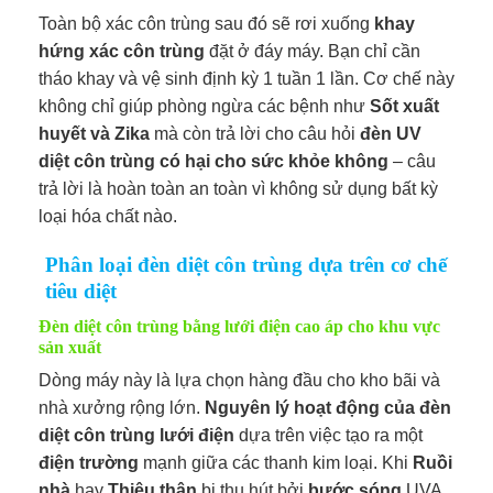
Toàn bộ xác côn trùng sau đó sẽ rơi xuống
khay
hứng xác côn trùng
đặt ở đáy máy. Bạn chỉ cần
tháo khay và vệ sinh định kỳ 1 tuần 1 lần. Cơ chế này
không chỉ giúp phòng ngừa các bệnh như
Sốt xuất
huyết và Zika
mà còn trả lời cho câu hỏi
đèn UV
diệt côn trùng có hại cho sức khỏe không
– câu
trả lời là hoàn toàn an toàn vì không sử dụng bất kỳ
loại hóa chất nào.
Phân loại đèn diệt côn trùng dựa trên cơ chế
tiêu diệt
Đèn diệt côn trùng bằng lưới điện cao áp cho khu vực
sản xuất
Dòng máy này là lựa chọn hàng đầu cho kho bãi và
nhà xưởng rộng lớn.
Nguyên lý hoạt động của đèn
diệt côn trùng lưới điện
dựa trên việc tạo ra một
điện trường
mạnh giữa các thanh kim loại. Khi
Ruồi
nhà
hay
Thiêu thân
bị thu hút bởi
bước sóng
UVA,