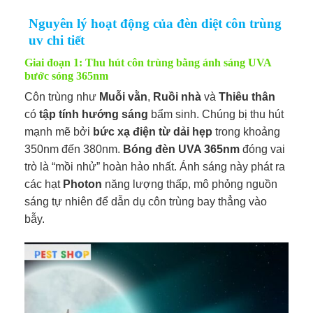
Nguyên lý hoạt động của đèn diệt côn trùng
uv chi tiết
Giai đoạn 1: Thu hút côn trùng bằng ánh sáng UVA
bước sóng 365nm
Côn trùng như
Muỗi vằn
,
Ruồi nhà
và
Thiêu thân
có
tập tính hướng sáng
bẩm sinh. Chúng bị thu hút
mạnh mẽ bởi
bức xạ điện từ dải hẹp
trong khoảng
350nm đến 380nm.
Bóng đèn UVA 365nm
đóng vai
trò là “mồi nhử” hoàn hảo nhất. Ánh sáng này phát ra
các hạt
Photon
năng lượng thấp, mô phỏng nguồn
sáng tự nhiên để dẫn dụ côn trùng bay thẳng vào
bẫy.