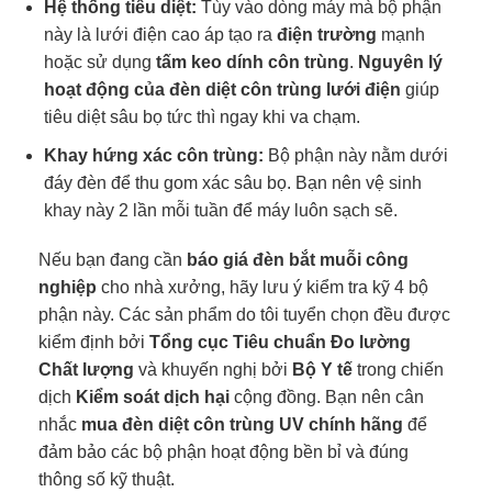
Hệ thống tiêu diệt:
Tùy vào dòng máy mà bộ phận
này là lưới điện cao áp tạo ra
điện trường
mạnh
hoặc sử dụng
tấm keo dính côn trùng
.
Nguyên lý
hoạt động của đèn diệt côn trùng lưới điện
giúp
tiêu diệt sâu bọ tức thì ngay khi va chạm.
Khay hứng xác côn trùng:
Bộ phận này nằm dưới
đáy đèn để thu gom xác sâu bọ. Bạn nên vệ sinh
khay này 2 lần mỗi tuần để máy luôn sạch sẽ.
Nếu bạn đang cần
báo giá đèn bắt muỗi công
nghiệp
cho nhà xưởng, hãy lưu ý kiểm tra kỹ 4 bộ
phận này. Các sản phẩm do tôi tuyển chọn đều được
kiểm định bởi
Tổng cục Tiêu chuẩn Đo lường
Chất lượng
và khuyến nghị bởi
Bộ Y tế
trong chiến
dịch
Kiểm soát dịch hại
cộng đồng. Bạn nên cân
nhắc
mua đèn diệt côn trùng UV chính hãng
để
đảm bảo các bộ phận hoạt động bền bỉ và đúng
thông số kỹ thuật.