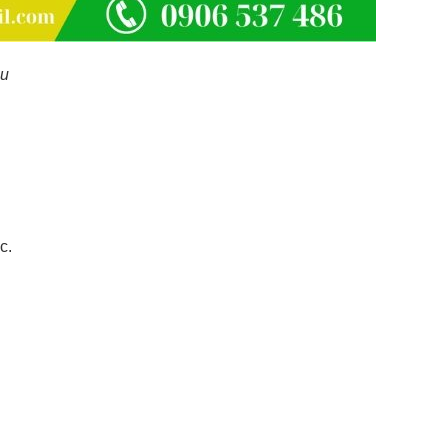
au
c.