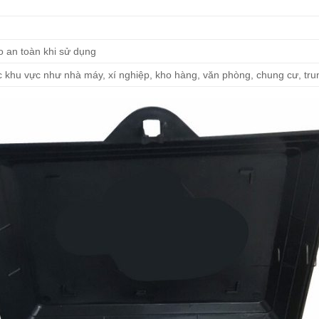
o an toàn khi sử dụng
 khu vực như nhà máy, xí nghiệp, kho hàng, văn phòng, chung cư, trun