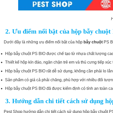
H
2. Ưu điểm nổi bật của hộp bẫy chuột
Dưới đây là những ưu điểm nổi bật của hộp
bẫy chuột
PS B
Hộp bẫy chuột PS BIO được chế tạo từ nhựa chất lượng cao
Thiết kế hộp kín đáo, ngăn chặn trẻ em và thú cưng tiếp xúc 
Hộp bẫy chuột PS BIO rất dễ sử dụng, không cần phải lo lắng
Sản phẩm có giá cả phải chăng, phù hợp với nhiều đối tượ
Hộp bẫy chuột PS BIO đã được kiểm định có tính an toàn cao,
3. Hướng dẫn chi tiết cách sử dụng h
Pest Shop hướng dẫn chi tiết cách sử dụng hộp bẫy chuột PS 