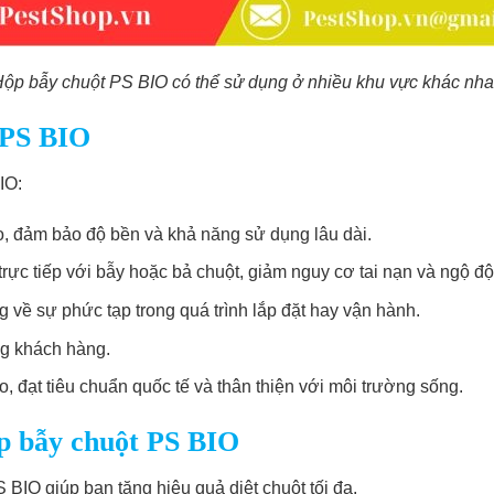
ộp bẫy chuột PS BIO có thể sử dụng ở nhiều khu vực khác nh
 PS BIO
IO:
, đảm bảo độ bền và khả năng sử dụng lâu dài.
trực tiếp với bẫy hoặc bả chuột, giảm nguy cơ tai nạn và ngộ độ
 về sự phức tạp trong quá trình lắp đặt hay vận hành.
ng khách hàng.
 đạt tiêu chuẩn quốc tế và thân thiện với môi trường sống.
ộp bẫy chuột PS BIO
BIO giúp bạn tăng hiệu quả diệt chuột tối đa.