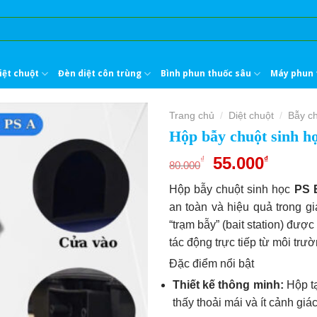
iệt chuột
Đèn diệt côn trùng
Bình phun thuốc sâu
Máy phun 
Trang chủ
Diệt chuột
Bẫy c
/
/
Hộp bẫy chuột sinh h
Giá
Giá
55.000
₫
₫
80.000
gốc
hiện
Hộp bẫy chuột sinh học
PS 
là:
tại
an toàn và hiệu quả trong g
80.000₫.
là:
“trạm bẫy” (bait station) được
55.000
tác động trực tiếp từ môi tr
Đặc điểm nổi bật
Thiết kế thông minh:
Hộp tạ
thấy thoải mái và ít cảnh gi