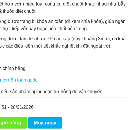
t hợp với nhiều loại công cụ diệt chuột khác nhau như bẫy
 thuốc diệt chuột.
g được trang bị khóa an toàn (đi kèm chìa khóa), giúp ngăn
c trực tiếp với bẫy hoặc hóa chất bên trong.
ng được làm từ nhựa PP cao cấp (dày khoảng 3mm), có khả
 các điều kiện thời tiết khắc nghiệt khi đặt ngoài trời.
 chính hãng
nơi trên toàn quốc
nếu sản phẩm bị lỗi hoặc hư hỏng do vận chuyển.
:51 - 28/01/2026
O số lượng
 giỏ hàng
Mua ngay