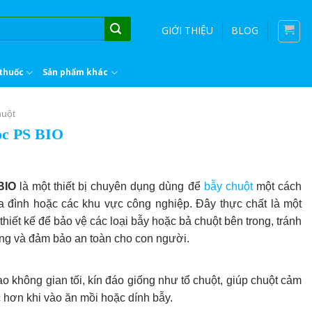
GIỚI THIỆU
BLOG
thuốc
Sản phẩm khác
huột
ọc PS BIO
BIO
là một thiết bị chuyên dụng dùng để
bẫy chuột
một cách
ia đình hoặc các khu vực công nghiệp. Đây thực chất là một
 thiết kế để bảo vệ các loại bẫy hoặc bả chuột bên trong, tránh
₫.
ường và đảm bảo an toàn cho con người.
o không gian tối, kín đáo giống như tổ chuột, giúp chuột cảm
ác hơn khi vào ăn mồi hoặc dính bẫy.