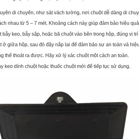
yên di chuyển, như sát vách tường, nơi chuột dễ dàng di chuyể
ách nhau từ 5 – 7 mét. Khoảng cách này giúp đảm bảo hiệu quả 
 bẫy keo, bẫy sập, hoặc bã chuột vào bên trong hộp, đúng vị trí 
ở giữa hộp, sau đó đậy nắp lại để đảm bảo sự an toàn và hiệu
g thể thoát ra được. Hãy xử lý xác chuột một cách an toàn.
ay keo dính chuột hoặc thuốc chuột mới để tiếp tục sử dụng.