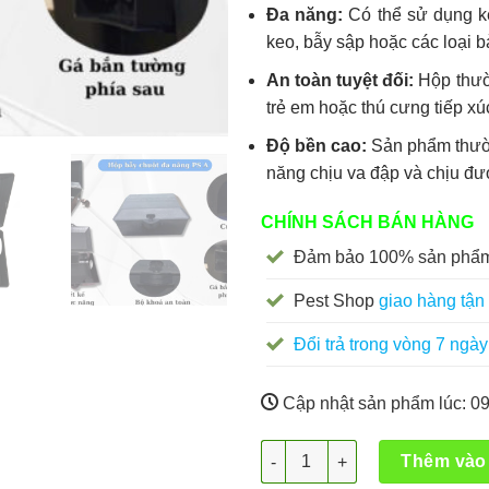
Đa năng:
Có thể sử dụng kế
keo, bẫy sập hoặc các loại bả
An toàn tuyệt đối:
Hộp thườn
trẻ em hoặc thú cưng tiếp xú
Độ bền cao:
Sản phẩm thườ
năng chịu va đập và chịu được
CHÍNH SÁCH BÁN HÀNG
Đảm bảo 100% sản phẩm
Pest Shop
giao hàng tận 
Đổi trả trong vòng 7 ngày
Cập nhật sản phẩm lúc:
09
Hộp bẫy chuột sinh học PS BI
Thêm vào