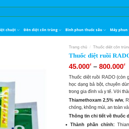
iệt chuột
Đèn diệt côn trùng
Bình phun thuốc sâu
Máy phun 
Trang chủ
Thuốc diệt côn trùn
/
Thuốc diệt ruồi RAD
45.000
–
800.000
₫
₫
Thuốc diệt ruồi RADO (còn g
học dạng bả bột, chuyên dùng
trong gia đình và y tế. Với th
Thiamethoxam 2,5% w/w
, 
chóng, không mùi, an toàn và
Thông tin chi tiết về thuốc 
Thành phần chính:
Thiam