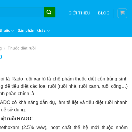
GIỚI THIỆU
BLOG
thuốc
Sản phẩm khác
g
Thuốc diệt ruồi
/
O
ọi là Rado ruồi xanh) là chế phẩm thuốc diệt côn trùng sinh
 để tiêu diệt các loại ruồi (ruồi nhà, ruồi xanh, ruồi cống…)
ành phần chính là
RADO có khả năng dẫn dụ, làm tê liệt và tiêu diệt ruồi nhanh
 dễ sử dụng.
diệt ruồi RADO:
ethoxam (2.5% w/w), hoạt chất thế hệ mới thuộc nhóm