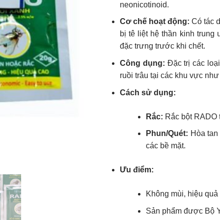
neonicotinoid.
Cơ chế hoạt động:
Có tác d
bị tê liệt hệ thần kinh trun
đặc trưng trước khi chết.
Công dụng:
Đặc trị các loạ
ruồi trâu tại các khu vực như 
Cách sử dụng:
Rắc:
Rắc bột RADO tr
Phun/Quét:
Hòa tan 
các bề mặt.
Ưu điểm:
Không mùi, hiệu quả 
Sản phẩm được Bộ Y 