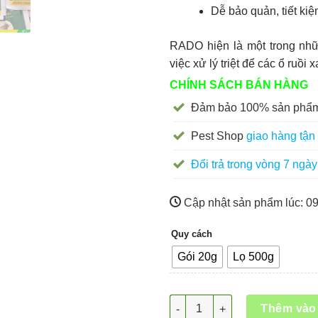
Dễ bảo quản, tiết kiệ
RADO hiện là một trong nhữn
việc xử lý triệt để các ổ ruồi 
CHÍNH SÁCH BÁN HÀNG
Đảm bảo 100% sản phẩm
Pest Shop
giao hàng tận 
Đổi trả trong vòng 7 ngày
Cập nhật sản phẩm lúc:
09
Quy cách
Gói 20g
Lọ 500g
Thuốc diệt ruồi RADO số lượn
Thêm vào