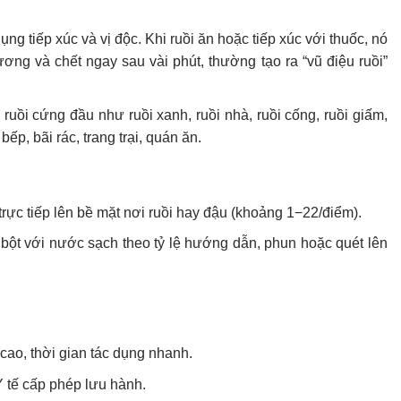
ụng tiếp xúc và vị độc. Khi ruồi ăn hoặc tiếp xúc với thuốc, nó
g ương và chết ngay sau vài phút, thường tạo ra “vũ điệu ruồi”
i ruồi cứng đầu như ruồi xanh, ruồi nhà, ruồi cống, ruồi giấm,
bếp, bãi rác, trang trại, quán ăn.
ực tiếp lên bề mặt nơi ruồi hay đậu (khoảng 1−22/điểm).
bột với nước sạch theo tỷ lệ hướng dẫn, phun hoặc quét lên
cao, thời gian tác dụng nhanh.
tế cấp phép lưu hành.