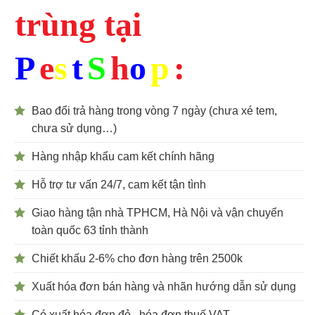
trùng tại
P
e
s
t
S
h
o
p
:
Bao đổi trả hàng trong vòng 7 ngày (chưa xé tem,
chưa sử dụng…)
Hàng nhập khẩu cam kết chính hãng
Hỗ trợ tư vấn 24/7, cam kết tận tình
Giao hàng tận nhà TPHCM, Hà Nội và vận chuyển
toàn quốc 63 tỉnh thành
Chiết khấu 2-6% cho đơn hàng trên 2500k
Xuất hóa đơn bán hàng và nhãn hướng dẫn sử dụng
Có xuất hóa đơn đỏ , hóa đơn thuế VAT