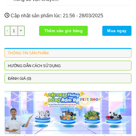
Cập nhật sản phẩm lúc:
21:56 - 28/03/2025
Tefurin 25EC (lít) số lượng
Thêm vào giỏ hàng
Mua ngay
THÔNG TIN SẢN PHẨM
HƯỚNG DẪN CÁCH SỬ DỤNG
ĐÁNH GIÁ (0)