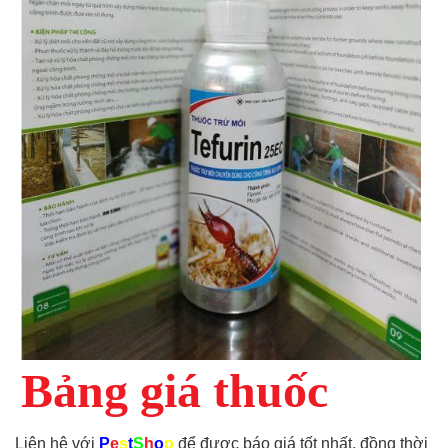
Bảng giá thuốc
Liên hệ với
P
e
s
t
S
h
o
p
để được báo giá tốt nhất, đồng thời