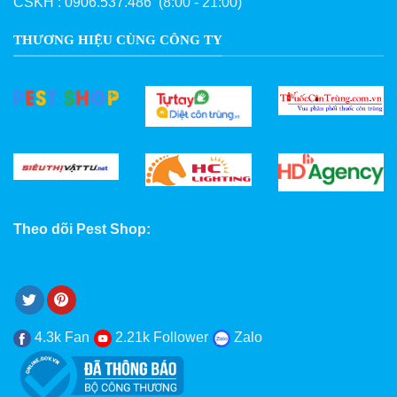
CSKH :
0906.537.486
(8:00 - 21:00)
THƯƠNG HIỆU CÙNG CÔNG TY
Theo dõi Pest Shop:
4.3k Fan
2.21k Follower
Zalo