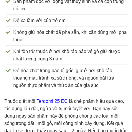
Sản phẩm độc với động vật thủy sinh và cả côn trùng
có lợi.
Để xa tầm với của trẻ em.
Không giữ hóa chất đã pha sẵn, khi cần dùng mới pha
thuốc.
Khi tồn trữ thuốc ở nơi khô ráo bảo vệ gỗ giữ được
chất lượng trong 3 năm
Để hóa chất trong bao bì gốc, giữ ở nơi khô ráo,
thoáng mát, tránh xa sức nóng, và nguồn bắt lửa,
nguồn thực phẩm và thức ăn của gia súc.
Thuốc diệt mối
Terdomi 25 EC
là chế phẩm hiệu quả cao,
tác dụng lâu dài, ngừa và trị mối tuyệt vời. Bạn hãy sử
dụng ngay sản phẩm này để phòng chống các loại mối
sống trong đất , mối gỗ, mối công trình xây dựng. Kết quả
đặc trị sẽ được thấy ngay sau 1-2 ngày. Nếu bạn muốn trải