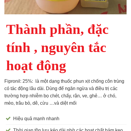
Thành phần, đặc
tính , nguyên tắc
hoạt động
Fipronil: 25%: là một dạng thuốc phun xịt chống côn trùng
có tác động lâu dài. Dùng để ngăn ngừa và điều trị các
trường hợp nhiễm bọ chét, chấy, rận, ve, ghẻ… ở chó,
mèo, trâu bò, dê, cừu …và diệt mối
Hiệu quả mạnh nhanh
Thời gian tồn lưu kéo dài nhờ các hoạt chất bám keo