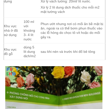
dựng
Xử lý vách tường: 20ml/ lít nước.
Xử lý 2 lít dung dịch thuốc cho mỗi m2
mặt tường vách
100 ml
Phun ướt nhưng nơi có mối ăn bề mặt bị
Khu vực
với
ăn, ngoài ra có thể bơm phun thuốc vào
nhà ở đã
khoảng
các lỗ hỏng do chọc tô vít hoặc do mối
sử dụng
3- 4 lít
gây ra.
nước
dùng 5
Khu vực
lít dung
sau khi nén và trước khi đổ bê tông
đồ gỗ
dịch/m2