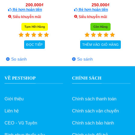
250.000
₫
450.000
₫
Rẻ hơn hoàn tiền
Rẻ hơn hoàn tiền
Siêu khuyễn mãi
Siêu khuyễn mãi
Còn Hàng
Còn Hàng
THÊM VÀO GIỎ HÀNG
THÊM VÀO GIỎ HÀN
So sánh
So sánh
VỀ PESTSHOP
CHÍNH SÁCH
Giới thiệu
Chính sách thanh toán
Liên hệ
Chính sách vận chuyển
CEO - Vũ Tuyên
Chính sách bảo hành
Bình phun thuốc sâu
Chính sách đổi trả