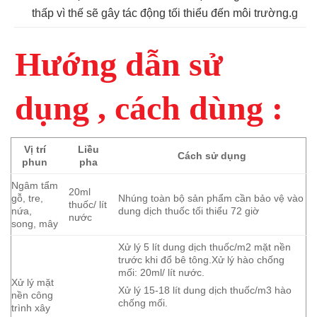
thấp vì thế sẽ gây tác động tối thiểu đến môi trường.g
Hướng dẫn sử
dụng , cách dùng :
Vị trí
Liều
Cách sử dụng
phun
pha
Ngâm tẩm
20ml
gỗ, tre,
Nhúng toàn bộ sản phẩm cần bảo vệ vào
thuốc/ lít
nứa,
dung dịch thuốc tối thiểu 72 giờ
nước
song, mây
Xử lý 5 lít dung dịch thuốc/m2 mặt nền
trước khi đổ bê tông.Xử lý hào chống
mối: 20ml/ lít nước.
Xử lý mặt
Xử lý 15-18 lít dung dịch thuốc/m3 hào
nền công
chống mối.
trình xây