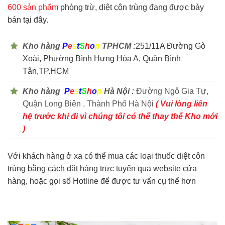
600 sản phẩm
phòng trừ, diệt côn trùng đang được bày
bán tại đây.
Kho hàng
P
e
s
t
S
h
o
p
TPHCM :
251/11A Đường Gò
Xoài, Phường Bình Hưng Hòa A, Quận Bình
Tân,TP.HCM
Kho hàng
P
e
s
t
S
h
o
p
Hà Nội :
Đường Ngô Gia Tự,
Quận Long Biên , Thành Phố Hà Nội
( Vui lòng liên
hệ trước khi đi vì chúng tôi có thể thay thế Kho mới
)
Với khách hàng ở xa có thể mua các loại thuốc diệt côn
trùng bằng cách đặt hàng trực tuyến qua website cửa
hàng, hoặc gọi số Hotline để được tư vấn cụ thể hơn