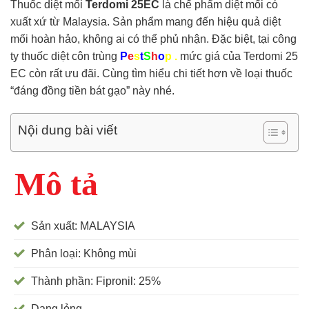
Thuốc diệt mối
Terdomi 25EC
là chế phẩm diệt mối có
xuất xứ từ Malaysia. Sản phẩm mang đến hiệu quả diệt
mối hoàn hảo, không ai có thể phủ nhận. Đặc biệt, tại công
ty thuốc diệt côn trùng
P
e
s
t
S
h
o
p .
mức giá của Terdomi 25
EC còn rất ưu đãi. Cùng tìm hiểu chi tiết hơn về loại thuốc
“đáng đồng tiền bát gạo” này nhé.
Nội dung bài viết
Mô tả
Sản xuất: MALAYSIA
Phân loại: Không mùi
Thành phần: Fipronil: 25%
Dạng lỏng