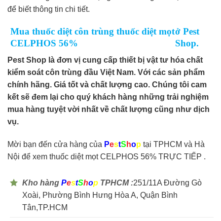
để biết thông tin chi tiết.
Mua thuốc diệt côn trùng thuốc diệt mọt
ở Pest
CELPHOS 56%
Shop.
Pest Shop là đơn vị cung cấp thiết bị vật tư hóa chất
kiểm soát côn trùng đầu Việt Nam. Với các sản phẩm
chính hãng. Giá tốt và chất lượng cao. Chúng tôi cam
kết sẽ đem lại cho quý khách hàng những trải nghiệm
mua hàng tuyệt vời nhất về chất lượng cũng như dịch
vụ.
Mời bạn đến cửa hàng của
P
e
s
t
S
h
o
p
tại TPHCM và Hà
Nội để xem thuốc diệt mọt CELPHOS 56% TRỰC TIẾP .
Kho hàng
P
e
s
t
S
h
o
p
TPHCM :
251/11A Đường Gò
Xoài, Phường Bình Hưng Hòa A, Quận Bình
Tân,TP.HCM