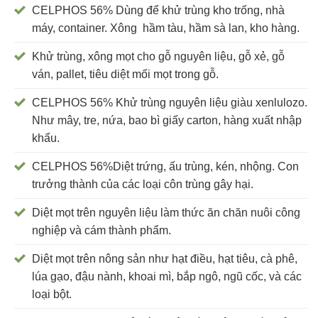
CELPHOS 56% Dùng để khử trùng kho trống, nhà
máy, container. Xông hầm tàu, hầm sà lan, kho hàng.
Khử trùng, xông mọt cho gỗ nguyên liệu, gỗ xẻ, gỗ
ván, pallet, tiêu diệt mối mọt trong gỗ.
CELPHOS 56% Khử trùng nguyên liệu giàu xenlulozo.
Như mây, tre, nứa, bao bì giấy carton, hàng xuất nhập
khẩu.
CELPHOS 56%Diệt trứng, ấu trùng, kén, nhộng. Con
trưởng thành của các loại côn trùng gây hại.
Diệt mọt trên nguyên liệu làm thức ăn chăn nuôi công
nghiệp và cám thành phẩm.
Diệt mọt trên nông sản như hạt điều, hạt tiêu, cà phê,
lúa gạo, đậu nành, khoai mì, bắp ngô, ngũ cốc, và các
loại bột.