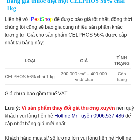
Bảng giá thuốc diệt mọt CELPHOS 56% chai
1kg
Liên hệ với
P
e
s
t
S
h
o
p
để được báo giá tốt nhất, đồng thời
chúng tôi cũng sẽ báo giá cùng nhiều sản phẩm khác
tương tự. Giá cho sản phẩm CELPHOS 56% được cập
nhật tại bảng này:
TÌNH
LOẠI
GIÁ
TRẠNG
300.000 vnđ – 400.000
Còn
CELPHOS 56% chai 1 kg
vnđ/ chai
hàng
Giá chưa bao gồm thuế VAT.
Lưu ý:
Vì sản phẩm thay đổi giá thường xuyên
nên quý
khách vui lòng liên hệ
Hotline Mr Tuyên 0906.537.486
để
cập nhật bảng giá mới nhất.
Khách hàng mua sỉ/ số lượng lớn vui lòng liên hệ Hotline