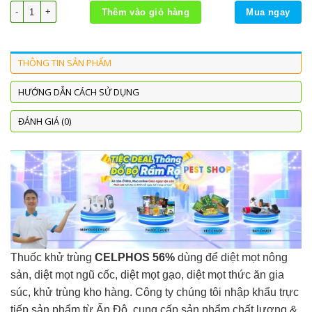
Celphos 56% Thuốc diệt mọt nông sản nhạp khẩu từ Ấn Độ số lượng
Thêm vào giỏ hàng
Mua ngay
THÔNG TIN SẢN PHẨM
HƯỚNG DẪN CÁCH SỬ DỤNG
ĐÁNH GIÁ (0)
Thuốc khử trùng
CELPHOS 56%
dùng để diệt mọt nông
sản, diệt mọt ngũ cốc, diệt mọt gạo, diệt mọt thức ăn gia
súc, khử trùng kho hàng. Công ty chúng tôi nhập khẩu trực
tiếp sản phẩm từ Ấn Độ, cung cấp sản phẩm chất lượng &