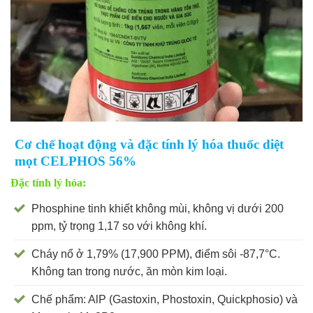
Cơ chế hoạt động và đặc tính lý hóa thuốc diệt
mọt CELPHOS 56%
Đặc tính lý hóa:
Phosphine tinh khiết không mùi, không vị dưới 200
ppm, tỷ trọng 1,17 so với không khí.
Cháy nổ ở 1,79% (17,900 PPM), điểm sôi -87,7°C.
Không tan trong nước, ăn mòn kim loại.
Chế phẩm: AlP (Gastoxin, Phostoxin, Quickphosio) và