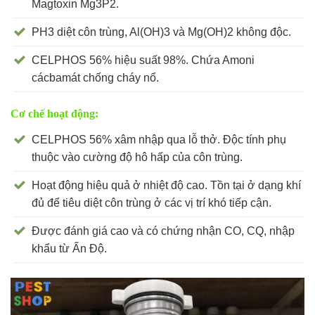
Magtoxin Mg3P2.
PH3 diệt côn trùng, Al(OH)3 và Mg(OH)2 không độc.
CELPHOS 56% hiệu suất 98%. Chứa Amoni
cácbamát chống cháy nổ.
Cơ chế hoạt động:
CELPHOS 56% xâm nhập qua lỗ thở. Độc tính phụ
thuộc vào cường độ hô hấp của côn trùng.
Hoạt động hiệu quả ở nhiệt độ cao. Tồn tại ở dạng khí
đủ để tiêu diệt côn trùng ở các vị trí khó tiếp cận.
Được đánh giá cao và có chứng nhận CO, CQ, nhập
khẩu từ Ấn Độ.