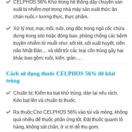
CELPHOS 56% Khử trùng hệ thống dây chuyền sản
xuất bị nhiễm mọt trong nhà máy sản xuất thức ăn
chăn nuôi,= lương thực, thực phẩm.
Xử lý mọt, mạt, mối, ruồi, ong độc trong ngũ cốc chứa
đựng trong silo hoặc đóng bao. phòng chống các bệnh
truyền nhiễm từ muỗi như: sốt rét, sốt xuất huyết, viên
não Nhật Bản… và diệt trừ các loại côn trùng gây hại
khác bao gồm: ruồi, kiến, gián….
Cách sử dụng thuốc CELPHOS 56% để khử
trùng
Chuẩn bị: Kiểm tra bạt khử trùng, dán lại nếu rách.
Kéo bạt lên và chuẩn bị thuốc.
Ra thuốc:Cho CELPHOS 56% vào túi vải mỏng, không
quá nhiều để thuốc phản ứng tốt. Đặt thuốc quanh lô
hàng, không sát chân, ở vị trí dễ thu gom.