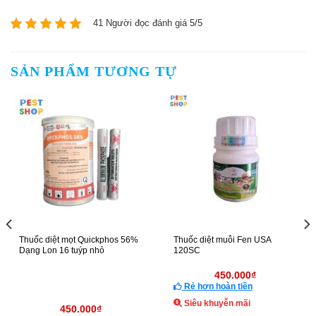
41 Người đọc đánh giá 5/5
SẢN PHẨM TƯƠNG TỰ
Thuốc Diệt Muỗi AQUA
Fendona 10SC
RESIGEN 10.4EW
930.000
₫
20.000
₫
–
1.550.000
Rẻ hơn hoàn tiền
Rẻ hơn hoàn tiền
Siêu khuyễn mãi
Siêu khuyễn mãi