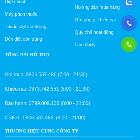
Diệt chuột
phẩm
Hướng dẫn mua hàng
Máy phun thuốc
Gửi góp ý, khiếu nại
Thuốc diệt côn trùng
Quy chế hoạt động
Đèn diệt côn trùng
Làm đại lý
TỔNG ĐÀI HỖ TRỢ
Gọi mua:
0906.537.486
(7:00 - 21:30)
Khiếu nại:
0373.742.551
(8:00 - 21:30)
Bảo hành:
0799.009.136
(8:00 - 21:00)
CSKH :
0906.537.486
(8:00 - 21:00)
THƯƠNG HIỆU CÙNG CÔNG TY