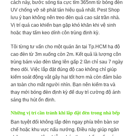
cách này, bước sóng tia cực tím 365nm từ bóng đèn
UV chống vỡ sẽ phát tán hiệu quả nhất. Pest Shop
lưu ý bạn không nên treo đèn quá cao sát trần nhà.
Vị trí quá cao khiến bạn gặp khó khăn khi vệ sinh
hoặc thay tấm keo dính côn trùng định kỳ.
Tôi từng tư vấn cho một quán ăn tại Tp.HCM hạ độ
cao đèn từ 3m xuống còn 2m. Kết quả là lượng côn
trùng bám vào đèn tăng lên gấp 2 lần chỉ sau 7 ngày
theo dõi. Việc lắp đặt đúng độ cao không chỉ giúp
kiểm soát động vật gây hại tốt hơn mà còn đảm bảo
an toàn cho mắt người nhìn. Bạn nên kiểm tra và
thay mới bóng đèn định kỳ để duy trì cường độ ánh
sáng thu hút ổn định.
Những vị trí cần tránh khi lắp đặt đèn trong nhà bếp
Bạn tuyệt đối không lắp đèn ngay phía trên bàn sơ
chế hoặc khu vực nấu nướng. Điều này giúp ngăn