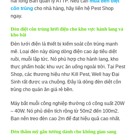
hài lòng Ban quản lý ATTP. Nếu cần
mua đèn diệt
côn trùng
cho nhà hàng, hãy liên hệ Pest Shop
ngay.
Đèn diệt côn trùng lưới điện cho khu vực hành lang và
kho bãi
Đèn lưới điện là thiết bị kiểm soát côn trùng mạnh
mẽ. Loại đèn này dùng dòng điện cao áp tiêu diệt
ruồi, muỗi lập tức. Nó phù hợp cho hành lang, kho
thực phẩm hoặc khu vực ăn uống ngoài trời. Tại Pest
Shop, các thương hiệu như Kill Pest, Well hay Đại
Sinh rất được ưa chuộng. Đây là dòng đèn diệt côn
trùng cho quán ăn giá rẻ bền.
Máy bắt muỗi công nghiệp thường có công suất 20W
– 40W. Nó phủ diện tích rộng từ 50m2 đến 100m2.
Bạn nên treo đèn cao 2m để đạt hiệu quả cao nhất.
Đèn thẩm mỹ gắn tường dành cho không gian sang