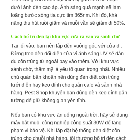
dưới ánh đèn cao áp. Ánh sáng quá mạnh sẽ làm
loãng bước sóng tia cực tím 365nm. Khi đó, khả
năng thu hút ruồi giấm và muỗi vằn sẽ giảm đi 50%.
Cách bố trí đèn tại khu vực cửa ra vào và sảnh chờ
Tại lối vào, bạn nên lắp đèn vuông góc với cửa đi.
Đừng treo đèn đối diện cửa vì ánh sáng UV sẽ dẫn
dụ côn trùng từ ngoài bay vào thêm. Với khu vực
sảnh chờ, thẩm mỹ là yếu tố quan trọng nhất. Nhiều
chủ quán băn khoăn nên dùng đèn diệt côn trùng
lưới điện hay keo dính cho quán cafe và sảnh nhà
hàng. Pest Shop khuyên bạn dùng đèn keo dính gắn
tường để giữ không gian yên tĩnh.
Nếu bạn có khu vực ăn uống ngoài trời, hãy sử dụng
máy bắt muỗi công nghiệp công suất 30W để tăng
phạm vi bảo vệ. Khi lắp đặt hệ thống đèn diệt côn
trùng cho chuỗi nhà hàng, tôi thường bố trí đèn cách