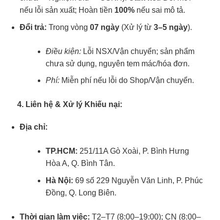
nếu lỗi sản xuất; Hoàn tiền
100%
nếu sai mô tả.
Đổi trả:
Trong vòng
07 ngày
(Xử lý từ
3–5 ngày
).
Điều kiện:
Lỗi NSX/Vận chuyển; sản phẩm
chưa sử dụng, nguyên tem mác/hóa đơn.
Phí:
Miễn phí nếu lỗi do Shop/Vận chuyển.
4. Liên hệ & Xử lý Khiếu nại:
Địa chỉ:
TP.HCM:
251/11A Gò Xoài, P. Bình Hưng
Hòa A, Q. Bình Tân.
Hà Nội:
69 số 229 Nguyễn Văn Linh, P. Phúc
Đồng, Q. Long Biên.
Thời gian làm việc:
T2–T7 (8:00–19:00); CN (8:00–