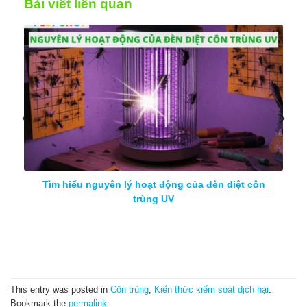
Bài viết liên quan
Giải mã: Tại sao đèn diệt côn trùng không thu hút
được muỗi
This entry was posted in
Côn trùng
,
Kiến thức kiểm soát dịch hại
.
Bookmark the
permalink
.