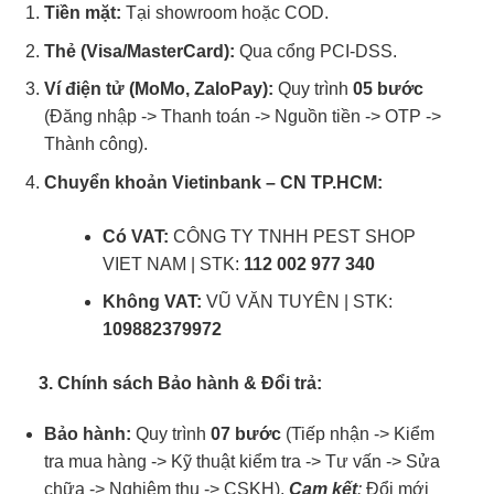
Tiền mặt:
Tại showroom hoặc COD.
Thẻ (Visa/MasterCard):
Qua cổng PCI-DSS.
Ví điện tử (MoMo, ZaloPay):
Quy trình
05 bước
(Đăng nhập -> Thanh toán -> Nguồn tiền -> OTP ->
Thành công).
Chuyển khoản Vietinbank – CN TP.HCM:
Có VAT:
CÔNG TY TNHH PEST SHOP
VIET NAM | STK:
112 002 977 340
Không VAT:
VŨ VĂN TUYÊN | STK:
109882379972
3. Chính sách Bảo hành & Đổi trả:
Bảo hành:
Quy trình
07 bước
(Tiếp nhận -> Kiểm
tra mua hàng -> Kỹ thuật kiểm tra -> Tư vấn -> Sửa
chữa -> Nghiệm thu -> CSKH).
Cam kết
:
Đổi mới