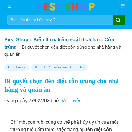
Skip
to
Tìm
content
kiếm:
Pest Shop
»
Kiến thức kiểm soát dịch hại
»
Côn
trùng
»
Bí quyết chọn đèn diệt côn trùng cho nhà hàng và
quán ăn
Côn Trùng
Kiến Thức Kiểm Soát Dịch Hại
Bí quyết chọn đèn diệt côn trùng cho nhà
hàng và quán ăn
Đăng ngày 27/02/2026 bởi
Vũ Tuyên
Chỉ một con ruồi cũng có thể phá hủy uy tín của một
thương hiệu ẩm thực. Việc trang bị
đèn diệt côn