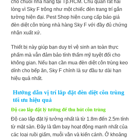
cho chuỗi nhà hàng tại Tp.HCM. Chủ quán rất hài
lòng vì Sky F trông như một chiếc đèn trang trí gắn
tường hiện đại. Pest Shop hiện cung cấp báo giá
đèn diệt côn trùng nhà hàng Sky F với đầy đủ chứng
nhận xuất xứ.
Thiết bị này giúp bạn duy trì vệ sinh an toàn thực
phẩm mà vẫn đảm bảo tính thẩm mỹ tuyệt đối cho
không gian. Nếu bạn cần mua đèn diệt côn trùng keo
dính cho bếp ăn, Sky F chính là sự đầu tư dài hạn
hiệu quả nhất.
Hướng dẫn vị trí lắp đặt đèn diệt côn trùng
tối ưu hiệu quả
Độ cao lắp đặt lý tưởng để thu hút côn trùng
Độ cao lắp đặt lý tưởng nhất là từ 1.8m đến 2.5m tính
từ mặt sàn. Đây là tầm bay hoạt động mạnh nhất của
các loại ruồi giấm, muỗi vằn và kiến cánh. Ở khoảng