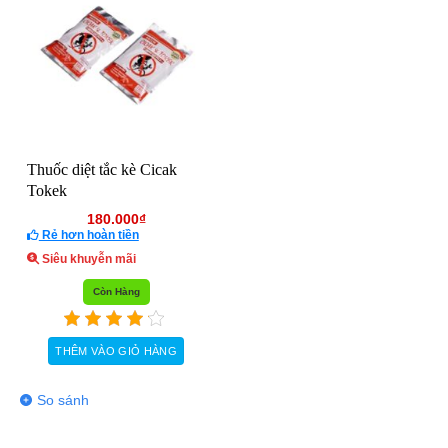
Thuốc diệt tắc kè Cicak
Tokek
180.000
₫
Rẻ hơn hoàn tiền
Siêu khuyễn mãi
Còn Hàng
THÊM VÀO GIỎ HÀNG
So sánh