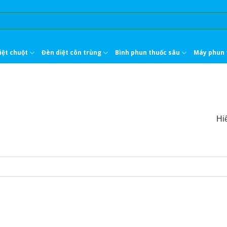
iệt chuột
Đèn diệt côn trùng
Bình phun thuốc sâu
Máy phun 
Hiể