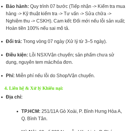
Bảo hành:
Quy trình 07 bước (Tiếp nhận -> Kiểm tra mua
hàng -> Kỹ thuật kiểm tra -> Tư vấn -> Sửa chữa ->
Nghiệm thu -> CSKH). Cam kết: Đổi mới nếu lỗi sản xuất;
Hoàn tiền 100% nếu sai mô tả.
Đổi trả:
Trong vòng 07 ngày (Xử lý từ 3–5 ngày).
Điều kiện:
Lỗi NSX/Vận chuyển; sản phẩm chưa sử
dụng, nguyên tem mác/hóa đơn.
Phí:
Miễn phí nếu lỗi do Shop/Vận chuyển.
4. Liên hệ & Xử lý Khiếu nại:
Địa chỉ:
TP.HCM:
251/11A Gò Xoài, P. Bình Hưng Hòa A,
Q. Bình Tân.