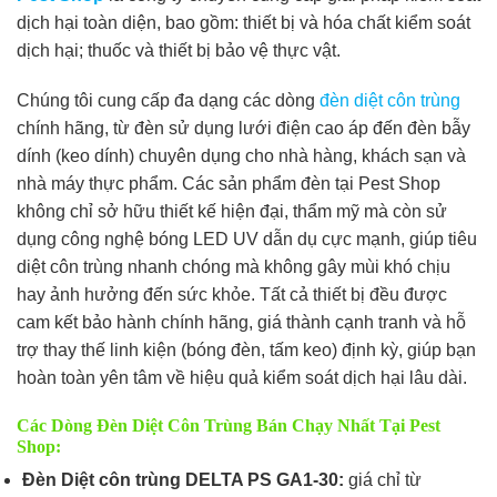
dịch hại toàn diện, bao gồm: thiết bị và hóa chất kiểm soát
dịch hại; thuốc và thiết bị bảo vệ thực vật.
Chúng tôi c
ung cấp đa dạng các dòng
đèn diệt côn trùng
chính hãng, từ đèn sử dụng lưới điện cao áp đến đèn bẫy
dính (keo dính) chuyên dụng cho nhà hàng, khách sạn và
nhà máy thực phẩm. Các sản phẩm đèn tại Pest Shop
không chỉ sở hữu thiết kế hiện đại, thẩm mỹ mà còn sử
dụng công nghệ bóng LED UV dẫn dụ cực mạnh, giúp tiêu
diệt côn trùng nhanh chóng mà không gây mùi khó chịu
hay ảnh hưởng đến sức khỏe. Tất cả thiết bị đều được
cam kết bảo hành chính hãng, giá thành cạnh tranh và hỗ
trợ thay thế linh kiện (bóng đèn, tấm keo) định kỳ, giúp bạn
hoàn toàn yên tâm về hiệu quả kiểm soát dịch hại lâu dài.
Các Dòng Đèn Diệt Côn Trùng Bán Chạy Nhất Tại Pest
Shop:
Đèn Diệt côn trùng DELTA PS GA1-30:
giá chỉ từ