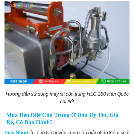
Hướng dẫn sử dụng máy xịt côn trùng HLC 250 Hàn Quốc
chi tiết
Mua Đèn Diệt Côn Trùng Ở Đâu Uy Tín, Giá
Rẻ, Có Bảo Hành?
Pest Shop
là cô
ng ty chuyên cung cấp giải pháp kiểm soát