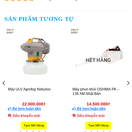
SẢN PHẨM TƯƠNG TỰ
HẾT HÀNG
ULV Agrofog Nebuloo
Máy phun khói OSHIMA PK –
Máy p
138 AM Nhật Bản
22.000.000
₫
14.500.000
₫
 hơn hoàn tiền
Rẻ hơn hoàn tiền
Rẻ 
êu khuyễn mãi
Siêu khuyễn mãi
Siê
Tạm Hết Hàng
Tạm Hết Hàng