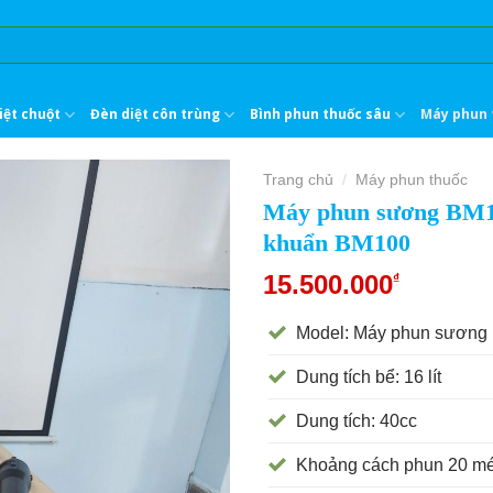
iệt chuột
Đèn diệt côn trùng
Bình phun thuốc sâu
Máy phun 
Trang chủ
Máy phun thuốc
/
Máy phun sương BM100
khuẩn BM100
15.500.000
₫
Model: Máy phun sương
Dung tích bể: 16 lít
Dung tích: 40cc
Khoảng cách phun 20 mét 