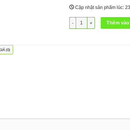
Cập nhật sản phẩm lúc:
23
Máy phun sương BM100 / Máy 
Thêm vào
IÁ (0)