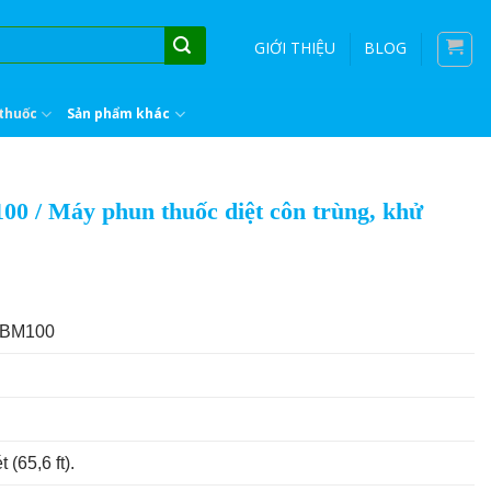
GIỚI THIỆU
BLOG
thuốc
Sản phẩm khác
 / Máy phun thuốc diệt côn trùng, khử
 BM100
(65,6 ft).