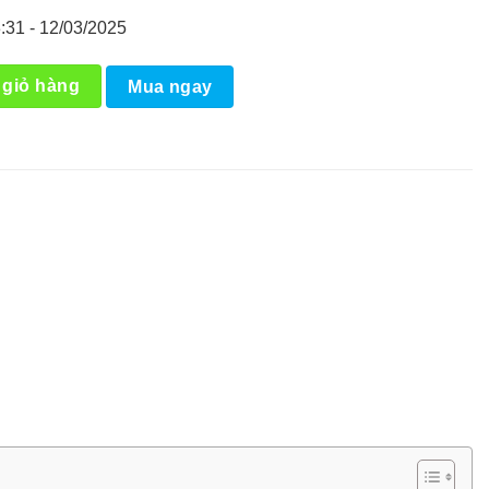
:31 - 12/03/2025
phun thuốc diệt côn trùng, khử khuẩn BM100 số lượng
 giỏ hàng
Mua ngay