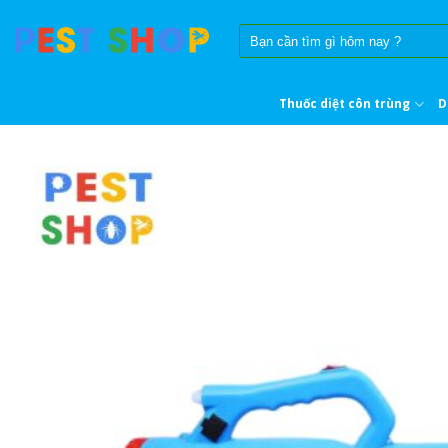
Skip
Tìm
to
kiếm:
content
Thuốc diệt côn trùng
D