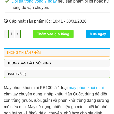
Đổi trả trong vòng 7 ngày
nếu sản phẩm bị lỗi hoặc hư
hỏng do vận chuyển.
Cập nhật sản phẩm lúc:
10:41 - 30/01/2026
Máy phun khói MINI KB100 số lượng
Thêm vào giỏ hàng
Mua ngay
THÔNG TIN SẢN PHẨM
HƯỚNG DẪN CÁCH SỬ DỤNG
ĐÁNH GIÁ (0)
Máy phun khói mini KB100 là 1 loại
máy phun khói mini
cầm tay chuyên dụng, nhập khẩu Hàn Quốc, dùng để diệt
côn trùng (muỗi, ruồi, gián) và phun khử trùng dạng sương
mù siêu mịn. Máy sử dụng nhiên liệu ga mini, thiết kế nhỏ
gọn (nặng ~1.8kg), dễ di chuyển, phù hợp cho gia đình,