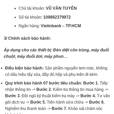
Chủ tài khoản:
VŨ VĂN TUYÊN
Số tài khoản:
109882379972
Ngân hàng:
Vietinbank – TP.HCM
3/ Chính sách bảo hành:
Áp dụng cho các thiết bị: Đèn diệt côn trùng, máy đuổi
chuột, máy đuổi dơi, máy phun…
Điều kiện bảo hành:
Sản phẩm nguyên tem mác, không
có dấu hiệu tẩy xóa, đầy đủ hộp và phụ kiện đi kèm.
Quy trình bảo hành 07 bước tiêu chuẩn:
Bước 1.
Tiếp
nhận thông tin ->
Bước 2.
Kiểm tra thông tin mua hàng ->
Bước 3.
Đội ngũ kỹ thuật kiểm tra máy ->
Bước 4.
Tư vấn
gói dịch vụ ->
Bước 5.
Tiến hành sửa chữa ->
Bước 6.
Nghiệm thu thanh toán ->
Bước 7.
Khảo sát chăm sóc