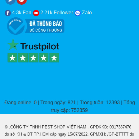
4.3k Fan
2.21k Follower
Zalo
Đang online: 0 | Trong ngày: 821 | Trong tuần: 12393 | Tổng
truy cập: 752359
© .CÔNG TY TNHH PEST SHOP VIỆT NAM . GPDKKD: 0317387476
do sở KH & ĐT TP.HCM cấp ngày 15/07/2022. GPMXH: /GP-BTTTT do