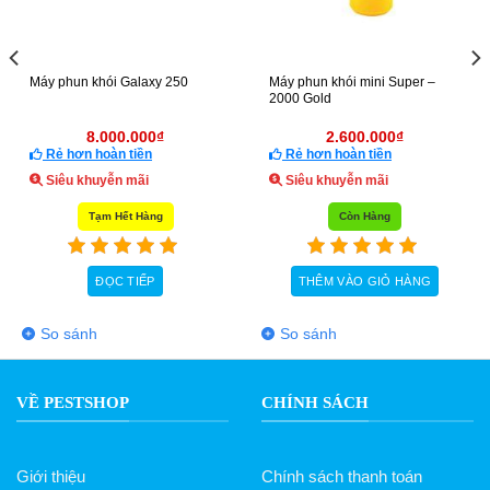
50
Máy phun khói mini Super –
Máy phun khói OSHIMA PK
2000 Gold
138 AM Nhật Bản
2.600.000
₫
14.500.000
₫
Rẻ hơn hoàn tiền
Rẻ hơn hoàn tiền
Siêu khuyễn mãi
Siêu khuyễn mãi
Còn Hàng
Tạm Hết Hàng
THÊM VÀO GIỎ HÀNG
ĐỌC TIẾP
So sánh
So sánh
VỀ PESTSHOP
CHÍNH SÁCH
Giới thiệu
Chính sách thanh toán