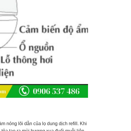
m nóng lõi dẫn của lọ dung dịch refill. Khi
n tỏa tạo ra mùi hương xua đuổi muỗi liên