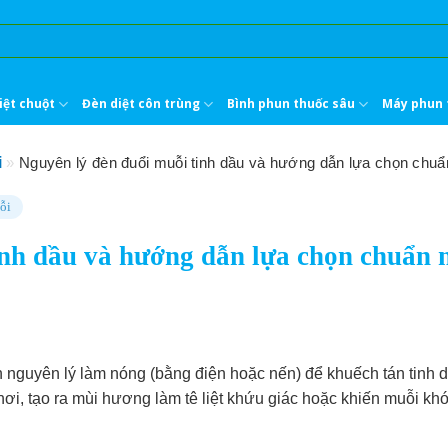
iệt chuột
Đèn diệt côn trùng
Bình phun thuốc sâu
Máy phun 
i
»
Nguyên lý đèn đuổi muỗi tinh dầu và hướng dẫn lựa chọn chuẩ
ỗi
inh dầu và hướng dẫn lựa chọn chuẩn 
n nguyên lý làm nóng (bằng điện hoặc nến) để khuếch tán tinh 
hơi, tạo ra mùi hương làm tê liệt khứu giác hoặc khiến muỗi khó