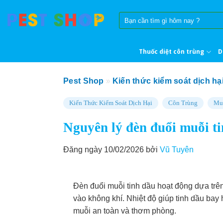
Skip
Tìm
to
kiếm:
content
Thuốc diệt côn trùng
D
Pest Shop
»
Kiến thức kiểm soát dịch hạ
Kiến Thức Kiểm Soát Dịch Hại
Côn Trùng
Mu
Nguyên lý đèn đuổi muỗi t
Đăng ngày 10/02/2026 bởi
Vũ Tuyên
Đèn đuổi muỗi tinh dầu hoạt động dựa trê
vào không khí. Nhiệt độ giúp tinh dầu bay 
muỗi an toàn và thơm phòng.