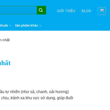
GIỚI THIỆU
BLOG
thuốc
Sản phẩm khác
n nhất
nhất
dầu tự nhiên (như sả, chanh, oải hương)
 chịu, tránh xa khu vực sử dụng, giúp đuổi