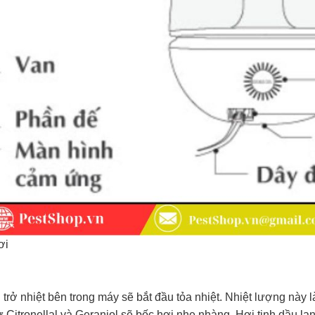
ơi
rở nhiệt bên trong máy sẽ bắt đầu tỏa nhiệt. Nhiệt lượng này là
ư Citronellal và Geraniol sẽ bốc hơi nhẹ nhàng. Hơi tinh dầu la