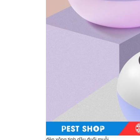
đèn xông tinh dầu đuổi muỗi