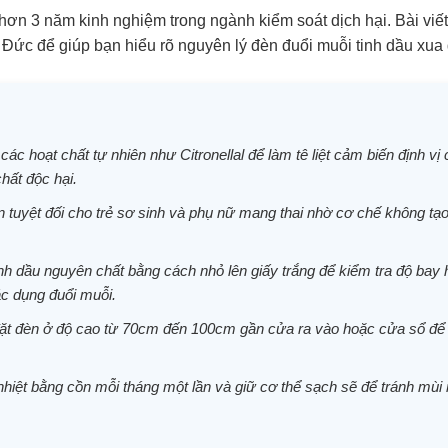
hơn 3 năm kinh nghiệm trong ngành kiểm soát dịch hại. Bài viế
, Đức để giúp bạn hiểu rõ nguyên lý đèn đuổi muỗi tinh dầu xua
ác hoạt chất tự nhiên như Citronellal để làm tê liệt cảm biến định 
chất độc hại.
n tuyệt đối cho trẻ sơ sinh và phụ nữ mang thai nhờ cơ chế không tạo 
nh dầu nguyên chất bằng cách nhỏ lên giấy trắng để kiểm tra độ bay 
c dụng đuổi muỗi.
 đặt đèn ở độ cao từ 70cm đến 100cm gần cửa ra vào hoặc cửa sổ đ
 nhiệt bằng cồn mỗi tháng một lần và giữ cơ thể sạch sẽ để tránh mù