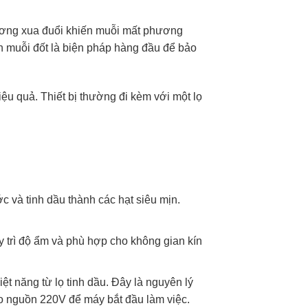
 hương xua đuổi khiến muỗi mất phương
n muỗi đốt là biện pháp hàng đầu để bảo
u quả. Thiết bị thường đi kèm với một lọ
 và tinh dầu thành các hạt siêu mịn.
y trì độ ẩm và phù hợp cho không gian kín
iệt năng từ lọ tinh dầu. Đây là nguyên lý
ào nguồn 220V để máy bắt đầu làm việc.