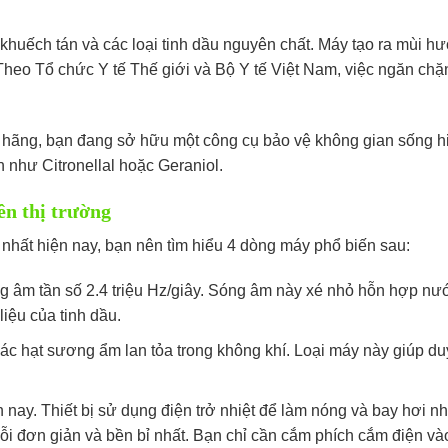
ệ khuếch tán và các loại tinh dầu nguyên chất. Máy tạo ra mùi
heo Tổ chức Y tế Thế giới và Bộ Y tế Việt Nam, việc ngăn chặ
 hãng, bạn đang sở hữu một công cụ bảo vệ không gian sống hiệ
n như Citronellal hoặc Geraniol.
ên thị trường
t nhất hiện nay, bạn nên tìm hiểu 4 dòng máy phổ biến sau:
 âm tần số 2.4 triệu Hz/giây. Sóng âm này xé nhỏ hỗn hợp nước
iệu của tinh dầu.
các hạt sương ẩm lan tỏa trong không khí. Loại máy này giúp du
n nay. Thiết bị sử dụng điện trở nhiệt để làm nóng và bay hơi nh
ỗi đơn giản và bền bỉ nhất. Bạn chỉ cần cắm phích cắm điện v