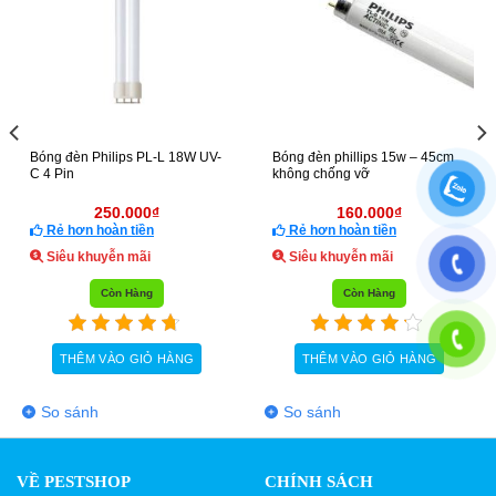
Đèn Con Dơi CN02
Bóng đèn diệt khuẩn Philips
8W
550.000
₫
200.000
₫
Rẻ hơn hoàn tiền
Rẻ hơn hoàn tiền
Siêu khuyễn mãi
Siêu khuyễn mãi
Còn Hàng
Còn Hàng
THÊM VÀO GIỎ HÀNG
THÊM VÀO GIỎ HÀNG
So sánh
So sánh
VỀ PESTSHOP
CHÍNH SÁCH