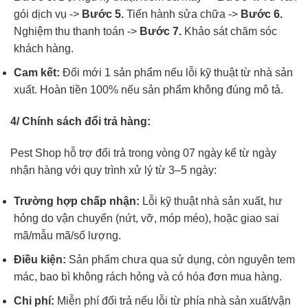
gói dịch vụ ->
Bước 5.
Tiến hành sửa chữa ->
Bước 6.
Nghiệm thu thanh toán ->
Bước 7.
Khảo sát chăm sóc
khách hàng.
Cam kết:
Đổi mới 1 sản phẩm nếu lỗi kỹ thuật từ nhà sản
xuất. Hoàn tiền 100% nếu sản phẩm không đúng mô tả.
4/ Chính sách đổi trả hàng:
Pest Shop hỗ trợ đổi trả trong vòng 07 ngày kể từ ngày
nhận hàng với quy trình xử lý từ 3–5 ngày:
Trường hợp chấp nhận:
Lỗi kỹ thuật nhà sản xuất, hư
hỏng do vận chuyển (nứt, vỡ, móp méo), hoặc giao sai
mã/mẫu mã/số lượng.
Điều kiện:
Sản phẩm chưa qua sử dụng, còn nguyên tem
mác, bao bì không rách hỏng và có hóa đơn mua hàng.
Chi phí:
Miễn phí đổi trả nếu lỗi từ phía nhà sản xuất/vận