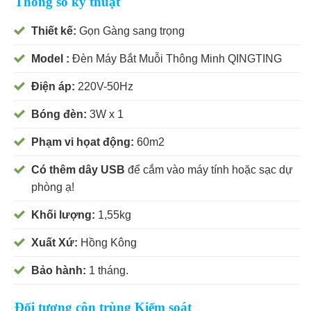
Thông số kỹ thuật
Thiết kế:
Gọn Gàng sang trọng
Model :
Đèn Máy Bắt Muỗi Thông Minh QINGTING
Điện áp:
220V-50Hz
Bóng đèn:
3W x 1
Phạm vi họat động:
60m2
Có thêm dây USB
để cắm vào máy tính hoặc sạc dự
phòng ạ!
Khối lượng:
1,55kg
Xuất Xứ:
Hồng Kông
Bảo hành:
1 tháng.
Đối tượng côn trùng Kiểm soát