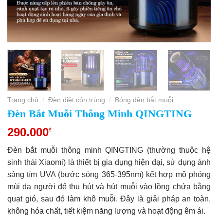
Trang chủ
Đèn diệt côn trùng
Bóng đèn bắt muỗi
/
/
Đèn Bắt Muỗi Thông Minh QINGTING
290.000
₫
Đèn bắt muỗi thông minh QINGTING (thường thuộc hệ
sinh thái Xiaomi) là thiết bị gia dụng hiện đại, sử dụng ánh
sáng tím UVA (bước sóng 365-395nm) kết hợp mô phỏng
mùi da người để thu hút và hút muỗi vào lồng chứa bằng
quạt gió, sau đó làm khô muỗi. Đây là giải pháp an toàn,
không hóa chất, tiết kiệm năng lượng và hoạt động êm ái.