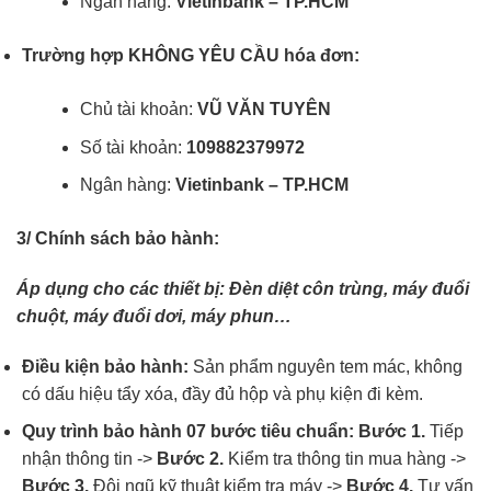
Ngân hàng:
Vietinbank – TP.HCM
Trường hợp KHÔNG YÊU CẦU hóa đơn:
Chủ tài khoản:
VŨ VĂN TUYÊN
Số tài khoản:
109882379972
Ngân hàng:
Vietinbank – TP.HCM
3/ Chính sách bảo hành:
Áp dụng cho các thiết bị: Đèn diệt côn trùng, máy đuổi
chuột, máy đuổi dơi, máy phun…
Điều kiện bảo hành:
Sản phẩm nguyên tem mác, không
có dấu hiệu tẩy xóa, đầy đủ hộp và phụ kiện đi kèm.
Quy trình bảo hành 07 bước tiêu chuẩn:
Bước 1.
Tiếp
nhận thông tin ->
Bước 2.
Kiểm tra thông tin mua hàng ->
Bước 3.
Đội ngũ kỹ thuật kiểm tra máy ->
Bước 4.
Tư vấn