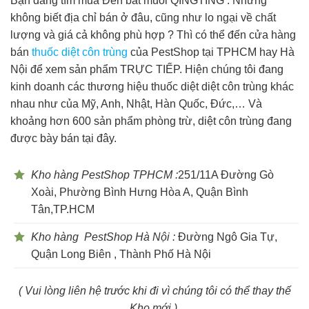
Bạn đang tìm mua Đèn bắt muỗi QINGTING . Nhưng
không biết địa chỉ bán ở đâu, cũng như lo ngại về chất
lượng và giá cả không phù hợp ? Thì có thể đến cửa hàng
bán
thuốc diệt côn trùng
của PestShop tại TPHCM hay Hà
Nội để xem sản phẩm TRỰC TIẾP. Hiện chúng tôi đang
kinh doanh các thương hiệu thuốc diệt diệt côn trùng khác
nhau như của Mỹ, Anh, Nhật, Hàn Quốc, Đức,… Và
khoảng hơn 600 sản phẩm phòng trừ, diệt côn trùng đang
được bày bán tại đây.
Kho hàng PestShop TPHCM :
251/11A Đường Gò
Xoài, Phường Bình Hưng Hòa A, Quận Bình
Tân,TP.HCM
Kho hàng PestShop Hà Nội :
Đường Ngô Gia Tự,
Quận Long Biên , Thành Phố Hà Nội
( Vui lòng liên hệ trước khi đi vì chúng tôi có thể thay thế
Kho mới )