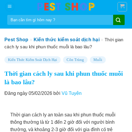
Skip
to
Tìm
content
kiếm:
Pest Shop
»
Kiến thức kiểm soát dịch hại
»
Thời gian
cách ly sau khi phun thuốc muỗi là bao lâu?
Kiến Thức Kiểm Soát Dịch Hại
Côn Trùng
Muỗi
Thời gian cách ly sau khi phun thuốc muỗi
là bao lâu?
Đăng ngày 05/02/2026 bởi
Vũ Tuyên
Thời gian cách ly an toàn sau khi phun thuốc muỗi
thông thường là từ 1 đến 2 giờ đối với người bình
thường, và khoảng 2-3 giờ đối với gia đình có trẻ