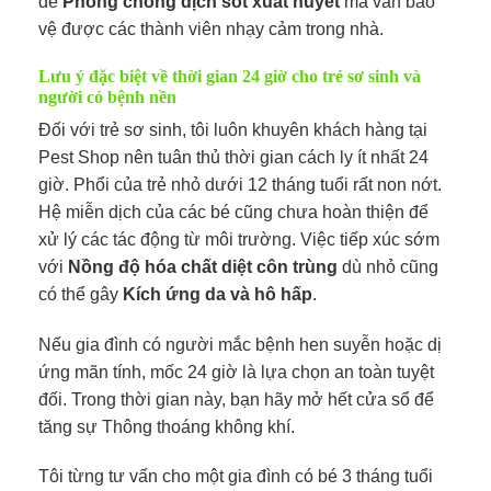
để
Phòng chống dịch sốt xuất huyết
mà vẫn bảo
vệ được các thành viên nhạy cảm trong nhà.
Lưu ý đặc biệt về thời gian 24 giờ cho trẻ sơ sinh và
người có bệnh nền
Đối với trẻ sơ sinh, tôi luôn khuyên khách hàng tại
Pest Shop nên tuân thủ thời gian cách ly ít nhất 24
giờ. Phổi của trẻ nhỏ dưới 12 tháng tuổi rất non nớt.
Hệ miễn dịch của các bé cũng chưa hoàn thiện để
xử lý các tác động từ môi trường. Việc tiếp xúc sớm
với
Nồng độ hóa chất diệt côn trùng
dù nhỏ cũng
có thể gây
Kích ứng da và hô hấp
.
Nếu gia đình có người mắc bệnh hen suyễn hoặc dị
ứng mãn tính, mốc 24 giờ là lựa chọn an toàn tuyệt
đối. Trong thời gian này, bạn hãy mở hết cửa sổ để
tăng sự Thông thoáng không khí.
Tôi từng tư vấn cho một gia đình có bé 3 tháng tuổi