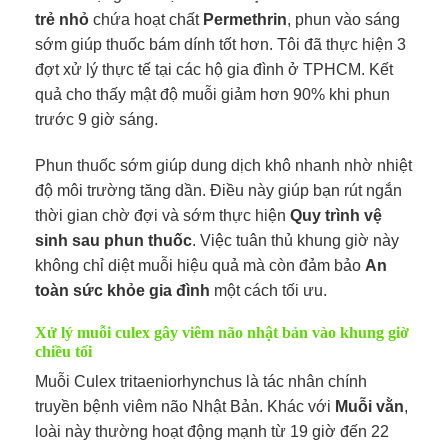
trẻ nhỏ
chứa hoạt chất
Permethrin
, phun vào sáng
sớm giúp thuốc bám dính tốt hơn. Tôi đã thực hiện 3
đợt xử lý thực tế tại các hộ gia đình ở TPHCM. Kết
quả cho thấy mật độ muỗi giảm hơn 90% khi phun
trước 9 giờ sáng.
Phun thuốc sớm giúp dung dịch khô nhanh nhờ nhiệt
độ môi trường tăng dần. Điều này giúp bạn rút ngắn
thời gian chờ đợi và sớm thực hiện
Quy trình vệ
sinh sau phun thuốc
. Việc tuân thủ khung giờ này
không chỉ diệt muỗi hiệu quả mà còn đảm bảo
An
toàn sức khỏe gia đình
một cách tối ưu.
Xử lý muỗi culex gây viêm não nhật bản vào khung giờ
chiều tối
Muỗi Culex tritaeniorhynchus là tác nhân chính
truyền bệnh viêm não Nhật Bản. Khác với
Muỗi vằn
,
loài này thường hoạt động mạnh từ 19 giờ đến 22