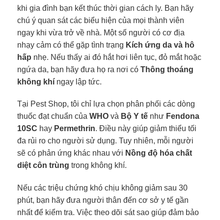
khi gia đình bạn kết thúc thời gian cách ly. Bạn hãy
chú ý quan sát các biểu hiện của mọi thành viên
ngay khi vừa trở về nhà. Một số người có cơ địa
nhạy cảm có thể gặp tình trạng
Kích ứng da và hô
hấp
nhẹ. Nếu thấy ai đó hắt hơi liên tục, đỏ mắt hoặc
ngứa da, bạn hãy đưa họ ra nơi có
Thông thoáng
không khí
ngay lập tức.
Tại Pest Shop, tôi chỉ lựa chọn phân phối các dòng
thuốc đạt chuẩn của
WHO
và
Bộ Y tế
như
Fendona
10SC
hay
Permethrin
. Điều này giúp giảm thiểu tối
đa rủi ro cho người sử dụng. Tuy nhiên, mỗi người
sẽ có phản ứng khác nhau với
Nồng độ hóa chất
diệt côn trùng
trong không khí.
Nếu các triệu chứng khó chịu không giảm sau 30
phút, bạn hãy đưa người thân đến cơ sở y tế gần
nhất để kiểm tra. Việc theo dõi sát sao giúp đảm bảo