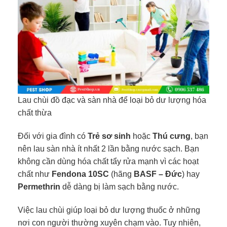
Lau chùi đồ đạc và sàn nhà để loại bỏ dư lượng hóa
chất thừa
Đối với gia đình có
Trẻ sơ sinh
hoặc
Thú cưng
, bạn
nên lau sàn nhà ít nhất 2 lần bằng nước sạch. Bạn
không cần dùng hóa chất tẩy rửa mạnh vì các hoạt
chất như
Fendona 10SC
(hãng
BASF – Đức
) hay
Permethrin
dễ dàng bị làm sạch bằng nước.
Việc lau chùi giúp loại bỏ dư lượng thuốc ở những
nơi con người thường xuyên chạm vào. Tuy nhiên,