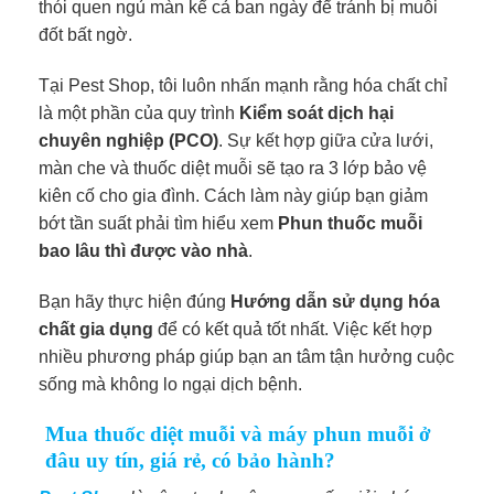
thói quen ngủ màn kể cả ban ngày để tránh bị muỗi
đốt bất ngờ.
Tại Pest Shop, tôi luôn nhấn mạnh rằng hóa chất chỉ
là một phần của quy trình
Kiểm soát dịch hại
chuyên nghiệp (PCO)
. Sự kết hợp giữa cửa lưới,
màn che và thuốc diệt muỗi sẽ tạo ra 3 lớp bảo vệ
kiên cố cho gia đình. Cách làm này giúp bạn giảm
bớt tần suất phải tìm hiểu xem
Phun thuốc muỗi
bao lâu thì được vào nhà
.
Bạn hãy thực hiện đúng
Hướng dẫn sử dụng hóa
chất gia dụng
để có kết quả tốt nhất. Việc kết hợp
nhiều phương pháp giúp bạn an tâm tận hưởng cuộc
sống mà không lo ngại dịch bệnh.
Mua thuốc diệt muỗi và máy phun muỗi ở
đâu uy tín, giá rẻ, có bảo hành?