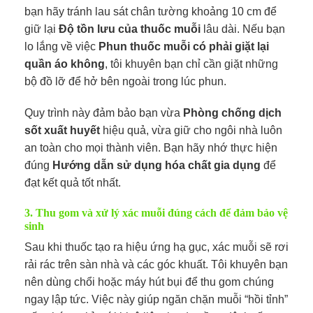
bạn hãy tránh lau sát chân tường khoảng 10 cm để
giữ lại
Độ tồn lưu của thuốc muỗi
lâu dài. Nếu bạn
lo lắng về việc
Phun thuốc muỗi có phải giặt lại
quần áo không
, tôi khuyên bạn chỉ cần giặt những
bộ đồ lỡ để hở bên ngoài trong lúc phun.
Quy trình này đảm bảo bạn vừa
Phòng chống dịch
sốt xuất huyết
hiệu quả, vừa giữ cho ngôi nhà luôn
an toàn cho mọi thành viên. Bạn hãy nhớ thực hiện
đúng
Hướng dẫn sử dụng hóa chất gia dụng
để
đạt kết quả tốt nhất.
3. Thu gom và xử lý xác muỗi đúng cách để đảm bảo vệ
sinh
Sau khi thuốc tạo ra hiệu ứng hạ gục, xác muỗi sẽ rơi
rải rác trên sàn nhà và các góc khuất. Tôi khuyên bạn
nên dùng chổi hoặc máy hút bụi để thu gom chúng
ngay lập tức. Việc này giúp ngăn chặn muỗi “hồi tỉnh”