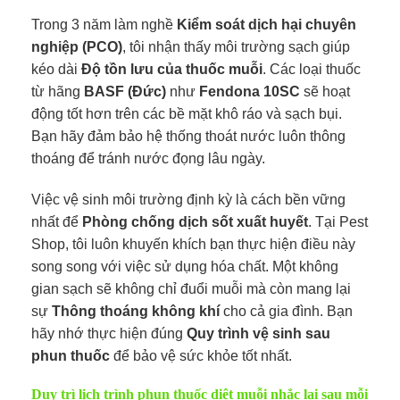
Trong 3 năm làm nghề
Kiểm soát dịch hại chuyên
nghiệp (PCO)
, tôi nhận thấy môi trường sạch giúp
kéo dài
Độ tồn lưu của thuốc muỗi
. Các loại thuốc
từ hãng
BASF (Đức)
như
Fendona 10SC
sẽ hoạt
động tốt hơn trên các bề mặt khô ráo và sạch bụi.
Bạn hãy đảm bảo hệ thống thoát nước luôn thông
thoáng để tránh nước đọng lâu ngày.
Việc vệ sinh môi trường định kỳ là cách bền vững
nhất để
Phòng chống dịch sốt xuất huyết
. Tại Pest
Shop, tôi luôn khuyến khích bạn thực hiện điều này
song song với việc sử dụng hóa chất. Một không
gian sạch sẽ không chỉ đuổi muỗi mà còn mang lại
sự
Thông thoáng không khí
cho cả gia đình. Bạn
hãy nhớ thực hiện đúng
Quy trình vệ sinh sau
phun thuốc
để bảo vệ sức khỏe tốt nhất.
Duy trì lịch trình phun thuốc diệt muỗi nhắc lại sau mỗi