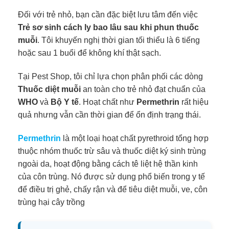
Đối với trẻ nhỏ, bạn cần đặc biệt lưu tâm đến việc
Trẻ sơ sinh cách ly bao lâu sau khi phun thuốc
muỗi
. Tôi khuyến nghị thời gian tối thiểu là 6 tiếng
hoặc sau 1 buổi để không khí thật sạch.
Tại Pest Shop, tôi chỉ lựa chọn phân phối các dòng
Thuốc diệt muỗi
an toàn cho trẻ nhỏ đạt chuẩn của
WHO
và
Bộ Y tế
. Hoạt chất như
Permethrin
rất hiệu
quả nhưng vẫn cần thời gian để ổn định trạng thái.
Permethrin
là một loại hoạt chất pyrethroid tổng hợp
thuộc nhóm thuốc trừ sâu và thuốc diệt ký sinh trùng
ngoài da, hoạt động bằng cách tê liệt hệ thần kinh
của côn trùng. Nó được sử dụng phổ biến trong y tế
để điều trị ghẻ, chấy rận và để tiêu diệt muỗi, ve, côn
trùng hại cây trồng