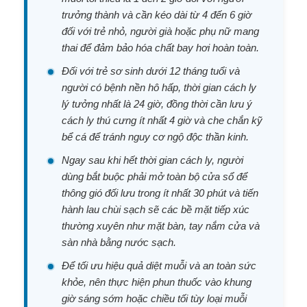
trưởng thành và cần kéo dài từ 4 đến 6 giờ
đối với trẻ nhỏ, người già hoặc phụ nữ mang
thai để đảm bảo hóa chất bay hơi hoàn toàn.
Đối với trẻ sơ sinh dưới 12 tháng tuổi và
người có bệnh nền hô hấp, thời gian cách ly
lý tưởng nhất là 24 giờ, đồng thời cần lưu ý
cách ly thú cưng ít nhất 4 giờ và che chắn kỹ
bể cá để tránh nguy cơ ngộ độc thần kinh.
Ngay sau khi hết thời gian cách ly, người
dùng bắt buộc phải mở toàn bộ cửa sổ để
thông gió đối lưu trong ít nhất 30 phút và tiến
hành lau chùi sạch sẽ các bề mặt tiếp xúc
thường xuyên như mặt bàn, tay nắm cửa và
sàn nhà bằng nước sạch.
Để tối ưu hiệu quả diệt muỗi và an toàn sức
khỏe, nên thực hiện phun thuốc vào khung
giờ sáng sớm hoặc chiều tối tùy loại muỗi