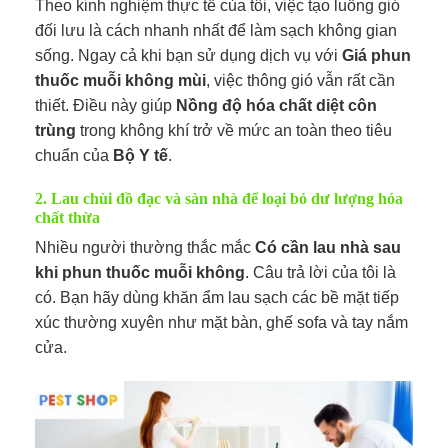
Theo kinh nghiệm thực tế của tôi, việc tạo luồng gió
đối lưu là cách nhanh nhất để làm sạch không gian
sống. Ngay cả khi bạn sử dụng dịch vụ với
Giá phun
thuốc muỗi không mùi
, việc thông gió vẫn rất cần
thiết. Điều này giúp
Nồng độ hóa chất diệt côn
trùng
trong không khí trở về mức an toàn theo tiêu
chuẩn của
Bộ Y tế
.
2. Lau chùi đồ đạc và sàn nhà để loại bỏ dư lượng hóa
chất thừa
Nhiều người thường thắc mắc
Có cần lau nhà sau
khi phun thuốc muỗi không
. Câu trả lời của tôi là
có. Bạn hãy dùng khăn ẩm lau sạch các bề mặt tiếp
xúc thường xuyên như mặt bàn, ghế sofa và tay nắm
cửa.