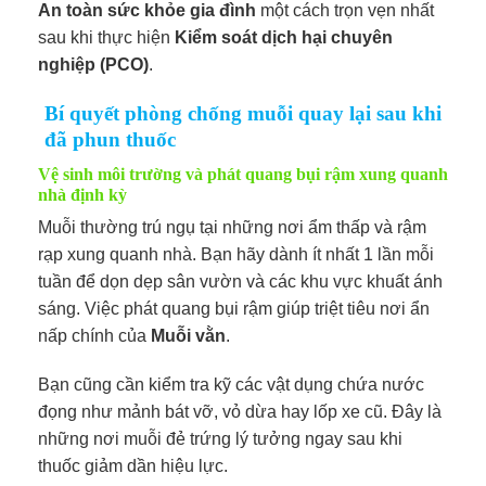
An toàn sức khỏe gia đình
một cách trọn vẹn nhất
sau khi thực hiện
Kiểm soát dịch hại chuyên
nghiệp (PCO)
.
Bí quyết phòng chống muỗi quay lại sau khi
đã phun thuốc
Vệ sinh môi trường và phát quang bụi rậm xung quanh
nhà định kỳ
Muỗi thường trú ngụ tại những nơi ẩm thấp và rậm
rạp xung quanh nhà. Bạn hãy dành ít nhất 1 lần mỗi
tuần để dọn dẹp sân vườn và các khu vực khuất ánh
sáng. Việc phát quang bụi rậm giúp triệt tiêu nơi ẩn
nấp chính của
Muỗi vằn
.
Bạn cũng cần kiểm tra kỹ các vật dụng chứa nước
đọng như mảnh bát vỡ, vỏ dừa hay lốp xe cũ. Đây là
những nơi muỗi đẻ trứng lý tưởng ngay sau khi
thuốc giảm dần hiệu lực.