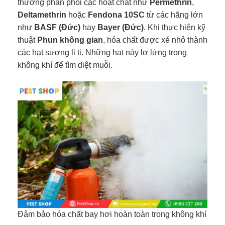
thường phân phối các hoạt chất như
Permethrin
,
Deltamethrin
hoặc
Fendona 10SC
từ các hãng lớn
như
BASF (Đức)
hay
Bayer (Đức)
. Khi thực hiện kỹ
thuật
Phun không gian
, hóa chất được xé nhỏ thành
các hạt sương li ti. Những hạt này lơ lửng trong
không khí để tìm diệt muỗi.
Đảm bảo hóa chất bay hơi hoàn toàn trong không khí