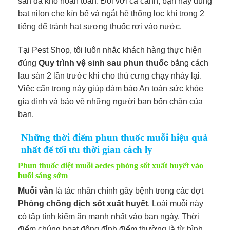
sàn đã khô hoàn toàn. Đối với cá cảnh, bạn hãy dùng
bạt nilon che kín bể và ngắt hệ thống lọc khí trong 2
tiếng để tránh hạt sương thuốc rơi vào nước.
Tại Pest Shop, tôi luôn nhắc khách hàng thực hiện
đúng
Quy trình vệ sinh sau phun thuốc
bằng cách
lau sàn 2 lần trước khi cho thú cưng chạy nhảy lại.
Việc cẩn trọng này giúp đảm bảo An toàn sức khỏe
gia đình và bảo vệ những người bạn bốn chân của
bạn.
Những thời điểm phun thuốc muỗi hiệu quả
nhất để tối ưu thời gian cách ly
Phun thuốc diệt muỗi aedes phòng sốt xuất huyết vào
buổi sáng sớm
Muỗi vằn
là tác nhân chính gây bệnh trong các đợt
Phòng chống dịch sốt xuất huyết
. Loài muỗi này
có tập tính kiếm ăn mạnh nhất vào ban ngày. Thời
điểm chúng hoạt động đỉnh điểm thường là từ bình