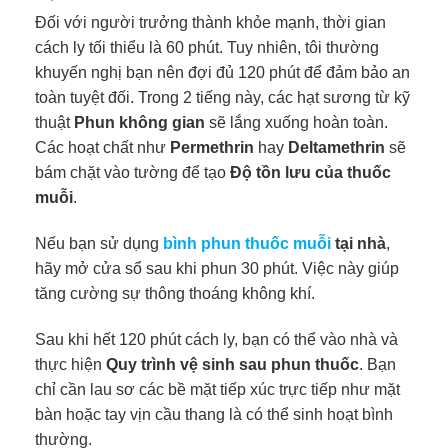
Đối với người trưởng thành khỏe mạnh, thời gian
cách ly tối thiểu là 60 phút. Tuy nhiên, tôi thường
khuyến nghị bạn nên đợi đủ 120 phút để đảm bảo an
toàn tuyệt đối. Trong 2 tiếng này, các hạt sương từ kỹ
thuật
Phun không gian
sẽ lắng xuống hoàn toàn.
Các hoạt chất như
Permethrin
hay
Deltamethrin
sẽ
bám chặt vào tường để tạo
Độ tồn lưu của thuốc
muỗi
.
Nếu bạn sử dụng
bình phun thuốc muỗi
tại nhà
,
hãy mở cửa sổ sau khi phun 30 phút. Việc này giúp
tăng cường sự thông thoáng không khí.
Sau khi hết 120 phút cách ly, bạn có thể vào nhà và
thực hiện
Quy trình vệ sinh sau phun thuốc
. Bạn
chỉ cần lau sơ các bề mặt tiếp xúc trực tiếp như mặt
bàn hoặc tay vịn cầu thang là có thể sinh hoạt bình
thường.