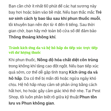
Bạn cần chờ ít nhất 60 phút để các hạt sương này
bay hơi hoặc bám vào bề mặt. Nếu bạn thắc mắc
Trẻ
sơ sinh cách ly bao lâu sau khi phun thuốc muỗi
,
tôi khuyên bạn nên đợi từ 4 đến 6 tiếng. Sau thời
gian chờ, bạn hãy mở toàn bộ cửa sổ để đảm bảo
Thông thoáng không khí
.
Tránh kích ứng da và hệ hô hấp do tiếp xúc trực tiếp
với dư lượng thuốc
Khi phun thuốc,
Nồng độ hóa chất diệt côn trùng
trong không khí tăng cao đột ngột. Nếu bạn tiếp xúc
quá sớm, cơ thể dễ gặp tình trạng
Kích ứng da và
hô hấp
. Da có thể bị mẩn đỏ hoặc ngứa ngáy khó
chịu. Hệ hô hấp nhạy cảm sẽ phản ứng bằng cách
hắt hơi, ho hoặc gây cảm giác khó thở nhẹ. Tại Pest
Shop, tôi luôn phân biệt rõ giữa kỹ thuật
Phun tồn
lưu vs Phun không gian
.