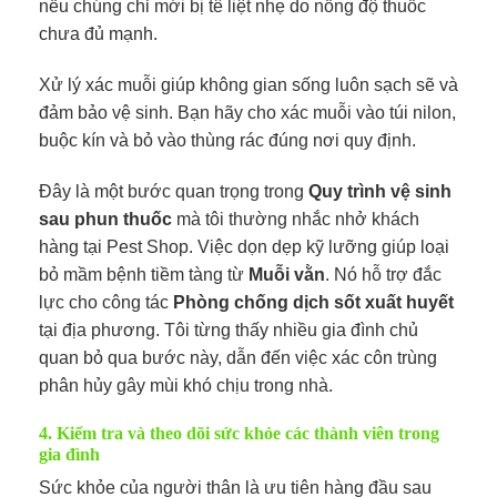
nếu chúng chỉ mới bị tê liệt nhẹ do nồng độ thuốc
chưa đủ mạnh.
Xử lý xác muỗi giúp không gian sống luôn sạch sẽ và
đảm bảo vệ sinh. Bạn hãy cho xác muỗi vào túi nilon,
buộc kín và bỏ vào thùng rác đúng nơi quy định.
Đây là một bước quan trọng trong
Quy trình vệ sinh
sau phun thuốc
mà tôi thường nhắc nhở khách
hàng tại Pest Shop. Việc dọn dẹp kỹ lưỡng giúp loại
bỏ mầm bệnh tiềm tàng từ
Muỗi vằn
. Nó hỗ trợ đắc
lực cho công tác
Phòng chống dịch sốt xuất huyết
tại địa phương. Tôi từng thấy nhiều gia đình chủ
quan bỏ qua bước này, dẫn đến việc xác côn trùng
phân hủy gây mùi khó chịu trong nhà.
4. Kiểm tra và theo dõi sức khỏe các thành viên trong
gia đình
Sức khỏe của người thân là ưu tiên hàng đầu sau