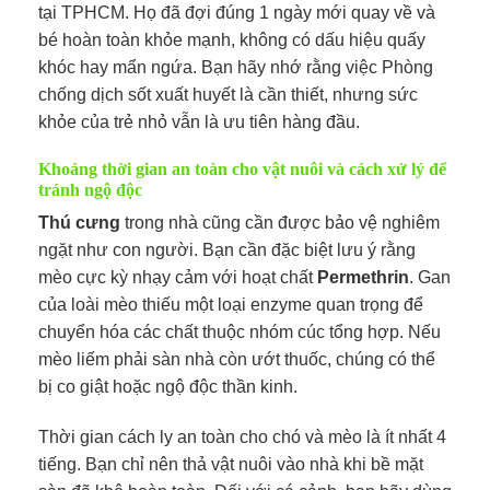
tại TPHCM. Họ đã đợi đúng 1 ngày mới quay về và
bé hoàn toàn khỏe mạnh, không có dấu hiệu quấy
khóc hay mẩn ngứa. Bạn hãy nhớ rằng việc Phòng
chống dịch sốt xuất huyết là cần thiết, nhưng sức
khỏe của trẻ nhỏ vẫn là ưu tiên hàng đầu.
Khoảng thời gian an toàn cho vật nuôi và cách xử lý để
tránh ngộ độc
Thú cưng
trong nhà cũng cần được bảo vệ nghiêm
ngặt như con người. Bạn cần đặc biệt lưu ý rằng
mèo cực kỳ nhạy cảm với hoạt chất
Permethrin
. Gan
của loài mèo thiếu một loại enzyme quan trọng để
chuyển hóa các chất thuộc nhóm cúc tổng hợp. Nếu
mèo liếm phải sàn nhà còn ướt thuốc, chúng có thể
bị co giật hoặc ngộ độc thần kinh.
Thời gian cách ly an toàn cho chó và mèo là ít nhất 4
tiếng. Bạn chỉ nên thả vật nuôi vào nhà khi bề mặt