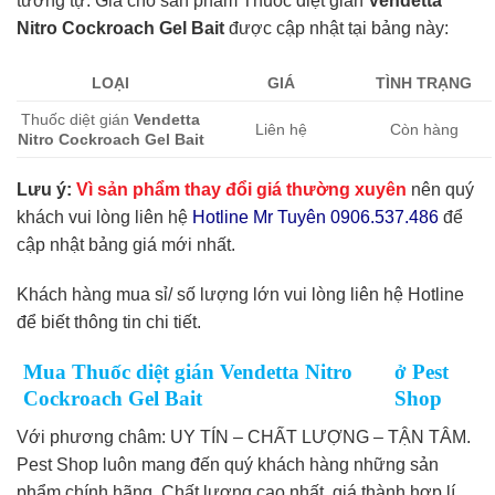
tương tự. Giá cho sản phẩm Thuốc diệt gián
Vendetta
Nitro Cockroach Gel Bait
được cập nhật tại bảng này:
LOẠI
GIÁ
TÌNH TRẠNG
Thuốc diệt gián
Vendetta
Liên hệ
Còn hàng
Nitro Cockroach Gel Bait
Lưu ý:
Vì sản phẩm thay đổi giá thường xuyên
nên quý
khách vui lòng liên hệ
Hotline Mr Tuyên 0906.537.486
để
cập nhật bảng giá mới nhất.
Khách hàng mua sỉ/ số lượng lớn vui lòng liên hệ Hotline
để biết thông tin chi tiết.
Mua Thuốc diệt gián Vendetta Nitro
ở Pest
Cockroach Gel Bait
Shop
Với phương châm: UY TÍN – CHẤT LƯỢNG – TẬN TÂM.
Pest Shop luôn mang đến quý khách hàng những sản
phẩm chính hãng. Chất lượng cao nhất, giá thành hợp lí,