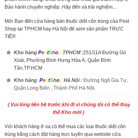
Bảo hành chuyên nghiệp. Hãy đến và trải nghiệm…
Mời Bạn đến cửa hàng bán thuốc diệt côn trùng của Pest
Shop tại TPHCM hay Hà Nội để xem sản phẩm TRỰC
TIẾP.
Kho hàng
P
e
s
t
S
h
o
p
TPHCM :
251/11A Đường Gò
Xoài, Phường Bình Hưng Hòa A, Quận Bình
Tân,TP.HCM
Kho hàng
P
e
s
t
S
h
o
p
Hà Nội :
Đường Ngô Gia Tự,
Quận Long Biên , Thành Phố Hà Nội.
( Vui lòng liên hệ trước khi đi vì chúng tôi có thể thay
thế Kho mới )
Với khách hàng ở xa có thể mua các loại thuốc diệt côn
trùng bằng cách đặt hàng trực tuyến qua website cửa