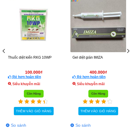
HẾT HÀNG
Thuốc diệt muỗi Alpha Plus
Thuốc Diệt Kiến Modify
7.2SC
700.000
₫
200.000
₫
Rẻ hơn hoàn tiền
Rẻ hơn hoàn tiền
Siêu khuyễn mãi
Siêu khuyễn mãi
Còn Hàng
Tạm Hết Hàng
HÀNG
THÊM VÀO GIỎ HÀNG
ĐỌC TIẾP
So sánh
So sánh