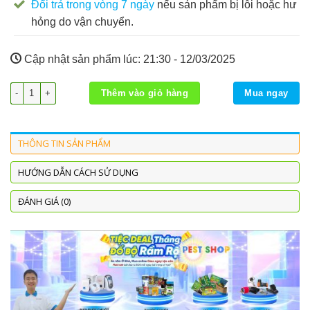
Đổi trả trong vòng 7 ngày
nếu sản phẩm bị lỗi hoặc hư
hỏng do vận chuyển.
Cập nhật sản phẩm lúc:
21:30 - 12/03/2025
Cleanbait Power số lượng
Thêm vào giỏ hàng
Mua ngay
THÔNG TIN SẢN PHẨM
HƯỚNG DẪN CÁCH SỬ DỤNG
ĐÁNH GIÁ (0)