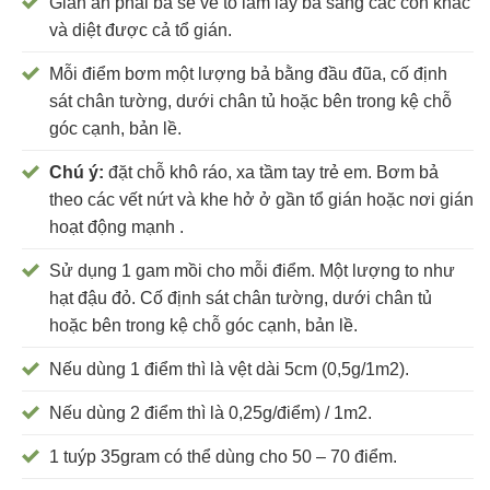
Gián ăn phải bả sẽ về tổ làm lây bả sang các con khác
và diệt được cả tổ gián.
Mỗi điểm bơm một lượng bả bằng đầu đũa, cố định
sát chân tường, dưới chân tủ hoặc bên trong kệ chỗ
góc cạnh, bản lề.
Chú ý:
đặt chỗ khô ráo, xa tầm tay trẻ em. Bơm bả
theo các vết nứt và khe hở ở gần tổ gián hoặc nơi gián
hoạt động mạnh .
Sử dụng 1 gam mồi cho mỗi điểm. Một lượng to như
hạt đậu đỏ. Cố định sát chân tường, dưới chân tủ
hoặc bên trong kệ chỗ góc cạnh, bản lề.
Nếu dùng 1 điểm thì là vệt dài 5cm (0,5g/1m2).
Nếu dùng 2 điểm thì là 0,25g/điểm) / 1m2.
1 tuýp 35gram có thể dùng cho 50 – 70 điểm.