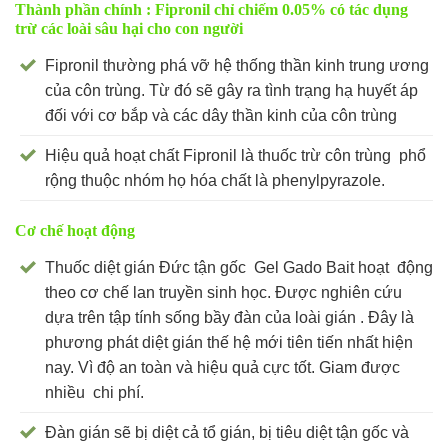
Thành phần chính : Fipronil chỉ chiếm 0.05% có tác dụng
trừ các loài sâu hại cho con người
Fipronil thường phá vỡ hệ thống thần kinh trung ương
của côn trùng. Từ đó sẽ gây ra tình trạng hạ huyết áp
đối với cơ bắp và các dây thần kinh của côn trùng
Hiệu quả hoạt chất Fipronil là thuốc trừ côn trùng phổ
rộng thuộc nhóm họ hóa chất là phenylpyrazole.
Cơ chế hoạt động
Thuốc diệt gián Đức tận gốc Gel Gado Bait hoạt động
theo cơ chế lan truyền sinh học. Được nghiên cứu
dựa trên tập tính sống bầy đàn của loài gián . Đây là
phương phát diệt gián thế hệ mới tiên tiến nhất hiện
nay. Vì độ an toàn và hiệu quả cực tốt. Giam được
nhiều chi phí.
Đàn gián sẽ bị diệt cả tổ gián, bị tiêu diệt tận gốc và