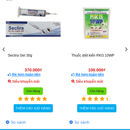
Thuốc diệt kiến Perme Plus
Thuốc Diệt Kiến Pekacon
20.4EW
100SC
650.000
₫
70.000
₫
Rẻ hơn hoàn tiền
Rẻ hơn hoàn tiền
Siêu khuyễn mãi
Siêu khuyễn mãi
Còn Hàng
Còn Hàng
THÊM VÀO GIỎ HÀNG
THÊM VÀO GIỎ HÀNG
So sánh
So sánh