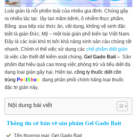
Loài gián là nỗi phiền toái của nhiều gia đình. Chúng gây
ra nhiều tác tại: lây lan mầm bệnh, ô nhiễm thực phẩm.
Bằng qua tiếp xúc thức ăn, vật dụng, không vệ sịnh đặc
biệt là gián Đức, Mỹ – một loài gián phổ biến tại Việt Nam.
Đây là các loài khó trị bởi khả năng sinh sản cảu chúng rất
nhanh. Chính vì thế việc sử dụng các
chế phẩm diệt gián
là việc cần thiết để kiểm soát chúng.
Gel Gado Bait –
Sản
phẩm đạt hiệu quả cao trong việc phòng trừ và tiêu diệt đa
dạng loại gián gây hại. Hiện tại,
công ty thuốc diệt côn
trùng
P
e
s
t
S
h
o
p
đang phân phối chính hãng loại thuốc
đặc trị gián này.
Nội dung bài viết
Thông tin cơ bản về sản phẩm Gel Gado Bait
Tên thương mại: Gel Gado Bait