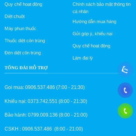
Quy chế hoạt động
Chính sách bảo mật thông tin
trang
sản
cá nhân
Diệt chuột
phẩm
Hướng dẫn mua hàng
Máy phun thuốc
Gửi góp ý, khiếu nại
Thuốc diệt côn trùng
Quy chế hoạt động
Đèn diệt côn trùng
Làm đại lý
TỔNG ĐÀI HỖ TRỢ
Gọi mua:
0906.537.486
(7:00 - 21:30)
Khiếu nại:
0373.742.551
(8:00 - 21:30)
Bảo hành:
0799.009.136
(8:00 - 21:00)
CSKH :
0906.537.486
(8:00 - 21:00)