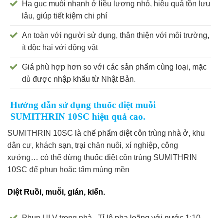
Hạ gục muỗi nhanh ở liều lượng nhỏ, hiệu quả tồn lưu
lâu, giúp tiết kiệm chi phí
An toàn với người sử dụng, thân thiện với môi trường,
ít độc hại với động vật
Giá phù hợp hơn so với các sản phẩm cùng loại, mặc
dù được nhập khẩu từ Nhật Bản.
Hướng dẫn sử dụng thuốc diệt muỗi
SUMITHRIN 10SC hiệu quả cao.
SUMITHRIN 10SC là chế phẩm diệt côn trùng nhà ở, khu
dân cư, khách sạn, trại chăn nuôi, xí nghiệp, công
xưởng… có thể dừng thuốc diệt côn trùng SUMITHRIN
10SC để phun họăc tẩm mùng mền
Diệt Ruồi, muỗi, gián, kiến.
Phun ULV trong nhà . Tỉ lệ pha loãng với nước 1:10.