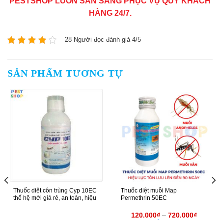
PESTSHOP LUÔN SẴN SÀNG PHỤC VỤ QUÝ KHÁCH
HÀNG 24/7.
28 Người đọc đánh giá 4/5
SẢN PHẨM TƯƠNG TỰ
Thuốc diệt côn trùng Cyp 10EC
Thuốc diệt muỗi Map
thế hệ mới giá rẻ, an toàn, hiệu
Permethrin 50EC
120.000
₫
–
720.000
₫