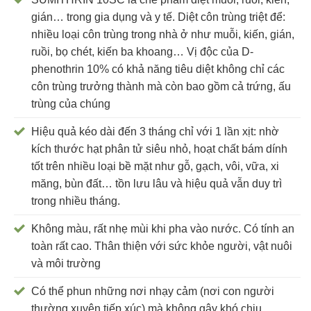
gián… trong gia dụng và y tế. Diệt côn trùng triệt để:
nhiều loại côn trùng trong nhà ở như muỗi, kiến, gián,
ruồi, bọ chét, kiến ba khoang… Vị độc của D-
phenothrin 10% có khả năng tiêu diệt không chỉ các
côn trùng trưởng thành mà còn bao gồm cả trứng, ấu
trùng của chúng
Hiệu quả kéo dài đến 3 tháng chỉ với 1 lần xịt: nhờ
kích thước hạt phân tử siêu nhỏ, hoạt chất bám dính
tốt trên nhiều loại bề mặt như gỗ, gạch, vôi, vữa, xi
măng, bùn đất… tồn lưu lâu và hiệu quả vẫn duy trì
trong nhiều tháng.
Không màu, rất nhẹ mùi khi pha vào nước. Có tính an
toàn rất cao. Thân thiện với sức khỏe người, vật nuôi
và môi trường
Có thể phun những nơi nhạy cảm (nơi con người
thường xuyên tiếp xúc) mà không gây khó chịu.