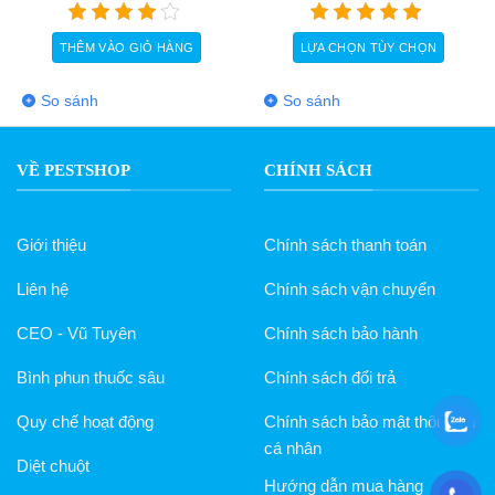
CHỌN TÙY CHỌN
THÊM VÀO GIỎ HÀNG
THÊM 
Sản
phẩm
h
So sánh
So sánh
này
có
nhiều
VỀ PESTSHOP
CHÍNH SÁCH
biến
thể.
Các
Giới thiệu
Chính sách thanh toán
tùy
chọn
Liên hệ
Chính sách vận chuyển
có
thể
CEO - Vũ Tuyên
Chính sách bảo hành
được
chọn
Bình phun thuốc sâu
Chính sách đổi trả
trên
Quy chế hoạt động
Chính sách bảo mật thông tin
trang
sản
cá nhân
Diệt chuột
phẩm
Hướng dẫn mua hàng