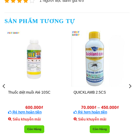
1 Người đọc đánh giá 4/5
SẢN PHẨM TƯƠNG TỰ
MB 2.5CS
Thuốc Diệt Muỗi AQUA
Super Con
RESIGEN 10.4EW
00
₫
–
450.000
₫
930.000
₫
5
hoàn tiền
Rẻ hơn hoàn tiền
Rẻ hơn h
huyễn mãi
Siêu khuyễn mãi
Siêu khu
Còn Hàng
Còn Hàng