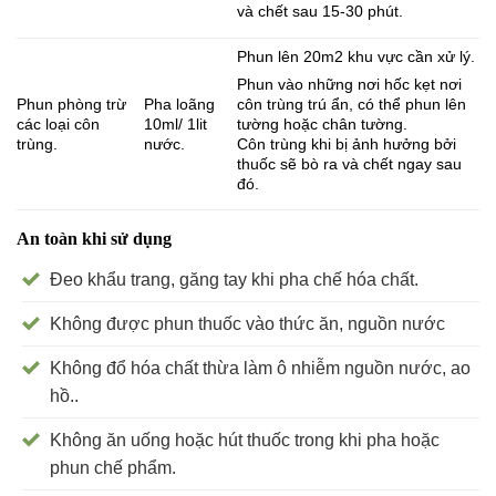
và chết sau 15-30 phút.
Phun lên 20m2 khu vực cần xử lý.
Phun vào những nơi hốc kẹt nơi
Phun phòng trừ
Pha loãng
côn trùng trú ẩn, có thể phun lên
các loại côn
10ml/ 1lit
tường hoặc chân tường.
trùng.
nước.
Côn trùng khi bị ảnh hưởng bởi
thuốc sẽ bò ra và chết ngay sau
đó.
An toàn khi sử dụng
Đeo khẩu trang, găng tay khi pha chế hóa chất.
Không được phun thuốc vào thức ăn, nguồn nước
Không đổ hóa chất thừa làm ô nhiễm nguồn nước, ao
hồ..
Không ăn uống hoặc hút thuốc trong khi pha hoặc
phun chế phẩm.