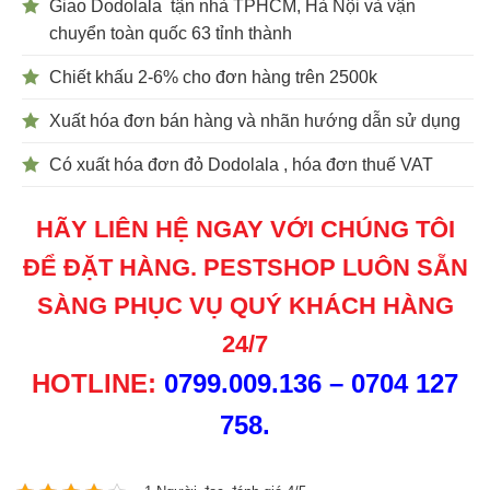
Giao Dodolala tận nhà TPHCM, Hà Nội và vận
chuyển toàn quốc 63 tỉnh thành
Chiết khấu 2-6% cho đơn hàng trên 2500k
Xuất hóa đơn bán hàng và nhãn hướng dẫn sử dụng
Có xuất hóa đơn đỏ Dodolala , hóa đơn thuế VAT
HÃY LIÊN HỆ NGAY VỚI CHÚNG TÔI
ĐỂ ĐẶT HÀNG. PESTSHOP LUÔN SẴN
SÀNG PHỤC VỤ QUÝ KHÁCH HÀNG
24/7
HOTLINE:
0799.009.136 – 0704 127
758.