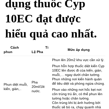
dụng thuốc Cyp
10EC đạt được
hiểu quả cao nhất.
Cách
Ti
Mức áp dụng
phun
Lệ Pha
Phun lên 20m2 khu vực cần xử lý.
Phun hỗn hợp thuốc diệt kiến Cyp
10EC lên được đi của kiến, gián,
muỗi,… ngay dưới chân tường.
Phun những nơi kiến hành quân
Pha
để tiêu diệt và phòng ngừa chúng.
Phun diệt muỗi,
20ml/1lit
kiến, gián,..
Phun vào những nơi hốc kẹt nơi
nước.
côn trùng trú ẩn, có thể phun lên
tường hoặc chân tường.
Côn trùng khi bị ảnh hưởng bởi
thuốc sẽ bò ra, chạy quanh nhà