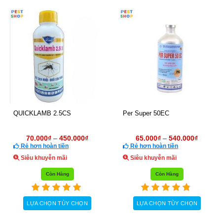
ệt Muỗi AQUA
Permecide 50EC
Thuốc diệ
N 10.4EW
Permethr
930.000
₫
129.000
₫
–
615.000
₫
 hoàn tiền
Rẻ hơn hoàn tiền
Rẻ hơn 
huyễn mãi
Siêu khuyễn mãi
Siêu kh
Còn Hàng
Còn Hàng
M VÀO GIỎ HÀNG
LỰA CHỌN TÙY CHỌN
THÊM
Sản