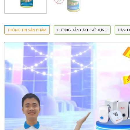
THÔNG TIN SẢN PHẨM
HƯỚNG DẪN CÁCH SỬ DỤNG
ĐÁNH G