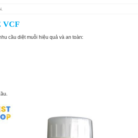
i.
E VCF
 cầu diệt muỗi hiệu quả và an toàn:
cầu.