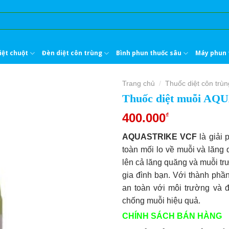
iệt chuột
Đèn diệt côn trùng
Bình phun thuốc sâu
Máy phun 
Trang chủ
Thuốc diệt côn trùn
/
Thuốc diệt muỗi A
400.000
₫
AQUASTRIKE VCF
là giải 
toàn mối lo về muỗi và lăng
lên cả lăng quăng và muỗi tr
gia đình bạn. Với thành ph
an toàn với môi trường và đ
chống muỗi hiệu quả.
CHÍNH SÁCH BÁN HÀNG