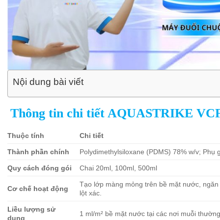
Nội dung bài viết
Thông tin chi tiết AQUASTRIKE VC
Thuộc tính
Chi tiết
Thành phần chính
Polydimethylsiloxane (PDMS) 78% w/v; Phụ 
Quy cách đóng gói
Chai 20ml, 100ml, 500ml
Tạo lớp màng mỏng trên bề mặt nước, ngăn ấu
Cơ chế hoạt động
lột xác.
Liều lượng sử
1 ml/m² bề mặt nước tại các nơi muỗi thường
dụng