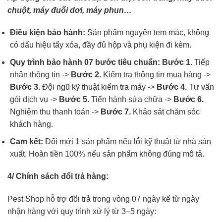
chuột, máy đuổi dơi, máy phun…
Điều kiện bảo hành:
Sản phẩm nguyên tem mác, không
có dấu hiệu tẩy xóa, đầy đủ hộp và phụ kiện đi kèm.
Quy trình bảo hành 07 bước tiêu chuẩn:
Bước 1.
Tiếp
nhận thông tin ->
Bước 2.
Kiểm tra thông tin mua hàng ->
Bước 3.
Đội ngũ kỹ thuật kiểm tra máy ->
Bước 4.
Tư vấn
gói dịch vụ ->
Bước 5.
Tiến hành sửa chữa ->
Bước 6.
Nghiệm thu thanh toán ->
Bước 7.
Khảo sát chăm sóc
khách hàng.
Cam kết:
Đổi mới 1 sản phẩm nếu lỗi kỹ thuật từ nhà sản
xuất. Hoàn tiền 100% nếu sản phẩm không đúng mô tả.
4/ Chính sách đổi trả hàng:
Pest Shop hỗ trợ đổi trả trong vòng 07 ngày kể từ ngày
nhận hàng với quy trình xử lý từ 3–5 ngày: