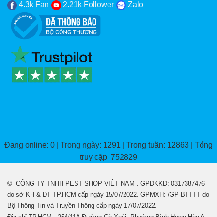
4.3k Fan
2.21k Follower
Zalo
Đang online: 0 | Trong ngày: 1291 | Trong tuần: 12863 | Tổng
truy cập: 752829
© .CÔNG TY TNHH PEST SHOP VIỆT NAM . GPDKKD: 0317387476
do sở KH & ĐT TP.HCM cấp ngày 15/07/2022. GPMXH: /GP-BTTTT do
Bộ Thông Tin và Truyền Thông cấp ngày 17/07/2022.
Địa chỉ TP.HCM : 254/11A Đường Gò Xoài, Phường Bình Hưng Hòa A,