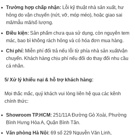
Trường hợp chấp nhận:
Lỗi kỹ thuật nhà sản xuất, hư
hỏng do vận chuyển (nứt, vỡ, móp méo), hoặc giao sai
mã/mẫu mã/số lượng.
Điều kiện:
Sản phẩm chưa qua sử dụng, còn nguyên tem
mác, bao bì không rách hỏng và có hóa đơn mua hàng.
Chi phí:
Miễn phí đổi trả nếu lỗi từ phía nhà sản xuất/vận
chuyển. Khách hàng chịu phí nếu đổi do thay đổi nhu cầu
cá nhân.
5/ Xử lý khiếu nại & hỗ trợ khách hàng:
Mọi thắc mắc, quý khách vui lòng liên hệ qua các kênh
chính thức:
Showroom TP.HCM:
251/11A Đường Gò Xoài, Phường
Bình Hưng Hòa A, Quận Bình Tân.
Văn phòng Hà Nội:
69 số 229 Nguyễn Văn Linh,