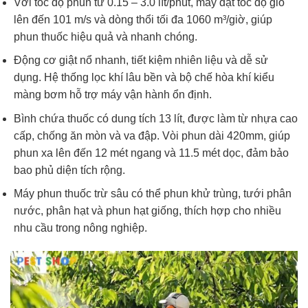
Với tốc độ phun từ 0.15 – 3.0 lít/phút, máy đạt tốc độ gió
lên đến 101 m/s và dòng thổi tối đa 1060 m³/giờ, giúp
phun thuốc hiệu quả và nhanh chóng.
Động cơ giật nổ nhanh, tiết kiệm nhiên liệu và dễ sử
dụng. Hệ thống lọc khí lâu bền và bộ chế hòa khí kiểu
màng bơm hỗ trợ máy vận hành ổn định.
Bình chứa thuốc có dung tích 13 lít, được làm từ nhựa cao
cấp, chống ăn mòn và va đập. Vòi phun dài 420mm, giúp
phun xa lên đến 12 mét ngang và 11.5 mét dọc, đảm bảo
bao phủ diện tích rộng.
Máy phun thuốc trừ sâu có thể phun khử trùng, tưới phân
nước, phân hạt và phun hạt giống, thích hợp cho nhiều
nhu cầu trong nông nghiệp.