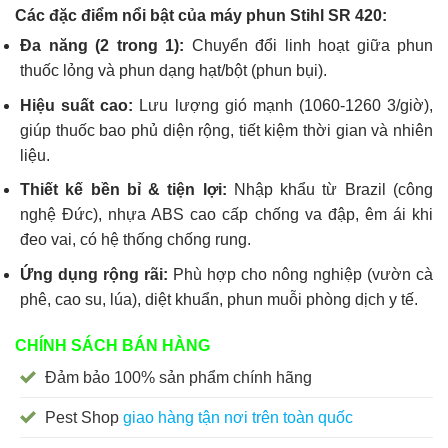
Các đặc điểm nổi bật của máy phun Stihl SR 420:
Đa năng (2 trong 1):
Chuyển đổi linh hoạt giữa phun
thuốc lỏng và phun dạng hạt/bột (phun bụi).
Hiệu suất cao:
Lưu lượng gió mạnh (1060-1260 3/giờ),
giúp thuốc bao phủ diện rộng, tiết kiệm thời gian và nhiên
liệu.
Thiết kế bền bỉ & tiện lợi:
Nhập khẩu từ Brazil (công
nghệ Đức), nhựa ABS cao cấp chống va đập, êm ái khi
đeo vai, có hệ thống chống rung.
Ứng dụng rộng rãi:
Phù hợp cho nông nghiệp (vườn cà
phê, cao su, lúa), diệt khuẩn, phun muỗi phòng dịch y tế.
CHÍNH SÁCH BÁN HÀNG
Đảm bảo 100% sản phẩm chính hãng
Pest Shop
giao hàng tận nơi trên toàn quốc