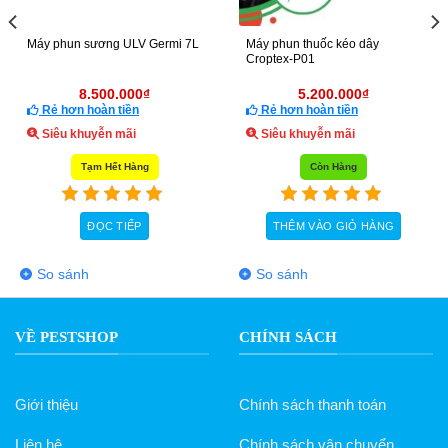
Máy phun sương ULV Germi 7L
Máy phun thuốc kéo dây
Croptex-P01
8.500.000
₫
5.200.000
₫
Rẻ hơn hoàn tiền
Rẻ hơn hoàn tiền
Siêu khuyễn mãi
Siêu khuyễn mãi
Tạm Hết Hàng
Còn Hàng
ĐỌC TIẾP
THÊM VÀO GIỎ HÀNG
So sánh
So sánh
VỀ PESTSHOP
CHÍNH SÁCH
Giới thiệu
Chính sách thanh toán
Liên hệ
Chính sách vận chuyển