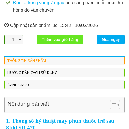
Đổi trả trong vòng 7 ngày
nếu sản phẩm bị lỗi hoặc hư
hỏng do vận chuyển.
Cập nhật sản phẩm lúc:
15:42 - 10/02/2026
Máy phun Stihl SR 420 số lượng
Thêm vào giỏ hàng
Mua ngay
THÔNG TIN SẢN PHẨM
HƯỚNG DẪN CÁCH SỬ DỤNG
ĐÁNH GIÁ (0)
Nội dung bài viết
1. Thông số kỹ thuật máy phun thuốc trừ sâu
Stihl SR 420