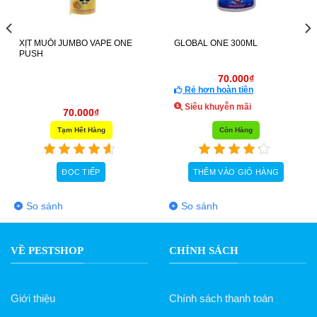
XỊT MUỖI JUMBO VAPE ONE
GLOBAL ONE 300ML
PUSH
70.000
₫
Rẻ hơn hoàn tiền
Siêu khuyễn mãi
70.000
₫
Tạm Hết Hàng
Còn Hàng
ĐỌC TIẾP
THÊM VÀO GIỎ HÀNG
So sánh
So sánh
VỀ PESTSHOP
CHÍNH SÁCH
Giới thiệu
Chính sách thanh toán