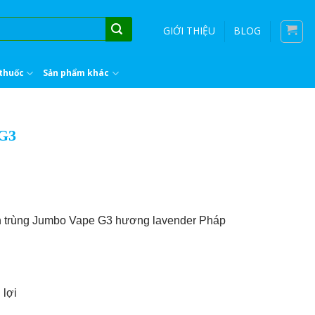
GIỚI THIỆU
BLOG
thuốc
Sản phẩm khác
 G3
ôn trùng Jumbo Vape G3 hương lavender Pháp
 lợi