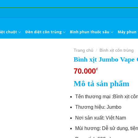
iệt chuột
Đèn diệt côn trùng
Bình phun thuốc sâu
Máy phun 
Trang chủ
Bình xịt côn trùng
/
Bình xịt Jumbo Vape
70.000
₫
Mô tả sản phẩm
Tên thương mại :Bình xịt c
Thương hiệu: Jumbo
Nơi sản xuất: Việt Nam
Mùi hương: Dễ sử dụng, tiện