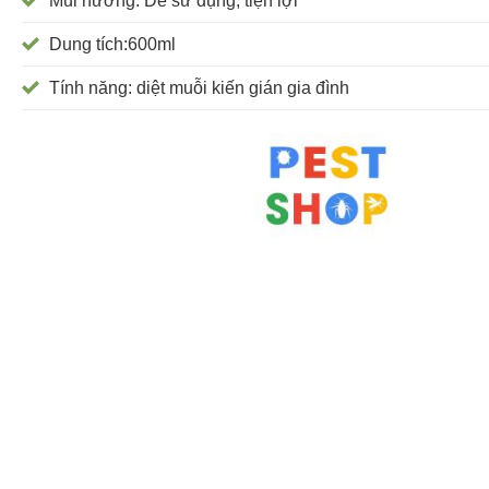
Mùi hương: Dễ sử dụng, tiện lợi
Dung tích:600ml
Tính năng: diệt muỗi kiến gián gia đình