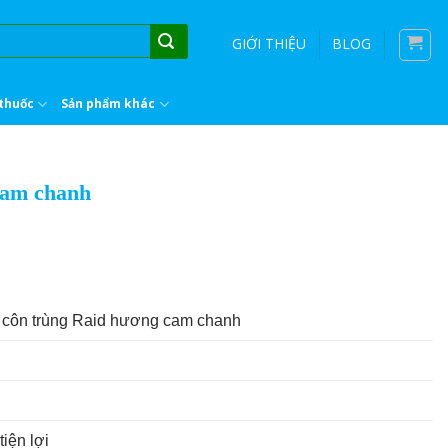
GIỚI THIỆU
BLOG
thuốc
Sản phẩm khác
cam chanh
t côn trùng Raid hương cam chanh
iện lợi