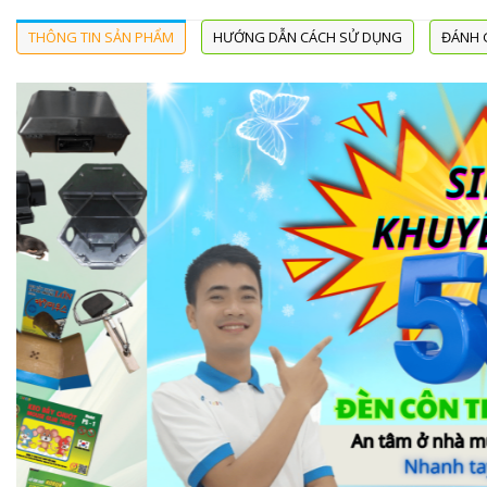
THÔNG TIN SẢN PHẨM
HƯỚNG DẪN CÁCH SỬ DỤNG
ĐÁNH G