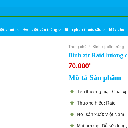
iệt chuột
Đèn diệt côn trùng
Bình phun thuốc sâu
Máy phun 
Trang chủ
Bình xịt côn trùng
/
Bình xịt Raid hương 
70.000
₫
Mô tả Sản phẩm
Tên thương mại :Chai xị
Thương hiệu: Raid
Nơi sản xuất: Việt Nam
Mùi hương: Dễ sử dụng, t