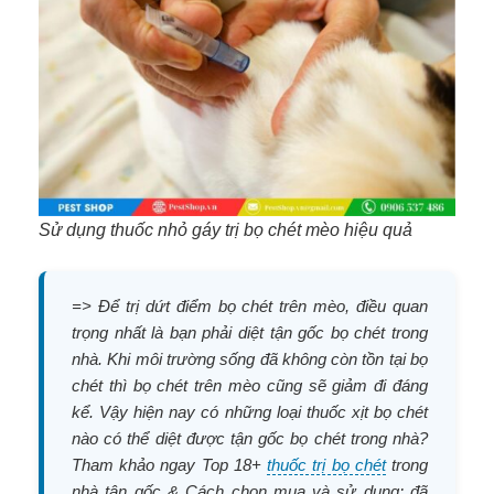
Sử dụng thuốc nhỏ gáy trị bọ chét mèo hiệu quả
=> Để trị dứt điểm bọ chét trên mèo, điều quan
trọng nhất là bạn phải diệt tận gốc bọ chét trong
nhà. Khi môi trường sống đã không còn tồn tại bọ
chét thì bọ chét trên mèo cũng sẽ giảm đi đáng
kể. Vậy hiện nay có những loại thuốc xịt bọ chét
nào có thể diệt được tận gốc bọ chét trong nhà?
Tham khảo ngay Top 18+
thuốc trị bọ chét
trong
nhà tận gốc & Cách chọn mua và sử dụng; đã