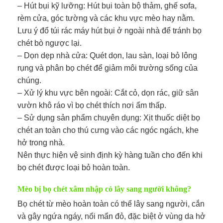
– Hút bụi kỹ lưỡng: Hút bụi toàn bộ thảm, ghế sofa,
rèm cửa, góc tường và các khu vực mèo hay nằm.
Lưu ý đổ túi rác máy hút bụi ở ngoài nhà để tránh bọ
chét bò ngược lại.
– Dọn dẹp nhà cửa: Quét dọn, lau sàn, loại bỏ lông
rụng và phân bọ chét để giảm môi trường sống của
chúng.
– Xử lý khu vực bên ngoài: Cắt cỏ, dọn rác, giữ sân
vườn khô ráo vì bọ chét thích nơi ẩm thấp.
– Sử dụng sản phẩm chuyên dụng: Xịt thuốc diệt bọ
chét an toàn cho thú cưng vào các ngóc ngách, khe
hở trong nhà.
Nên thực hiện vệ sinh định kỳ hàng tuần cho đến khi
bọ chét được loại bỏ hoàn toàn.
Mèo bị bọ chét xâm nhập có lây sang người không?
Bọ chét từ mèo hoàn toàn có thể lây sang người, cắn
và gây ngứa ngáy, nổi mẩn đỏ, đặc biệt ở vùng da hở