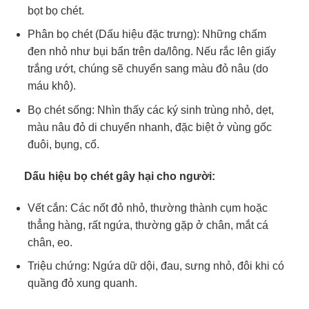
bọt bọ chét.
Phân bọ chét (Dấu hiệu đặc trưng): Những chấm
đen nhỏ như bụi bẩn trên da/lông. Nếu rắc lên giấy
trắng ướt, chúng sẽ chuyển sang màu đỏ nâu (do
máu khô).
Bọ chét sống: Nhìn thấy các ký sinh trùng nhỏ, dẹt,
màu nâu đỏ di chuyển nhanh, đặc biệt ở vùng gốc
đuôi, bụng, cổ.
Dấu hiệu bọ chét gây hại cho người:
Vết cắn: Các nốt đỏ nhỏ, thường thành cụm hoặc
thẳng hàng, rất ngứa, thường gặp ở chân, mắt cá
chân, eo.
Triệu chứng: Ngứa dữ dội, đau, sưng nhỏ, đôi khi có
quầng đỏ xung quanh.