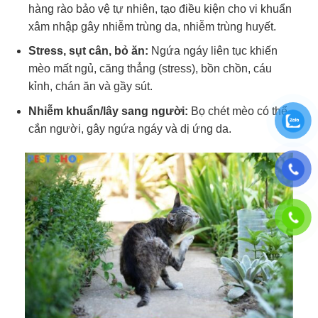
hàng rào bảo vệ tự nhiên, tạo điều kiện cho vi khuẩn
xâm nhập gây nhiễm trùng da, nhiễm trùng huyết.
Stress, sụt cân, bỏ ăn:
Ngứa ngáy liên tục khiến
mèo mất ngủ, căng thẳng (stress), bồn chồn, cáu
kỉnh, chán ăn và gầy sút.
Nhiễm khuẩn/lây sang người:
Bọ chét mèo có thể
cắn người, gây ngứa ngáy và dị ứng da.