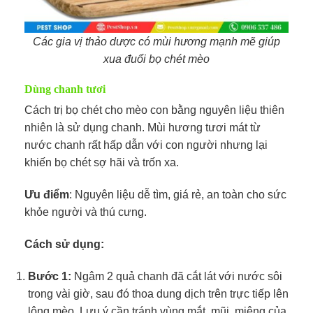
Các gia vị thảo dược có mùi hương mạnh mẽ giúp
xua đuổi bọ chét mèo
Dùng chanh tươi
Cách trị bọ chét cho mèo con bằng nguyên liệu thiên
nhiên là sử dụng chanh. Mùi hương tươi mát từ
nước chanh rất hấp dẫn với con người nhưng lại
khiến bọ chét sợ hãi và trốn xa.
Ưu điểm
: Nguyên liệu dễ tìm, giá rẻ, an toàn cho sức
khỏe người và thú cưng.
Cách sử dụng:
Bước 1:
Ngâm 2 quả chanh đã cắt lát với nước sôi
trong vài giờ, sau đó thoa dung dịch trên trực tiếp lên
lông mèo. Lưu ý cần tránh vùng mắt, mũi, miệng của