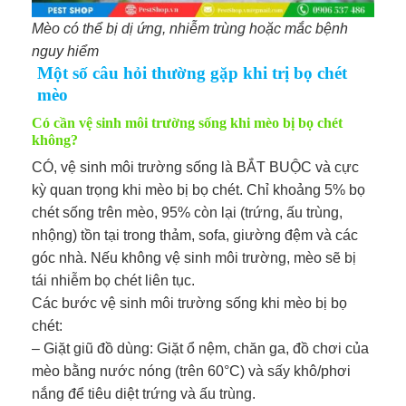
Mèo có thể bị dị ứng, nhiễm trùng hoặc mắc bệnh
nguy
hiểm
Một số câu hỏi thường gặp khi trị bọ chét
mèo
Có cần vệ sinh môi trường sống khi mèo bị bọ chét
không?
CÓ, vệ sinh môi trường sống là BẮT BUỘC và cực
kỳ quan trọng khi mèo bị bọ chét. Chỉ khoảng 5% bọ
chét sống trên mèo, 95% còn lại (trứng, ấu trùng,
nhộng) tồn tại trong thảm, sofa, giường đệm và các
góc nhà. Nếu không vệ sinh môi trường, mèo sẽ bị
tái nhiễm bọ chét liên tục.
Các bước vệ sinh môi trường sống khi mèo bị bọ
chét:
– Giặt giũ đồ dùng: Giặt ổ nệm, chăn ga, đồ chơi của
mèo bằng nước nóng (trên 60°C) và sấy khô/phơi
nắng để tiêu diệt trứng và ấu trùng.