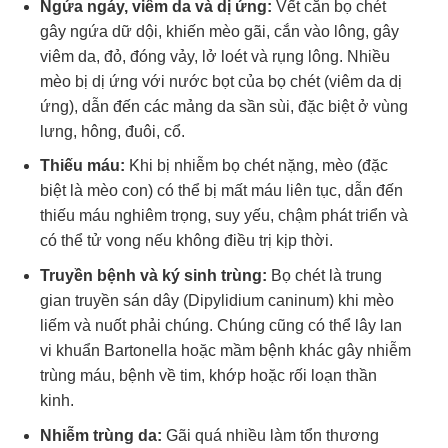
Ngứa ngáy, viêm da và dị ứng:
Vết cắn bọ chét
gây ngứa dữ dội, khiến mèo gãi, cắn vào lông, gây
viêm da, đỏ, đóng vảy, lở loét và rụng lông. Nhiều
mèo bị dị ứng với nước bọt của bọ chét (viêm da dị
ứng), dẫn đến các mảng da sần sùi, đặc biệt ở vùng
lưng, hông, đuôi, cổ.
Thiếu máu:
Khi bị nhiễm bọ chét nặng, mèo (đặc
biệt là mèo con) có thể bị mất máu liên tục, dẫn đến
thiếu máu nghiêm trọng, suy yếu, chậm phát triển và
có thể tử vong nếu không điều trị kịp thời.
Truyền bệnh và ký sinh trùng:
Bọ chét là trung
gian truyền sán dây (Dipylidium caninum) khi mèo
liếm và nuốt phải chúng. Chúng cũng có thể lây lan
vi khuẩn Bartonella hoặc mầm bệnh khác gây nhiễm
trùng máu, bệnh về tim, khớp hoặc rối loạn thần
kinh.
Nhiễm trùng da:
Gãi quá nhiều làm tổn thương