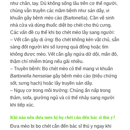
như chân, tay. Dù không sống lâu trên cơ thể người,
chúng vẫn truyền các mầm bệnh như sán dây, vi
khuẩn gây bệnh mèo cào (Bartonella). Cần vệ sinh
nhà cửa và dùng thuốc diệt bọ chét cho thú cưng.
Các vấn đề cụ thể khi bọ chét mèo lây sang người:
– Vết cắn gây dị ứng: Bọ chét không kén vật chủ, sẵn
sàng đốt người khi số lượng quá đông hoặc tìm
không được mèo. Vết cắn gây ngứa dữ dội, mẩn đỏ,
thậm chí nhiễm trùng nếu gãi nhiều.
– Truyền bệnh: Bọ chét mèo có thể mang vi khuẩn
Bartonella henselae
gây bệnh mèo cào (triệu chứng
sốt, sưng hạch) hoặc lây truyền sán dây.
– Nguy cơ trong môi trường: Chúng ẩn nấp trong
thảm, sofa, giường ngủ và có thể nhảy sang người
khi tiếp xúc.
Khi nào nên đưa mèo bị bọ chét cắn đến bác sĩ thú y?
Đưa mèo bị bọ chét cắn đến bác sĩ thú y ngay khi