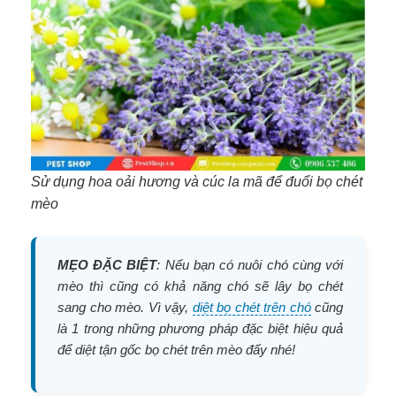
Sử dụng hoa oải hương và cúc la mã để đuổi bọ chét
mèo
MẸO ĐẶC BIỆT
: Nếu bạn có nuôi chó cùng với
mèo thì cũng có khả năng chó sẽ lây bọ chét
sang cho mèo. Vì vậy,
diệt bọ chét trên chó
cũng
là 1 trong những phương pháp đặc biệt hiệu quả
để diệt tận gốc bọ chét trên mèo đấy nhé!