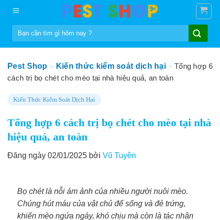
Skip
to
Tìm
content
kiếm:
Pest Shop
»
Kiến thức kiểm soát dịch hại
»
Tổng hợp 6
cách trị bọ chét cho mèo tại nhà hiệu quả, an toàn
Kiến Thức Kiểm Soát Dịch Hại
Tổng hợp 6 cách trị bọ chét cho mèo tại nhà
hiệu quả, an toàn
Đăng ngày 02/01/2025 bởi
Vũ Tuyên
Bọ chét là nỗi ám ảnh của nhiều người nuôi mèo.
Chúng hút máu của vật chủ để sống và đẻ trứng,
khiến mèo ngứa ngáy, khó chịu mà còn là tác nhân