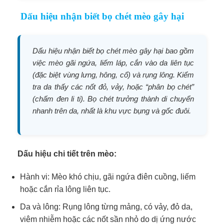
Dấu hiệu nhận biết bọ chét mèo gây hại
Dấu hiệu nhận biết bọ chét mèo gây hại bao gồm
việc mèo gãi ngứa, liếm láp, cắn vào da liên tục
(đặc biệt vùng lưng, hông, cổ) và rụng lông. Kiểm
tra da thấy các nốt đỏ, vảy, hoặc “phân bọ chét”
(chấm đen li ti). Bọ chét trưởng thành di chuyển
nhanh trên da, nhất là khu vực bụng và gốc đuôi.
Dấu hiệu chi tiết trên mèo:
Hành vi: Mèo khó chịu, gãi ngứa điên cuồng, liếm
hoặc cắn rỉa lông liên tục.
Da và lông: Rụng lông từng mảng, có vảy, đỏ da,
viêm nhiễm hoặc các nốt sần nhỏ do dị ứng nước