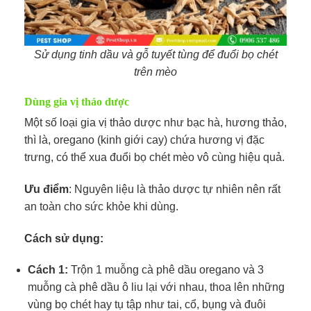
Sử dụng tinh dầu và gỗ tuyết tùng để đuổi bọ chét
trên mèo
Dùng gia vị thảo dược
Một số loại gia vị thảo dược như bạc hà, hương thảo,
thì là, oregano (kinh giới cay) chứa hương vị đặc
trưng, có thể xua đuổi bọ chét mèo vô cùng hiệu quả.
Ưu điểm
: Nguyên liệu là thảo dược tự nhiên nên rất
an toàn cho sức khỏe khi dùng.
Cách sử dụng:
Cách 1:
Trộn 1 muỗng cà phê dầu oregano và 3
muỗng cà phê dầu ô liu lại với nhau, thoa lên những
vùng bọ chét hay tụ tập như tai, cổ, bụng và đuôi