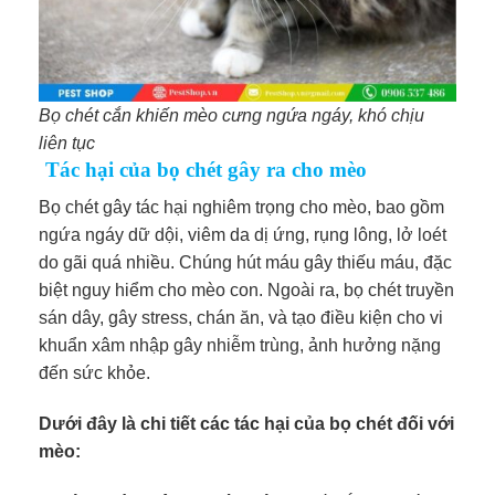
Bọ chét cắn khiến mèo cưng ngứa ngáy, khó chịu
liên tục
Tác hại của bọ chét gây ra cho mèo
Bọ chét gây tác hại nghiêm trọng cho mèo, bao gồm
ngứa ngáy dữ dội, viêm da dị ứng, rụng lông, lở loét
do gãi quá nhiều. Chúng hút máu gây thiếu máu, đặc
biệt nguy hiểm cho mèo con. Ngoài ra, bọ chét truyền
sán dây, gây stress, chán ăn, và tạo điều kiện cho vi
khuẩn xâm nhập gây nhiễm trùng, ảnh hưởng nặng
đến sức khỏe.
Dưới đây là chi tiết các tác hại của bọ chét đối với
mèo: