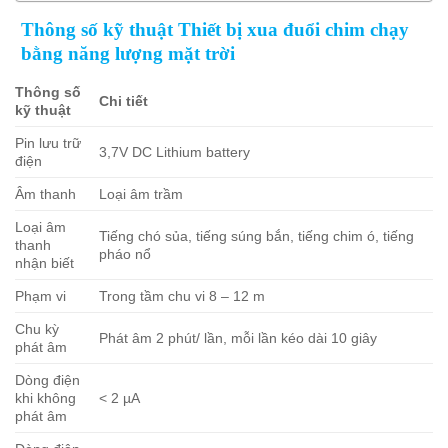
Thông số kỹ thuật Thiết bị xua đuổi chim chạy
bằng năng lượng mặt trời
Thông số
Chi tiết
kỹ thuật
Pin lưu trữ
3,7V DC Lithium battery
điện
Âm thanh
Loại âm trầm
Loại âm
Tiếng chó sủa, tiếng súng bắn, tiếng chim ó, tiếng
thanh
pháo nổ
nhận biết
Phạm vi
Trong tầm chu vi 8 – 12 m
Chu kỳ
Phát âm 2 phút/ lần, mỗi lần kéo dài 10 giây
phát âm
Dòng điện
khi không
< 2 µA
phát âm