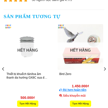
SẢN PHẨM TƯƠNG TỰ
HẾT HÀNG
HẾT HÀNG
Thiết bị khuếch tán/loa âm
Bird Zero
thanh đa hướng GX8C xua đuổi
chim 2000M SPL@1m 142dB
Còi báo động ngoài trời
1.450.000
₫
Rẻ hơn hoàn tiền
Siêu khuyễn mãi
500.000
₫
Tạm Hết Hàng
Tạm Hết Hàng