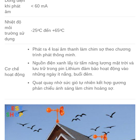
Dòng điện
khi phát
< 60 mA
âm
Nhiệt độ
môi
-25ᵒC đến +65ᵒC
trường sử
dụng
Phát ra 4 loại âm thanh làm chim sợ theo chương
trình phát thông minh.
Nguồn điện xanh lấy từ tấm năng lượng mặt trời và
lưu trữ trong pin Lithium đảm bảo hoạt động vào
Cơ chế
những ngày ít nắng, buổi đêm.
hoạt động
Quạt quay nhờ sức gió tự nhiên kết hợp gương
phản chiếu ánh sáng làm chim hoảng sợ.