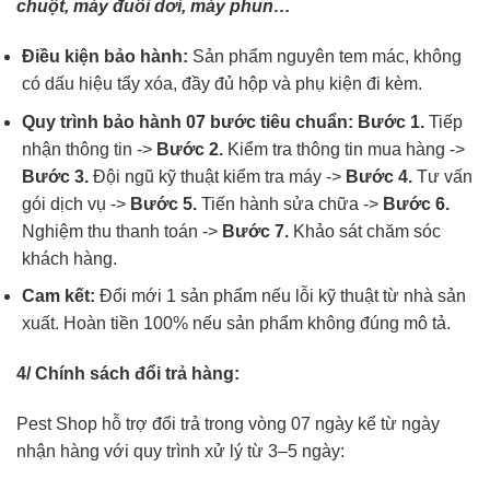
chuột, máy đuổi dơi, máy phun…
Điều kiện bảo hành:
Sản phẩm nguyên tem mác, không
có dấu hiệu tẩy xóa, đầy đủ hộp và phụ kiện đi kèm.
Quy trình bảo hành 07 bước tiêu chuẩn:
Bước 1.
Tiếp
nhận thông tin ->
Bước 2.
Kiểm tra thông tin mua hàng ->
Bước 3.
Đội ngũ kỹ thuật kiểm tra máy ->
Bước 4.
Tư vấn
gói dịch vụ ->
Bước 5.
Tiến hành sửa chữa ->
Bước 6.
Nghiệm thu thanh toán ->
Bước 7.
Khảo sát chăm sóc
khách hàng.
Cam kết:
Đổi mới 1 sản phẩm nếu lỗi kỹ thuật từ nhà sản
xuất. Hoàn tiền 100% nếu sản phẩm không đúng mô tả.
4/ Chính sách đổi trả hàng:
Pest Shop hỗ trợ đổi trả trong vòng 07 ngày kể từ ngày
nhận hàng với quy trình xử lý từ 3–5 ngày: