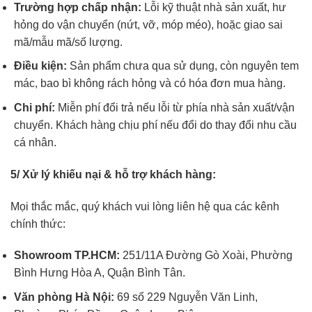
Trường hợp chấp nhận:
Lỗi kỹ thuật nhà sản xuất, hư
hỏng do vận chuyển (nứt, vỡ, móp méo), hoặc giao sai
mã/mẫu mã/số lượng.
Điều kiện:
Sản phẩm chưa qua sử dụng, còn nguyên tem
mác, bao bì không rách hỏng và có hóa đơn mua hàng.
Chi phí:
Miễn phí đổi trả nếu lỗi từ phía nhà sản xuất/vận
chuyển. Khách hàng chịu phí nếu đổi do thay đổi nhu cầu
cá nhân.
5/ Xử lý khiếu nại & hỗ trợ khách hàng:
Mọi thắc mắc, quý khách vui lòng liên hệ qua các kênh
chính thức:
Showroom TP.HCM:
251/11A Đường Gò Xoài, Phường
Bình Hưng Hòa A, Quận Bình Tân.
Văn phòng Hà Nội:
69 số 229 Nguyễn Văn Linh,