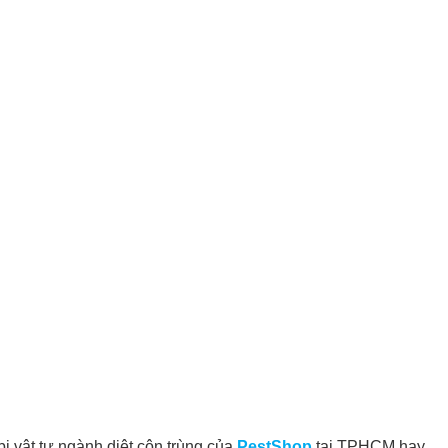
ị vật tư ngành diệt côn trùng của
PestShop
tại TPHCM hay