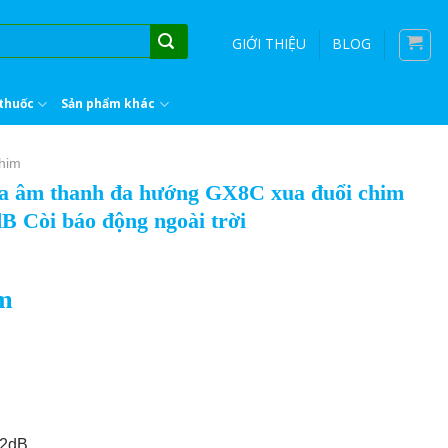
GIỚI THIỆU
BLOG
thuốc
Sản phẩm khác
chim
loa âm thanh đa hướng GX8C xua đuổi chim
Còi báo động ngoài trời
ẩm
42dB