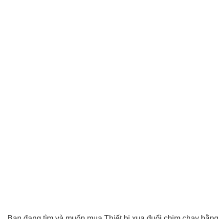
Bạn đang tìm và muốn mua Thiết bị xua đuổi chim chạy bằng 