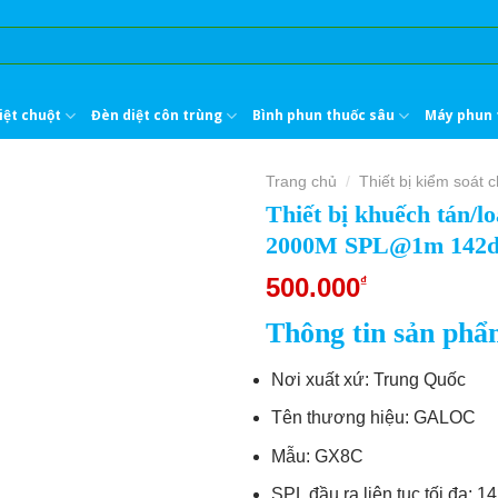
iệt chuột
Đèn diệt côn trùng
Bình phun thuốc sâu
Máy phun 
Trang chủ
Thiết bị kiểm soát 
/
Thiết bị khuếch tán/
2000M SPL@1m 142dB 
500.000
₫
Thông tin sản ph
Nơi xuất xứ: Trung Quốc
Tên thương hiệu: GALOC
Mẫu: GX8C
SPL đầu ra liên tục tối đa: 1