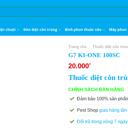
iệt chuột
Đèn diệt côn trùng
Bình phun thuốc sâu
Máy phun 
Trang chủ
Thuốc diệt côn trùn
/
G7 KI-ONE 100SC
20.000
₫
Thuốc diệt côn t
CHÍNH SÁCH BÁN HÀNG
Đảm bảo 100% sản phẩm
Pest Shop
giao hàng tận 
Đổi trả trong vòng 7 ngày