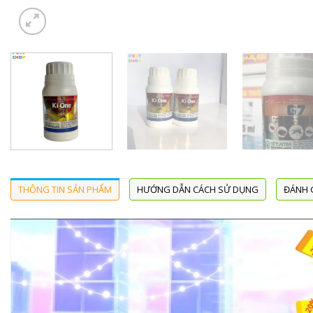
THÔNG TIN SẢN PHẨM
HƯỚNG DẪN CÁCH SỬ DỤNG
ĐÁNH G