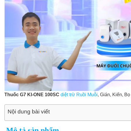
Thuốc G7 KI-ONE 100SC
diệt trừ Ruồi Muỗi
, Gián, Kiến, Bọ
Nội dung bài viết
Mô tả sản phẩm.