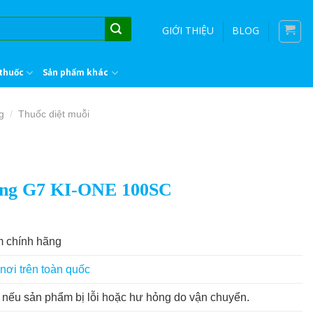
GIỚI THIỆU
BLOG
thuốc
Sản phẩm khác
g
Thuốc diệt muỗi
/
rùng G7 KI-ONE 100SC
 chính hãng
nơi trên toàn quốc
nếu sản phẩm bị lỗi hoặc hư hỏng do vận chuyển.