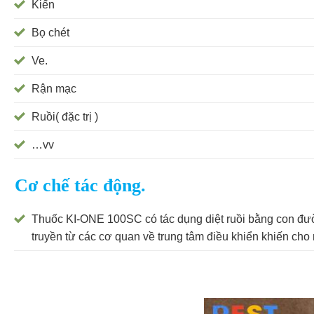
Kiến
Bọ chét
Ve.
Rận mạc
Ruồi( đặc trị )
…vv
Cơ chế tác động.
Thuốc KI-ONE 100SC có tác dụng diệt ruồi bằng con đườn
truyền từ các cơ quan về trung tâm điều khiển khiến cho 