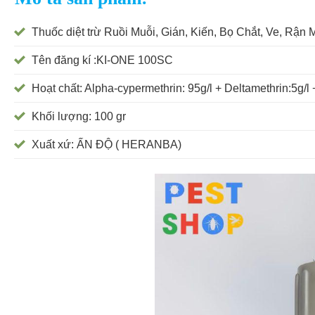
Thuốc diệt trừ Ruồi Muỗi, Gián, Kiến, Bọ Chắt, Ve, Rận
Tên đăng kí :KI-ONE 100SC
Hoạt chất: Alpha-cypermethrin: 95g/l + Deltamethrin:5g/l 
Khối lượng: 100 gr
Xuất xứ: ẤN ĐỘ ( HERANBA)