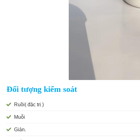
Đối tượng kiểm soát
Ruồi( đặc trị )
Muỗi
Gián.