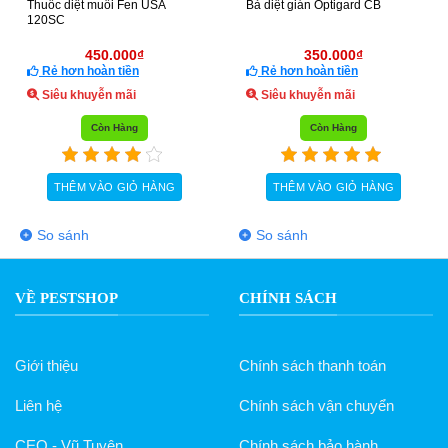
Thuốc diệt muỗi Fen USA
Bả diệt gián Optigard CB
120SC
450.000
₫
350.000
₫
Rẻ hơn hoàn tiền
Rẻ hơn hoàn tiền
Siêu khuyễn mãi
Siêu khuyễn mãi
Còn Hàng
Còn Hàng
THÊM VÀO GIỎ HÀNG
THÊM VÀO GIỎ HÀNG
So sánh
So sánh
VỀ PESTSHOP
CHÍNH SÁCH
Giới thiệu
Chính sách thanh toán
Liên hệ
Chính sách vận chuyển
CEO - Vũ Tuyên
Chính sách bảo hành