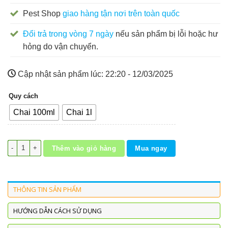
Pest Shop
giao hàng tận nơi trên toàn quốc
Đổi trả trong vòng 7 ngày
nếu sản phẩm bị lỗi hoặc hư
hỏng do vận chuyển.
Cập nhật sản phẩm lúc:
22:20 - 12/03/2025
Quy cách
Chai 100ml
Chai 1l
Thuốc diệt ong ruồi Proly 2.5CS hiệu quả, trị dứt điểm số lượng
Thêm vào giỏ hàng
Mua ngay
THÔNG TIN SẢN PHẨM
HƯỚNG DẪN CÁCH SỬ DỤNG