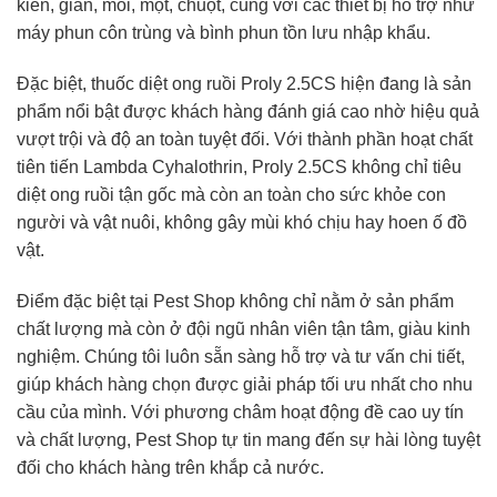
kiến, gián, mối, mọt, chuột, cùng với các thiết bị hỗ trợ như
máy phun côn trùng và bình phun tồn lưu nhập khẩu.
Đặc biệt, thuốc diệt ong ruồi Proly 2.5CS hiện đang là sản
phẩm nổi bật được khách hàng đánh giá cao nhờ hiệu quả
vượt trội và độ an toàn tuyệt đối. Với thành phần hoạt chất
tiên tiến Lambda Cyhalothrin, Proly 2.5CS không chỉ tiêu
diệt ong ruồi tận gốc mà còn an toàn cho sức khỏe con
người và vật nuôi, không gây mùi khó chịu hay hoen ố đồ
vật.
Điểm đặc biệt tại Pest Shop không chỉ nằm ở sản phẩm
chất lượng mà còn ở đội ngũ nhân viên tận tâm, giàu kinh
nghiệm. Chúng tôi luôn sẵn sàng hỗ trợ và tư vấn chi tiết,
giúp khách hàng chọn được giải pháp tối ưu nhất cho nhu
cầu của mình. Với phương châm hoạt động đề cao uy tín
và chất lượng, Pest Shop tự tin mang đến sự hài lòng tuyệt
đối cho khách hàng trên khắp cả nước.