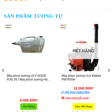
SẢN PHẨM TƯƠNG TỰ
HÀNG
g ULV Makita
Máy phun khói mini G2000
Máy phun thuốc 
0.000
₫
2.800.000
₫
4.990.
tiền
Rẻ hơn hoàn tiền
Rẻ hơn hoàn t
 mãi
Siêu khuyễn mãi
Siêu khuyễn m
t Hàng
Còn Hàng
Còn H