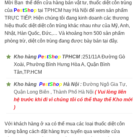
Mời Bạn thể đến cửa hàng bán vật tư, thuốc diệt côn trùng
của
P
e
s
t
S
h
o
p
tại TPHCM hay Hà Nội để xem sản phẩm
TRỰC TIẾP. Hiện chúng tôi đang kinh doanh các thương
hiệu thuốc diệt diệt côn trùng khác nhau như của Mỹ, Anh,
Nhật, Hàn Quốc, Đức,… Và khoảng hơn 500 sản phẩm
phòng trừ, diệt côn trùng đang được bày bán tại đây.
Kho hàng
P
e
s
t
S
h
o
p
TPHCM :
251/11A Đường Gò
Xoài, Phường Bình Hưng Hòa A, Quận Bình
Tân,TP.HCM
Kho hàng
P
e
s
t
S
h
o
p
Hà Nội :
Đường Ngô Gia Tự,
Quận Long Biên , Thành Phố Hà Nội
( Vui lòng liên
hệ trước khi đi vì chúng tôi có thể thay thế Kho mới
)
Với khách hàng ở xa có thể mua các loại thuốc diệt côn
trùng bằng cách đặt hàng trực tuyến qua website cửa