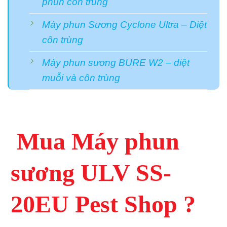
phun côn trùng
Máy phun Sương Cyclone Ultra – Diệt
côn trùng
Máy phun sương BURE W2 – diệt
muỗi và côn trùng
Mua Máy phun
sương ULV SS-
20EU
Pest Shop ?