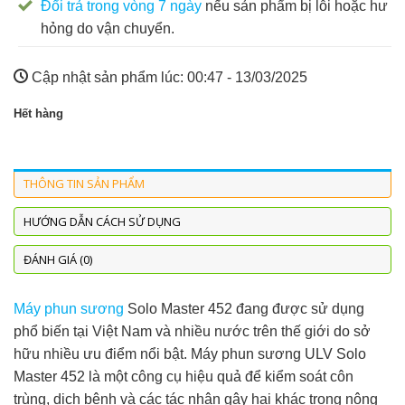
Đổi trả trong vòng 7 ngày
nếu sản phẩm bị lỗi hoặc hư
hỏng do vận chuyển.
Cập nhật sản phẩm lúc:
00:47 - 13/03/2025
Hết hàng
THÔNG TIN SẢN PHẨM
HƯỚNG DẪN CÁCH SỬ DỤNG
ĐÁNH GIÁ (0)
Máy phun sương
Solo Master 452 đang được sử dụng
phổ biến tại Việt Nam và nhiều nước trên thế giới do sở
hữu nhiều ưu điểm nổi bật. Máy phun sương ULV Solo
Master 452 là một công cụ hiệu quả để kiểm soát côn
trùng, dịch bệnh và các tác nhân gây hại khác trong nông