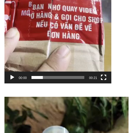
00:00
00:21
Trình
chơi
Video