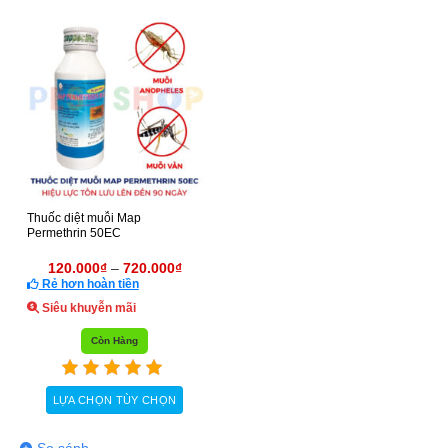
Thuốc diệt muỗi Map
Permethrin 50EC
120.000
₫
–
720.000
₫
Rẻ hơn hoàn tiền
Siêu khuyễn mãi
Còn Hàng
LỰA CHỌN TÙY CHỌN
Sản
phẩm