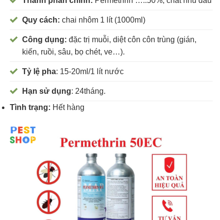
Thành phần chính:
Permethrin …..50%, chất nhũ dầu
Quy cách:
chai nhôm 1 lít (1000ml)
Công dụng:
đặc trị muỗi, diệt côn côn trùng (gián,
kiến, ruồi, sâu, bọ chét, ve…).
Tỷ lệ pha
: 15-20ml/1 lít nước
Hạn sử dụng
: 24tháng.
Tình trạng:
Hết hàng