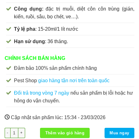
Công dụng:
đặc trị muỗi, diệt côn côn trùng (gián,
kiến, ruồi, sâu, bọ chét, ve…).
Tỷ lệ pha
: 15-20ml/1 lít nước
Hạn sử dụng
: 36 tháng.
CHÍNH SÁCH BÁN HÀNG
Đảm bảo 100% sản phẩm chính hãng
Pest Shop
giao hàng tận nơi trên toàn quốc
Đổi trả trong vòng 7 ngày
nếu sản phẩm bị lỗi hoặc hư
hỏng do vận chuyển.
Cập nhật sản phẩm lúc:
15:34 - 23/03/2026
Permethrin 50EC chai nhôm 1 lít số lượng
Thêm vào giỏ hàng
Mua ngay