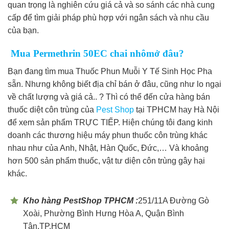
quan trọng là nghiên cứu giá cả và so sánh các nhà cung
cấp để tìm giải pháp phù hợp với ngân sách và nhu cầu
của bạn.
Mua Permethrin 50EC chai nhôm
ở đâu?
Bạn đang tìm mua Thuốc Phun Muỗi Y Tế Sinh Học Pha
sẵn. Nhưng không biết địa chỉ bán ở đâu, cũng như lo ngại
về chất lượng và giá cả.. ? Thì có thể đến cửa hàng bán
thuốc diệt côn trùng của
Pest Shop
tại TPHCM hay Hà Nội
để xem sản phẩm TRỰC TIẾP. Hiện chúng tôi đang kinh
doanh các thương hiệu máy phun thuốc côn trùng khác
nhau như của Anh, Nhật, Hàn Quốc, Đức,… Và khoảng
hơn 500 sản phẩm thuốc, vật tư diện côn trùng gây hại
khác.
Kho hàng PestShop TPHCM :
251/11A Đường Gò
Xoài, Phường Bình Hưng Hòa A, Quận Bình
Tân,TP.HCM