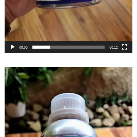
00:00
00:12
Trình
chơi
Video