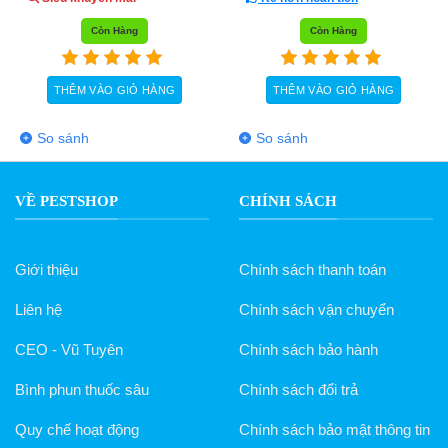
Còn Hàng
Còn Hàng
THÊM VÀO GIỎ HÀNG
THÊM VÀO GIỎ HÀNG
So sánh
So sánh
VỀ PESTSHOP
CHÍNH SÁCH
Giới thiệu
Chính sách thanh toán
Liên hệ
Chính sách vận chuyển
CEO - Vũ Tuyên
Chính sách bảo hành
Bình phun thuốc sâu
Chính sách đổi trả
Quy chế hoạt động
Chính sách bảo mật thông tin