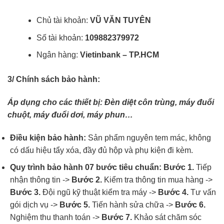
Chủ tài khoản:
VŨ VĂN TUYÊN
Số tài khoản:
109882379972
Ngân hàng:
Vietinbank – TP.HCM
3/ Chính sách bảo hành:
Áp dụng cho các thiết bị: Đèn diệt côn trùng, máy đuổi
chuột, máy đuổi dơi, máy phun…
Điều kiện bảo hành:
Sản phẩm nguyên tem mác, không
có dấu hiệu tẩy xóa, đầy đủ hộp và phụ kiện đi kèm.
Quy trình bảo hành 07 bước tiêu chuẩn:
Bước 1.
Tiếp
nhận thông tin ->
Bước 2.
Kiểm tra thông tin mua hàng ->
Bước 3.
Đội ngũ kỹ thuật kiểm tra máy ->
Bước 4.
Tư vấn
gói dịch vụ ->
Bước 5.
Tiến hành sửa chữa ->
Bước 6.
Nghiệm thu thanh toán ->
Bước 7.
Khảo sát chăm sóc