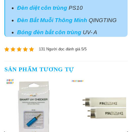
Đèn diệt côn trùng
PS10
Đèn Bắt Muỗi Thông Minh
QINGTING
Bóng đèn bắt côn trùng
UV- A
131 Người đọc đánh giá 5/5
SẢN PHẨM TƯƠNG TỰ