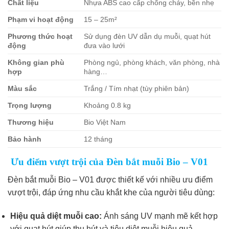
Chất liệu
Nhựa ABS cao cấp chống cháy, bền nhẹ
Phạm vi hoạt động
15 – 25m²
Phương thức hoạt
Sử dụng đèn UV dẫn dụ muỗi, quạt hút
động
đưa vào lưới
Không gian phù
Phòng ngủ, phòng khách, văn phòng, nhà
hợp
hàng…
Màu sắc
Trắng / Tím nhạt (tùy phiên bản)
Trọng lượng
Khoảng 0.8 kg
Thương hiệu
Bio Việt Nam
Bảo hành
12 tháng
Ưu điểm vượt trội của Đèn bắt muỗi Bio – V01
Đèn bắt muỗi Bio – V01 được thiết kế với nhiều ưu điểm
vượt trội, đáp ứng nhu cầu khắt khe của người tiêu dùng:
Hiệu quả diệt muỗi cao:
Ánh sáng UV mạnh mẽ kết hợp
với quạt hút giúp thu hút và tiêu diệt muỗi hiệu quả.