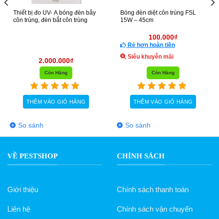
Thiết bị đo UV- A bóng đèn bẫy
Bóng đèn diệt côn trùng FSL
côn trùng, đèn bắt côn trùng
15W – 45cm
100.000
₫
Rẻ hơn hoàn tiền
Siêu khuyễn mãi
2.000.000
₫
Còn Hàng
Còn Hàng
THÊM VÀO GIỎ HÀNG
THÊM VÀO GIỎ HÀNG
So sánh
So sánh
VỀ PESTSHOP
CHÍNH SÁCH
Giới thiệu
Chính sách thanh toán
Liên hệ
Chính sách vận chuyển