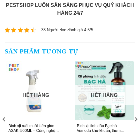
PESTSHOP LUÔN SẴN SÀNG PHỤC VỤ QUÝ KHÁCH
HÀNG 24/7
33 Người đọc đánh giá 4.5/5
SẢN PHẨM TƯƠNG TỰ
HẾT HÀNG
HẾT HÀNG
Bình xịt ruồi muỗi kiến gián
Bình xịt tinh dầu Bạc hà
ASAKI 500ML – Công nghệ
Vemoda khử khuẩn, thơm
Nhật Bản
phòng giá rẻ