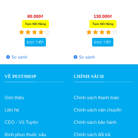
80.000
₫
130.000
₫
Tạm Hết Hàng
Tạm Hết Hàng
ĐỌC TIẾP
ĐỌC TIẾP
So sánh
So sánh
VỀ PESTSHOP
CHÍNH SÁCH
Giới thiệu
Chính sách thanh toán
Liên hệ
Chính sách vận chuyển
CEO - Vũ Tuyên
Chính sách bảo hành
Bình phun thuốc sâu
Chính sách đổi trả