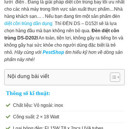
lưới điện . Đang là giải pháp diệt côn trùng bay tối ưu nhất
cho các nhà máy trong lĩnh vực sản xuất thực phẩm…Nhà
hàng khách sạn… . Nếu bạn đang tìm một sản phẩm đèn
diệt côn trùng dân dụng
Thì ĐÈN DS – D152I sẽ là lựa
chọn hàng đầu mà bạn không nên bỏ qua.
Đèn diệt côn
trùng DS-D202I
An toàn, tiện lợi, không gây ra tiếng ồn và
không gây hại sức khỏe cho người dùng đặc biệt là trẻ
nhỏ.
Hãy cùng với
PestShop
tìm hiểu kỹ hơn về dòng sản
phẩm này nhé!
Nội dung bài viết
Thông số kĩ thuật:
Chất liệu: Vỏ ngoài: inox
Công suất: 2 × 18 Watt
Loại bóng đèn: FL15W T8 x 2pcs UVA tubes