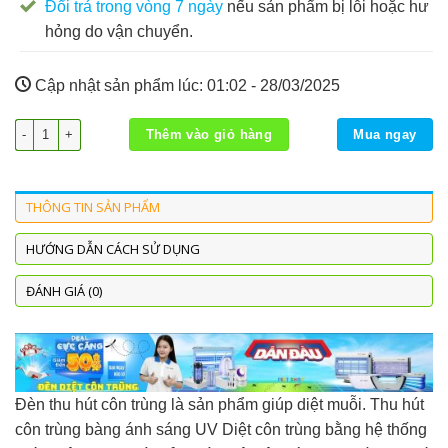
Đổi trả trong vòng 7 ngày
nếu sản phẩm bị lỗi hoặc hư
hỏng do vận chuyển.
Cập nhật sản phẩm lúc:
01:02 - 28/03/2025
Đèn Diệt Côn Trùng PS DS-D202I số lượng
Thêm vào giỏ hàng
Mua ngay
THÔNG TIN SẢN PHẨM
HƯỚNG DẪN CÁCH SỬ DỤNG
ĐÁNH GIÁ (0)
Đèn thu hút côn trùng là sản phẩm giúp diệt muỗi. Thu hút
côn trùng bàng ánh sáng UV Diệt côn trùng bằng hệ thống