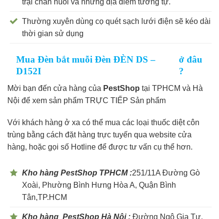
trại chăn nuôi và những địa điểm tương tự.
Thường xuyên dùng cọ quét sạch lưới điện sẽ kéo dài
thời gian sử dụng
Mua Đèn bắt muỗi Đèn ĐÈN DS –
ở đâu
D152I
?
Mời bạn đến cửa hàng của
PestShop
tại TPHCM và Hà
Nội để xem sản phẩm TRỰC TIẾP Sản phẩm
Với khách hàng ở xa có thể mua các loại thuốc diệt côn
trùng bằng cách đặt hàng trực tuyến qua website cửa
hàng, hoặc gọi số Hotline để được tư vấn cụ thể hơn.
Kho hàng PestShop TPHCM :
251/11A Đường Gò
Xoài, Phường Bình Hưng Hòa A, Quận Bình
Tân,TP.HCM
Kho hàng PestShop Hà Nội :
Đường Ngô Gia Tự,