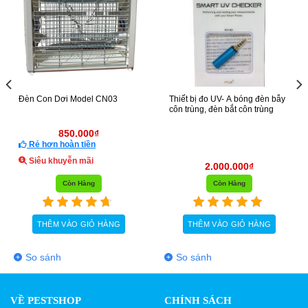
bị đo UV- A bóng đèn bẫy
Bóng đèn diệt côn trùng FSL
Bóng Phi
ùng, đèn bắt côn trùng
20W
110.000
₫
Rẻ hơn hoàn tiền
Rẻ hơ
Siêu khuyễn mãi
Siêu 
2.000.000
₫
Còn Hàng
Còn Hàng
HÊM VÀO GIỎ HÀNG
THÊM VÀO GIỎ HÀNG
TH
sánh
So sánh
So sá
VỀ PESTSHOP
CHÍNH SÁCH