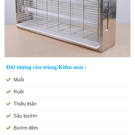
Đối tượng côn trùng Kiểm soát :
Muỗi
Ruồi
Thiêu thân
Sâu bướm
Bướm đêm