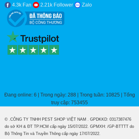
4.3k Fan
2.21k Follower
Zalo
Đang online: 6 | Trong ngày: 288 | Trong tuần: 10825 | Tổng
truy cập: 753455
© .CÔNG TY TNHH PEST SHOP VIỆT NAM . GPDKKD: 0317387476
do sở KH & ĐT TP.HCM cấp ngày 15/07/2022. GPMXH: /GP-BTTTT do
Bộ Thông Tin và Truyền Thông cấp ngày 17/07/2022.