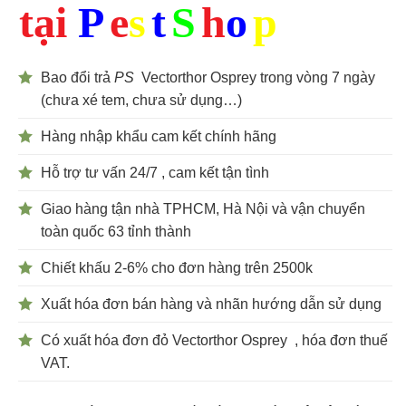
tại
P
e
s
t
S
h
o
p
Bao đổi trả
PS
Vectorthor Osprey trong vòng 7 ngày
(chưa xé tem, chưa sử dụng…)
Hàng nhập khẩu cam kết chính hãng
Hỗ trợ tư vấn 24/7 , cam kết tận tình
Giao hàng tận nhà TPHCM, Hà Nội và vận chuyển
toàn quốc 63 tỉnh thành
Chiết khấu 2-6% cho đơn hàng trên 2500k
Xuất hóa đơn bán hàng và nhãn hướng dẫn sử dụng
Có xuất hóa đơn đỏ Vectorthor Osprey , hóa đơn thuế
VAT.