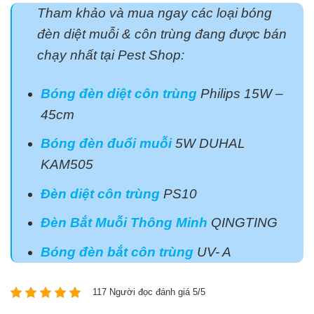
Tham khảo và mua ngay các loại bóng
đèn diệt muỗi & côn trùng đang được bán
chạy nhất tại Pest Shop:
Bóng đèn diệt côn trùng
Philips 15W –
45cm
Bóng đèn đuổi muỗi
5W DUHAL
KAM505
Đèn diệt côn trùng
PS10
Đèn Bắt Muỗi Thông Minh
QINGTING
Bóng đèn bắt côn trùng
UV- A
117 Người đọc đánh giá 5/5