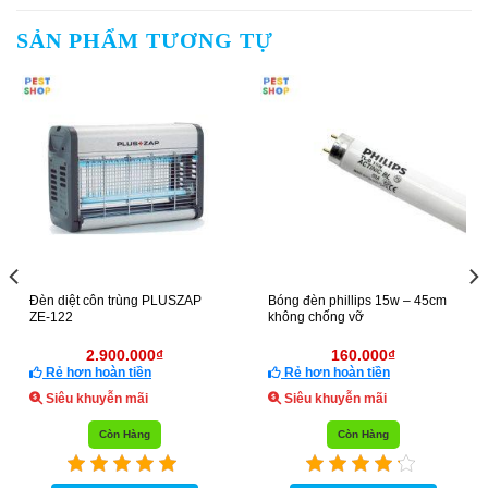
SẢN PHẨM TƯƠNG TỰ
Đèn diệt côn trùng PLUSZAP
Bóng đèn phillips 15w – 45cm
ZE-122
không chống vỡ
2.900.000
₫
160.000
₫
Rẻ hơn hoàn tiền
Rẻ hơn hoàn tiền
Siêu khuyễn mãi
Siêu khuyễn mãi
Còn Hàng
Còn Hàng