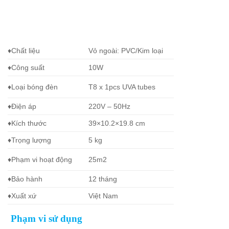
♦Chất liệu
Vỏ ngoài: PVC/Kim loại
♦Công suất
10W
♦Loại bóng đèn
T8 x 1pcs UVA tubes
♦Điện áp
220V – 50Hz
♦Kích thước
39×10.2×19.8 cm
♦Trọng lượng
5 kg
♦Phạm vi hoạt động
25m2
♦Bảo hành
12 tháng
♦Xuất xứ
Việt Nam
Phạm vi sử dụng