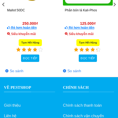
Mallot 50DC
Phân bón lá Kali-Phos
250.000
₫
125.000
₫
Rẻ hơn hoàn tiền
Rẻ hơn hoàn tiền
Siêu khuyễn mãi
Siêu khuyễn mãi
Tạm Hết Hàng
Tạm Hết Hàng
ĐỌC TIẾP
ĐỌC TIẾP
So sánh
So sánh
VỀ PESTSHOP
CHÍNH SÁCH
Giới thiệu
Chính sách thanh toán
Liên hệ
Chính sách vận chuyển