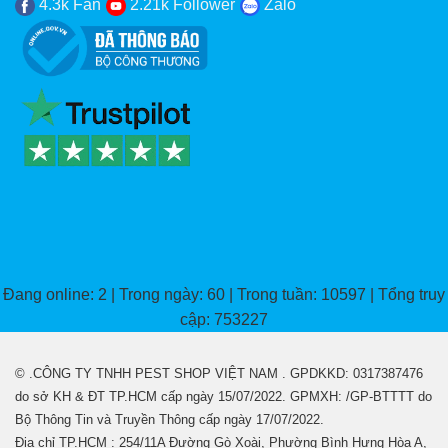
4.3k Fan
2.21k Follower
Zalo
Đang online: 2 | Trong ngày: 60 | Trong tuần: 10597 | Tổng truy
cập: 753227
© .CÔNG TY TNHH PEST SHOP VIỆT NAM . GPDKKD: 0317387476
do sở KH & ĐT TP.HCM cấp ngày 15/07/2022. GPMXH: /GP-BTTTT do
Bộ Thông Tin và Truyền Thông cấp ngày 17/07/2022.
Địa chỉ TP.HCM : 254/11A Đường Gò Xoài, Phường Bình Hưng Hòa A,