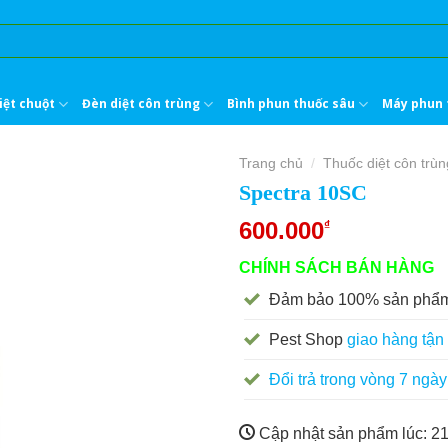
iệt chuột
Đèn diệt côn trùng
Bình phun thuốc sâu
Máy phun 
Trang chủ
Thuốc diệt côn trùn
/
Spectra 10SC
600.000
₫
CHÍNH SÁCH BÁN HÀNG
Đảm bảo 100% sản phẩm
Pest Shop
giao hàng tận 
Đổi trả trong vòng 7 ngày
Cập nhật sản phẩm lúc:
21