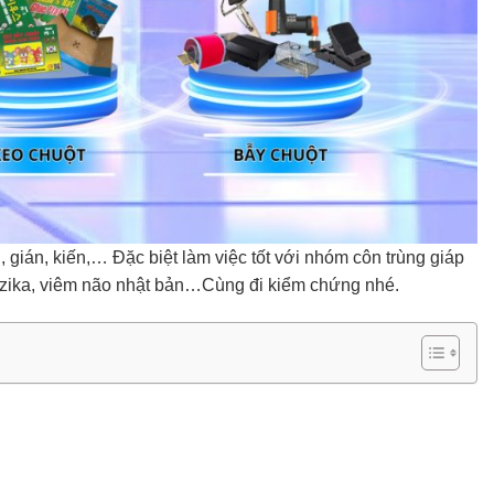
, gián, kiến,… Đặc biệt làm việc tốt với nhóm côn trùng giáp
rut zika, viêm não nhật bản…Cùng đi kiểm chứng nhé.