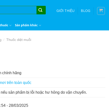
GIỚI THIỆU
BLOG
thuốc
Sản phẩm khác
g
Thuốc diệt muỗi
/
 chính hãng
nơi trên toàn quốc
nếu sản phẩm bị lỗi hoặc hư hỏng do vận chuyển.
:54 - 28/03/2025