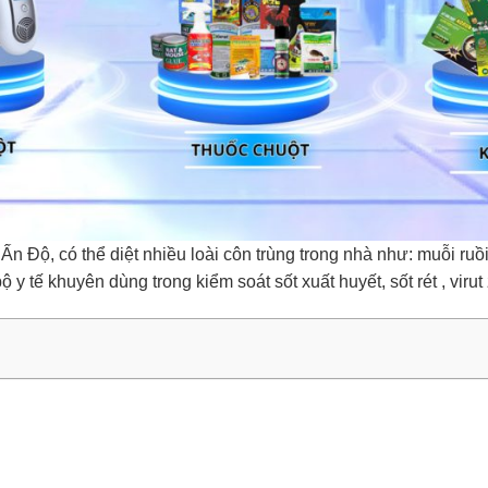
n Độ, có thể diệt nhiều loài côn trùng trong nhà như: muỗi ruồi
ộ y tế khuyên dùng trong kiểm soát sốt xuất huyết, sốt rét , vi