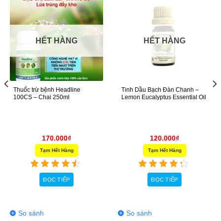
HẾT HÀNG
HẾT HÀNG
Thuốc trừ bệnh Headline
Tinh Dầu Bạch Đàn Chanh –
100CS – Chai 250ml
Lemon Eucalyptus Essential Oil
170.000
₫
120.000
₫
Tạm Hết Hàng
Tạm Hết Hàng
ĐỌC TIẾP
ĐỌC TIẾP
So sánh
So sánh