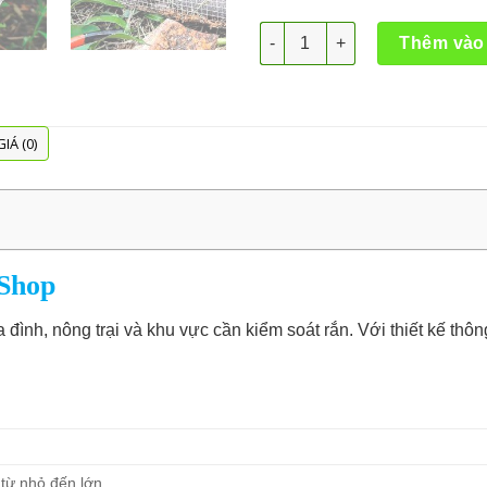
Lồng bẫy rắn số lượng
Thêm vào
IÁ (0)
 Shop
đình, nông trại và khu vực cần kiểm soát rắn. Với thiết kế thô
 từ nhỏ đến lớn