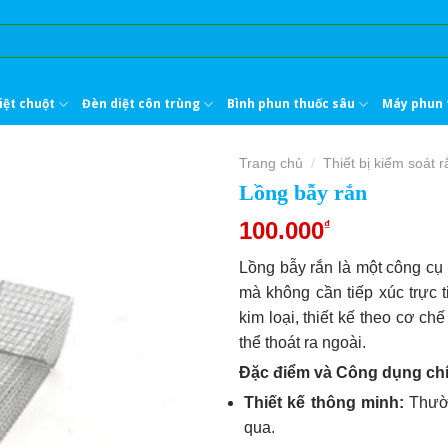
iệt chuột
Đèn diệt côn trùng
Bình phun thuốc sâu
Máy phun 
Trang chủ
Thiết bị kiểm soát r
/
Lồng bẫy rắn
100.000
₫
Lồng bẫy rắn là một công cụ
mà không cần tiếp xúc trực 
kim loại, thiết kế theo cơ c
thể thoát ra ngoài.
Đặc điểm và Công dụng ch
Thiết kế thông minh:
Thườn
qua.