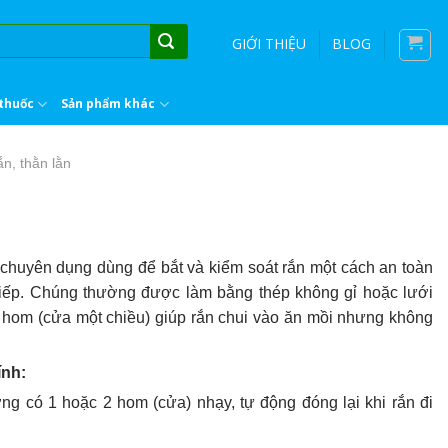
GIỚI THIỆU
BLOG
thuốc
Sản phẩm khác
ắn, thằn lằn
 chuyên dụng dùng để bắt và kiểm soát rắn một cách an toàn
tiếp. Chúng thường được làm bằng thép không gỉ hoặc lưới
hế hom (cửa một chiều) giúp rắn chui vào ăn mồi nhưng không
ính:
g có 1 hoặc 2 hom (cửa) nhạy, tự động đóng lại khi rắn đi