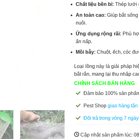
Chất liệu bền bỉ:
Thép lưới 
An toàn cao:
Giúp bắt sống 
nuôi.
Ứng dụng rộng rãi:
Phù hợp
ẩn nấp.
Mồi bẫy:
Chuột, ếch, cóc đư
Loại lồng này là giải pháp h
bắt rắn, mang lại thu nhập ca
CHÍNH SÁCH BÁN HÀNG
Đảm bảo 100% sản phẩm
Pest Shop
giao hàng tận 
Đổi trả trong vòng 7 ngày
Cập nhật sản phẩm lúc:
08