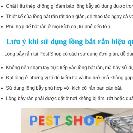
Chất liệu thép không gỉ đảm bảo lồng bẫy sử dụng được trong 
Thiết kế của lồng bắt rắn rất đơn giản, dễ thao tác ngay cả 
Phù hợp để bắt rắn ở mọi kích cỡ, từ nhỏ đến lớn.
Lưu ý khi sử dụng lồng bắt rắn hiệu q
Lồng bẫy rắn tại Pest Shop có cách sử dụng đơn giản, dễ dàn
Không nên chạm tay trực tiếp vào lồng bắt rắn, mà hãy sử d
Đặt lồng ở những vị trí dễ kiểm tra và thu lưới mà không gặ
Sử dụng lồng bẫy phù hợp với kích cỡ rắn bạn cần bắt.
Lồng bẫy rắn phải được đặt ở nơi không bị ẩm ướt hoặc quá