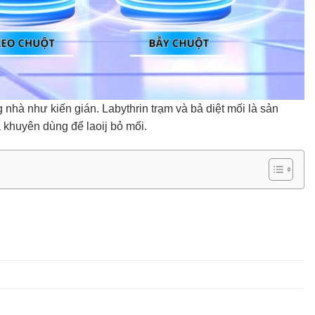
 nhà như kiến gián. Labythrin trạm và bả diệt mối là sản
 khuyên dùng để laoij bỏ mối.