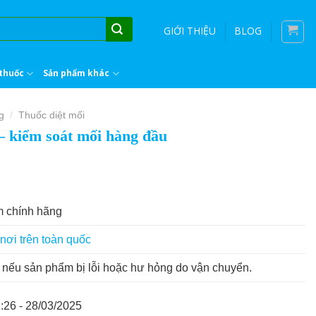
GIỚI THIỆU
BLOG
thuốc
Sản phẩm khác
g
Thuốc diệt mối
/
– kiểm soát mối hàng đầu
 chính hãng
nơi trên toàn quốc
nếu sản phẩm bị lỗi hoặc hư hỏng do vận chuyển.
:26 - 28/03/2025