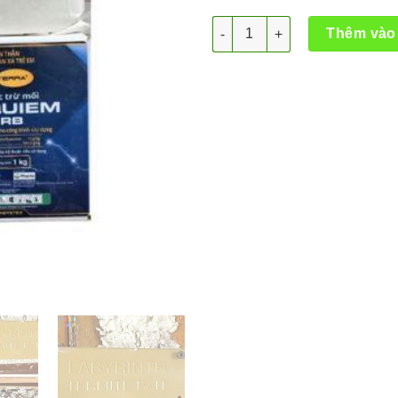
Labyrinth nguyên bộ - kiểm s
Thêm vào