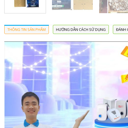
THÔNG TIN SẢN PHẨM
HƯỚNG DẪN CÁCH SỬ DỤNG
ĐÁNH G