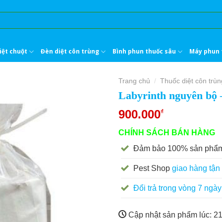
iệt chuột
Đèn diệt côn trùng
Bình phun thuốc sâu
Máy phun 
Trang chủ
Thuốc diệt côn trùn
/
Labyrinth nguyên bộ 
900.000
₫
CHÍNH SÁCH BÁN HÀNG
Đảm bảo 100% sản phẩm
Pest Shop
giao hàng tận 
Đổi trả trong vòng 7 ngày
Cập nhật sản phẩm lúc:
21