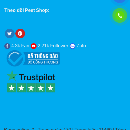
Theo dõi Pest Shop:
4.3k Fan
2.21k Follower
Zalo
Đang online: 0 | Trong ngày: 470 | Trong tuần: 11469 | Tổng