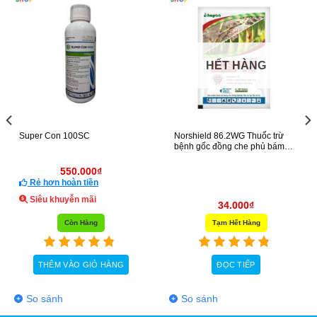
HẾT HÀNG
Super Con 100SC
Norshield 86.2WG Thuốc trừ
bệnh gốc đồng che phủ bám
dính tốt
550.000
₫
Rẻ hơn hoàn tiền
Siêu khuyễn mãi
34.000
₫
Còn Hàng
Tạm Hết Hàng
THÊM VÀO GIỎ HÀNG
ĐỌC TIẾP
So sánh
So sánh