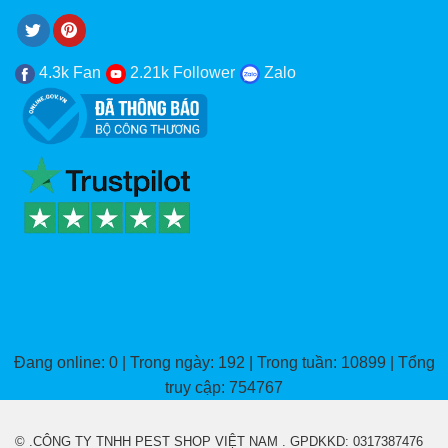
4.3k Fan
2.21k Follower
Zalo
Đang online: 0 | Trong ngày: 192 | Trong tuần: 10899 | Tổng
truy cập: 754767
© .CÔNG TY TNHH PEST SHOP VIỆT NAM . GPDKKD: 0317387476