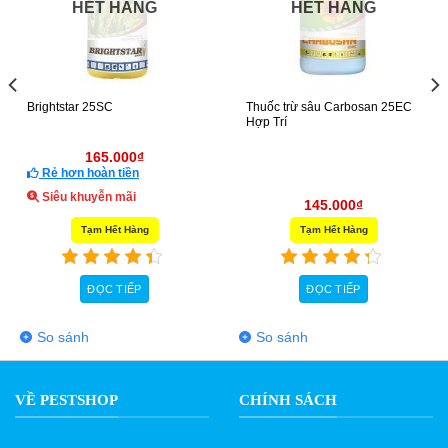
HẾT HÀNG
HẾT HÀNG
Brightstar 25SC
Thuốc trừ sâu Carbosan 25EC
Hợp Trí
165.000
₫
Rẻ hơn hoàn tiền
Siêu khuyễn mãi
145.000
₫
Tạm Hết Hàng
Tạm Hết Hàng
ĐỌC TIẾP
ĐỌC TIẾP
So sánh
So sánh
VỀ PESTSHOP
CHÍNH SÁCH