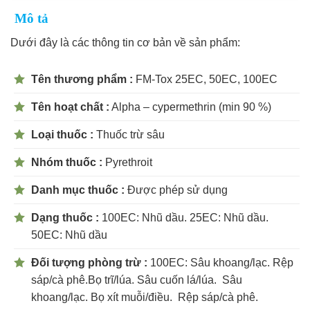
Mô tả
Dưới đây là các thông tin cơ bản về sản phẩm:
Tên thương phẩm :
FM-Tox 25EC, 50EC, 100EC
Tên hoạt chất :
Alpha – cypermethrin (min 90 %)
Loại thuốc :
Thuốc trừ sâu
Nhóm thuốc :
Pyrethroit
Danh mục thuốc :
Được phép sử dụng
Dạng thuốc :
100EC: Nhũ dầu. 25EC: Nhũ dầu.
50EC: Nhũ dầu
Đối tượng phòng trừ :
100EC: Sâu khoang/lạc. Rệp
sáp/cà phê.Bọ trĩ/lúa. Sâu cuốn lá/lúa. Sâu
khoang/lạc. Bọ xít muỗi/điều. Rệp sáp/cà phê.