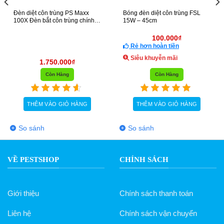
côn trùng PS Maxx
Bóng đèn diệt côn trùng FSL
Bóng đèn d
bắt côn trùng chính
15W – 45cm
20W
100.000
₫
Rẻ hơn hoàn tiền
Rẻ hơn h
Siêu khuyễn mãi
Siêu kh
1.750.000
₫
Còn Hàng
Còn Hàng
M VÀO GIỎ HÀNG
THÊM VÀO GIỎ HÀNG
THÊM 
nh
So sánh
So sánh
VỀ PESTSHOP
CHÍNH SÁCH
Giới thiệu
Chính sách thanh toán
Liên hệ
Chính sách vận chuyển