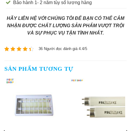
Bảo hành 1- 2 năm tùy số lượng hàng
HÃY LIÊN HỆ VỚI CHÚNG TÔI ĐỂ BẠN CÓ THỂ CẢM
NHẬN ĐƯỢC CHẤT LƯỢNG SẢN PHẨM VƯỢT TRỘI
VÀ SỰ PHỤC VỤ TẬN TÌNH NHẤT.
36 Người đọc đánh giá 4.4/5
SẢN PHẨM TƯƠNG TỰ