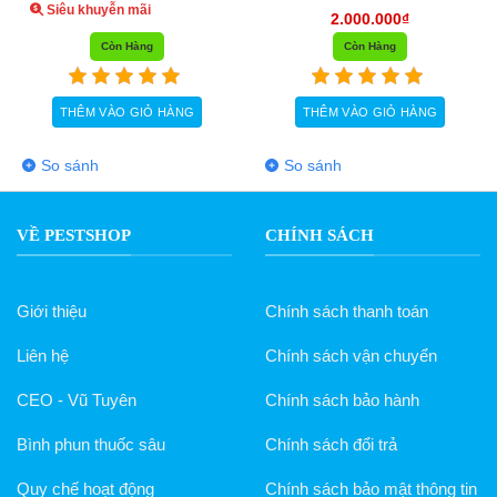
Siêu khuyễn mãi
2.000.000
₫
Còn Hàng
Còn Hàng
THÊM VÀO GIỎ HÀNG
THÊM VÀO GIỎ HÀNG
So sánh
So sánh
VỀ PESTSHOP
CHÍNH SÁCH
Giới thiệu
Chính sách thanh toán
Liên hệ
Chính sách vận chuyển
CEO - Vũ Tuyên
Chính sách bảo hành
Bình phun thuốc sâu
Chính sách đổi trả
Quy chế hoạt động
Chính sách bảo mật thông tin