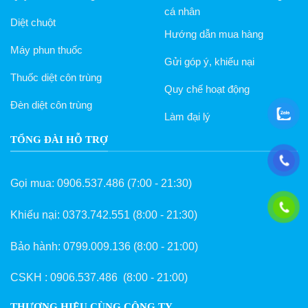
cá nhân
Diệt chuột
Hướng dẫn mua hàng
Máy phun thuốc
Gửi góp ý, khiếu nại
Thuốc diệt côn trùng
Quy chế hoạt động
Đèn diệt côn trùng
Làm đại lý
TỔNG ĐÀI HỖ TRỢ
Gọi mua:
0906.537.486
(7:00 - 21:30)
Khiếu nại:
0373.742.551
(8:00 - 21:30)
Bảo hành:
0799.009.136
(8:00 - 21:00)
CSKH :
0906.537.486
(8:00 - 21:00)
THƯƠNG HIỆU CÙNG CÔNG TY