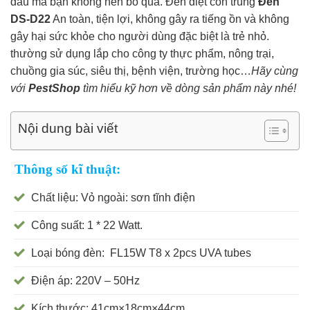
đầu mà bạn không nên bỏ qua. Đèn diệt côn trùng
Đèn
DS-D22
An toàn, tiện lợi, không gây ra tiếng ồn và không
gây hại sức khỏe cho người dùng đặc biệt là trẻ nhỏ.
thường sử dụng lắp cho công ty thực phẩm, nông trại,
chuồng gia súc, siêu thị, bệnh viện, trường học…
Hãy cùng
với
PestShop
tìm hiểu kỹ hơn về dòng sản phẩm này nhé!
Nội dung bài viết
Thông số kĩ thuật:
Chất liệu: Vỏ ngoài: sơn tĩnh điện
Công suất: 1 * 22 Watt.
Loại bóng đèn: FL15W T8 x 2pcs UVA tubes
Điện áp: 220V – 50Hz
Kích thước: 41cm×18cm×44cm