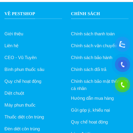
này
có
nhiều
VỀ PESTSHOP
CHÍNH SÁCH
biến
thể.
Các
Giới thiệu
Chính sách thanh toán
tùy
chọn
Liên hệ
Chính sách vận chuyển
có
thể
CEO - Vũ Tuyên
Chính sách bảo hành
được
chọn
Bình phun thuốc sâu
Chính sách đổi trả
trên
Quy chế hoạt động
Chính sách bảo mật thông tin
trang
sản
cá nhân
Diệt chuột
phẩm
Hướng dẫn mua hàng
Máy phun thuốc
Gửi góp ý, khiếu nại
Thuốc diệt côn trùng
Quy chế hoạt động
Đèn diệt côn trùng