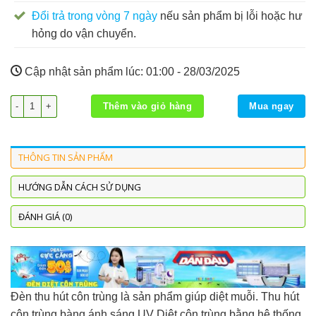
Đổi trả trong vòng 7 ngày
nếu sản phẩm bị lỗi hoặc hư
hỏng do vận chuyển.
Cập nhật sản phẩm lúc:
01:00 - 28/03/2025
Đèn Diệt Côn Trùng PS DS-D6 số lượng
Thêm vào giỏ hàng
Mua ngay
THÔNG TIN SẢN PHẨM
HƯỚNG DẪN CÁCH SỬ DỤNG
ĐÁNH GIÁ (0)
Đèn thu hút côn trùng là sản phẩm giúp diệt muỗi. Thu hút
côn trùng bàng ánh sáng UV Diệt côn trùng bằng hệ thống