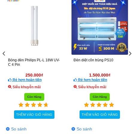
HẾT HÀNG
Bóng đèn diệt côn trùng Philips
Bóng đèn diệt côn trùng 4w –
18W – 60cm
14,5cm
190.000
₫
1.000.000
₫
–
1.200.000
₫
Rẻ hơn hoàn tiền
Rẻ hơn hoàn tiền
Siêu khuyễn mãi
Siêu khuyễn mãi
Còn Hàng
Còn Hàng
THÊM VÀO GIỎ HÀNG
LỰA CHỌN TÙY CHỌN
Sản
phẩm
So sánh
So sánh