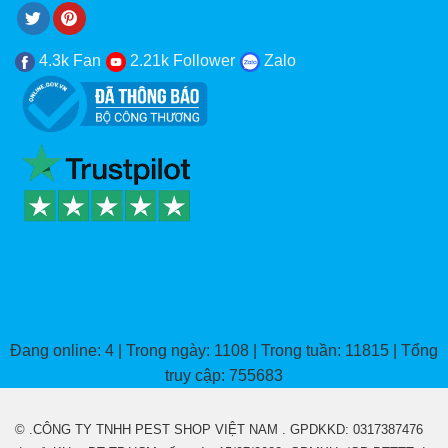
4.3k Fan
2.21k Follower
Zalo
Đang online: 4 | Trong ngày: 1108 | Trong tuần: 11815 | Tổng
truy cập: 755683
© .CÔNG TY TNHH PEST SHOP VIỆT NAM . GPDKKD: 0317387476