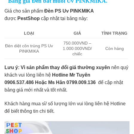
Bảng giá Đèn bắt muỗi Uv PINKMIKA.
Giá cho sản phẩm
Đèn PS Uv PINKMIKA
được
PestShop
cập nhật tại bảng này:
LOẠI
GIÁ
TÌNH TRẠNG
750.000VND –
Đèn diệt côn trùng PS Uv
1.000.000VND/
Còn hàng
PINKMIKA
chiếc
Lưu ý:
Vì sản phẩm thay đổi giá thường xuyên
nên quý
khách vui lòng liên hệ
Hotline Mr Tuyên
0906.537.486 Hoặc Ms Hân 0799.009.136
để cập nhật
bảng giá mới nhất và tốt nhất.
Khách hàng mua sỉ/ số lượng lớn vui lòng liên hệ Hotline
để biết thông tin chi tiết.