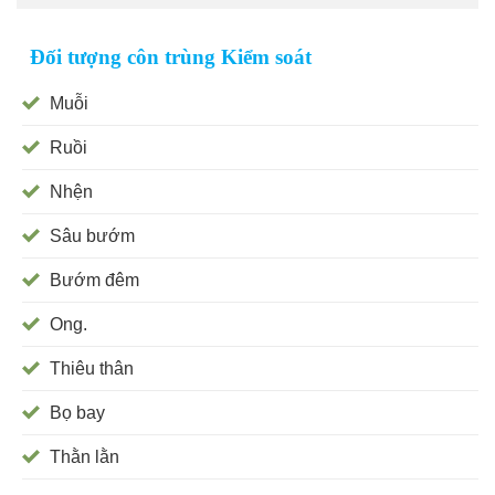
Đối tượng côn trùng Kiểm soát
Muỗi
Ruồi
Nhện
Sâu bướm
Bướm đêm
Ong.
Thiêu thân
Bọ bay
Thằn lằn