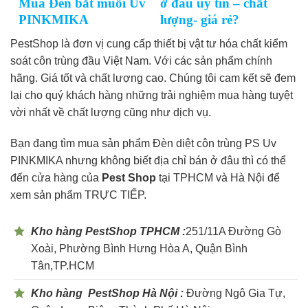
Mua Đèn bắt muỗi Uv
ở đâu uy tín – chất
PINKMIKA
lượng- giá rẻ?
PestShop là đơn vị cung cấp thiết bị vật tư hóa chất kiểm
soát côn trùng đầu Việt Nam. Với các sản phẩm chính
hãng. Giá tốt và chất lượng cao. Chúng tôi cam kết sẽ đem
lại cho quý khách hàng những trải nghiệm mua hàng tuyệt
vời nhất về chất lượng cũng như dịch vụ.
Bạn đang tìm mua sản phẩm Đèn diệt côn trùng PS Uv
PINKMIKA nhưng không biết địa chỉ bán ở đâu thì có thể
đến cửa hàng của
Pest Shop
tại TPHCM và Hà Nội để
xem sản phẩm TRỰC TIẾP.
Kho hàng PestShop TPHCM :
251/11A Đường Gò
Xoài, Phường Bình Hưng Hòa A, Quận Bình
Tân,TP.HCM
Kho hàng PestShop Hà Nội :
Đường Ngô Gia Tự,