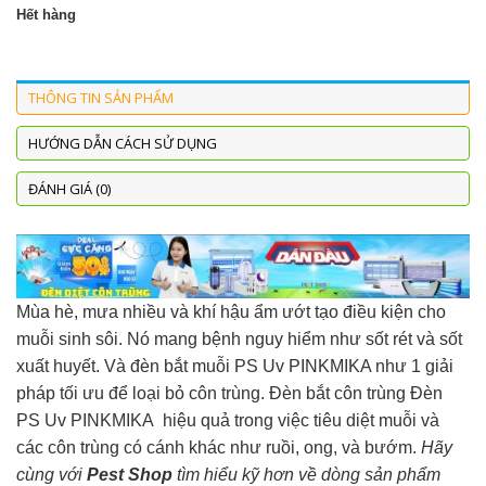
Hết hàng
THÔNG TIN SẢN PHẨM
HƯỚNG DẪN CÁCH SỬ DỤNG
ĐÁNH GIÁ (0)
Mùa hè, mưa nhiều và khí hậu ẩm ướt tạo điều kiện cho
muỗi sinh sôi. Nó mang bệnh nguy hiểm như sốt rét và sốt
xuất huyết. Và đèn bắt muỗi PS Uv PINKMIKA như 1 giải
pháp tối ưu để loại bỏ côn trùng. Đèn bắt côn trùng Đèn
PS Uv PINKMIKA hiệu quả trong việc tiêu diệt muỗi và
các côn trùng có cánh khác như ruồi, ong, và bướm.
Hãy
cùng với
Pest Shop
tìm hiểu kỹ hơn về dòng sản phẩm