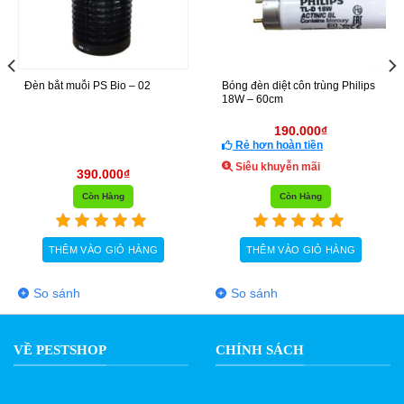
bắt muỗi PS Bio – 02
Bóng đèn diệt côn trùng Philips
Đèn bắ
18W – 60cm
190.000
₫
Rẻ hơn hoàn tiền
Siêu khuyễn mãi
390.000
₫
Còn Hàng
Còn Hàng
THÊM VÀO GIỎ HÀNG
THÊM VÀO GIỎ HÀNG
T
 sánh
So sánh
So 
VỀ PESTSHOP
CHÍNH SÁCH